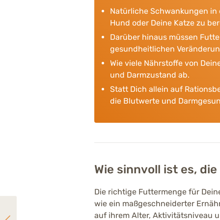
Natürliche Schwankungen in d
Hund oder Deine Katze zu be
Darüber hinaus müssen Futte
gesundheitlichen Veränderun
Wie viele Nährstoffe von Dei
und Darmzustand ab.
Statt Dich allein auf Ration
die Blutwerte und Darmgesund
Wie sinnvoll ist es, d
Die richtige Futtermenge für Dei
wie ein maßgeschneiderter Ernähru
auf ihrem Alter, Aktivitätsnivea