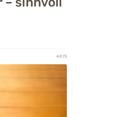
– sinnvoll
4,0 (1)