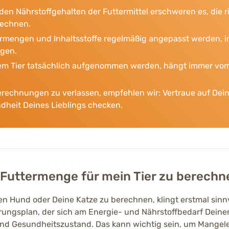
en Nährstoffgehalten der Futtermittel erschweren es, die r
rechnen.
rmengen und Inhaltsstoffe regelmäßig angepasst werden, i
gen.
nem Tier tatsächlich aufgenommen werden, hängt immer vom
sberechnungen zu verlassen, empfehlen wir: Vertraue auf D
heit Deines Lieblings checken.
ie Futtermenge für mein Tier zu berech
nen Hund oder Deine Katze zu berechnen, klingt erstmal sin
ngsplan, der sich am Energie- und Nährstoffbedarf Deiner 
u und Gesundheitszustand. Das kann wichtig sein, um Mange