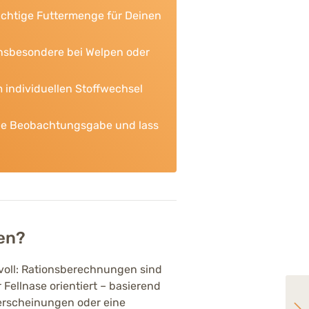
ichtige Futtermenge für Deinen
nsbesondere bei Welpen oder
 individuellen Stoffwechsel
eine Beobachtungsgabe und lass
nen?
nvoll: Rationsberechnungen sind
Fellnase orientiert – basierend
lerscheinungen oder eine