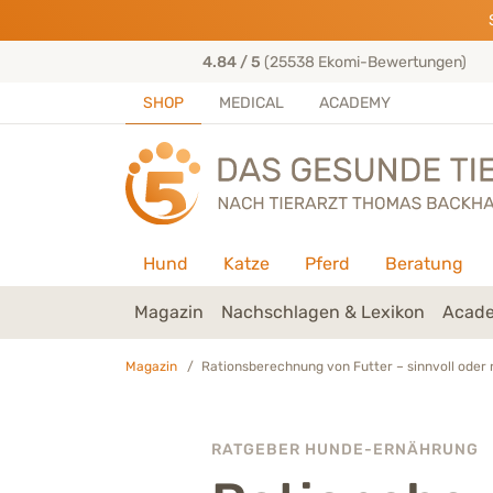
Direkt zu:
INHALT
HAUPTMENÜ
FOOTER
s entwickelt
4.84 / 5
(25538 Ekomi-Bewertungen)
SHOP
MEDICAL
ACADEMY
Hund
Katze
Pferd
Beratung
Magazin
Nachschlagen & Lexikon
Acade
Magazin
Rationsberechnung von Futter – sinnvoll oder 
RATGEBER HUNDE-ERNÄHRUNG