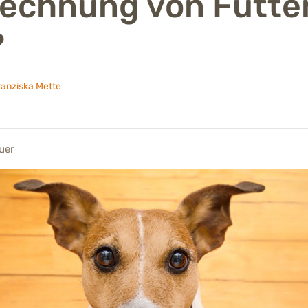
echnung von Futter 
?
Franziska Mette
uer