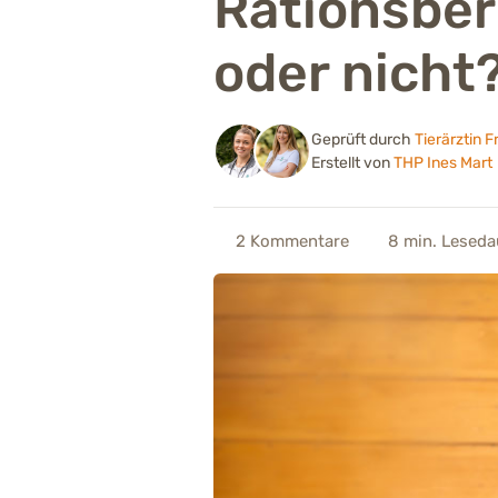
Rationsber
oder nicht
Geprüft durch
Tierärztin 
Erstellt von
THP Ines Mart
2
Kommentare
8 min.
Leseda