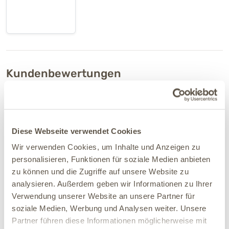
Kundenbewertungen
für "ARTHRO TAB CAT – 60 Tabletten"
24.06.2026
Diese Webseite verwendet Cookies
Claudia
Verifiziert
Wir verwenden Cookies, um Inhalte und Anzeigen zu
Ich hab eine 15 Jahre alte Katze mit Arthrose und muss
personalisieren, Funktionen für soziale Medien anbieten
sagen das Produkt ist sehr sehr gut. Sie springt wieder
zu können und die Zugriffe auf unsere Website zu
als wäre nichts gewesen,man muss nur dran bleiben.
Ich gebe meiner Katze 1 Tablette in der früh ins Maul. 👍
analysieren. Außerdem geben wir Informationen zu Ihrer
👍 Mega Produkt!!
Verwendung unserer Website an unsere Partner für
soziale Medien, Werbung und Analysen weiter. Unsere
Partner führen diese Informationen möglicherweise mit