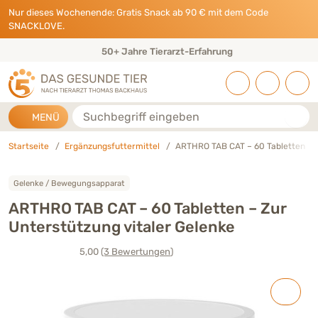
Direkt zu:
INHALT
HAUPTMENÜ
FOOTER
Nur dieses Wochenende: Gratis Snack ab 90 € mit dem Code
SNACKLOVE.
50+ Jahre Tierarzt-Erfahrung
Suche
MENÜ
Startseite
Ergänzungsfuttermittel
ARTHRO TAB CAT – 60 Tabletten
Gelenke / Bewegungsapparat
ARTHRO TAB CAT – 60 Tabletten – Zur
Unterstützung vitaler Gelenke
5,00
(3
Bewertungen
)