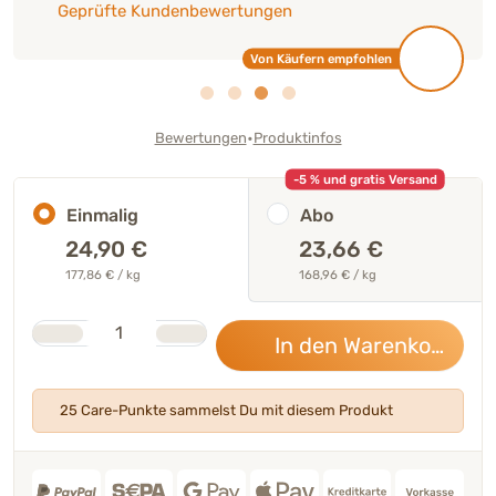
Geprüfte Kundenbewertungen
Von Käufern empfohlen
•
Bewertungen
Produktinfos
-5 % und gratis Versand
Einmalig
Abo
24,90
€
23,66 €
177,86 € / kg
168,96 € / kg
Stk.
Anzahl
In den Warenkorb
24,
25 Care-Punkte sammelst Du mit diesem Produkt