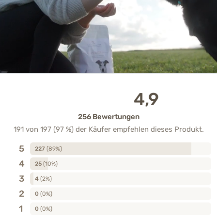
4,9
256 Bewertungen
191 von 197 (97 %) der Käufer empfehlen dieses Produkt.
5
227
(89%)
4
25
(10%)
3
4
(2%)
2
0
(0%)
1
0
(0%)