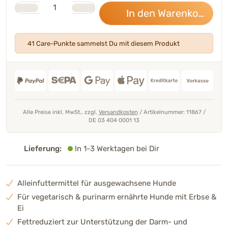
Stk.
Anzahl
In den Warenkorb
40,
41 Care-Punkte sammelst Du mit diesem Produkt
Alle Preise inkl. MwSt., zzgl.
Versandkosten
/
Artikelnummer: 11867
/
DE 03 404 0001 13
Lieferung:
In 1-3 Werktagen bei Dir
Alleinfuttermittel für ausgewachsene Hunde
Für vegetarisch & purinarm ernährte Hunde mit Erbse &
Ei
Fettreduziert zur Unterstützung der Darm- und