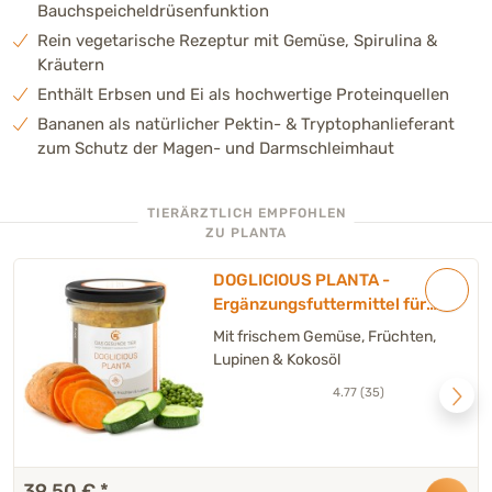
Bauchspeicheldrüsenfunktion
Rein vegetarische Rezeptur mit Gemüse, Spirulina &
Kräutern
Enthält Erbsen und Ei als hochwertige Proteinquellen
Bananen als natürlicher Pektin- & Tryptophanlieferant
zum Schutz der Magen- und Darmschleimhaut
TIERÄRZTLICH EMPFOHLEN
ZU PLANTA
DOGLICIOUS PLANTA -
Ergänzungsfuttermittel für
Hunde - Sparpackung 6 x
Mit frischem Gemüse, Früchten,
290 g
Lupinen & Kokosöl
4.77 (35)
39,50 €
*