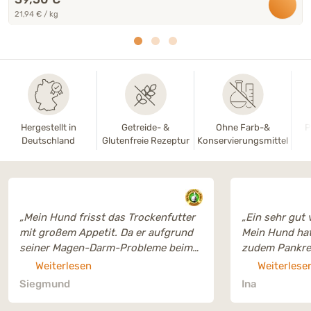
21,94 € / kg
Hergestellt in
Getreide- &
Ohne Farb-&
P
Deutschland
Glutenfreie Rezeptur
Konservierungsmittel
„Mein Hund frisst das Trockenfutter
„Ein sehr gut 
mit großem Appetit. Da er aufgrund
Mein Hund hat 
seiner Magen-Darm-Probleme beim
zudem Pankreat
Futter sehr wählerisch ist, freut es
Futter was ich
Weiterlesen
Weiterlese
mich umso mehr, dass er Planta so
seitdem wir d
Siegmund
Ina
gerne mag. Vielen Dank dafür.
gemacht haben
“