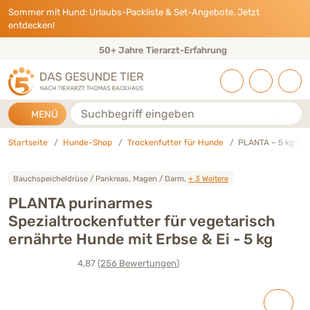
Direkt zu:
INHALT
HAUPTMENÜ
FOOTER
Sommer mit Hund: Urlaubs-Packliste & Set-Angebote. Jetzt
entdecken!
Eigene Tierarztpraxis & Expertenteam
Suche
MENÜ
Startseite
Hunde-Shop
Trockenfutter für Hunde
PLANTA – 5 kg Tr
Bauchspeicheldrüse / Pankreas, Magen / Darm,
+ 3 Weitere
PLANTA purinarmes
Spezialtrockenfutter für vegetarisch
ernährte Hunde mit Erbse & Ei - 5 kg
4,87
(256
Bewertungen
)