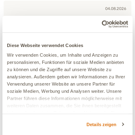
04.08.2026
Jeanette
Verifiziert
Gemischt mit Alm ist Planta für meinen Hund perfekt!
Verträglichkeit:
Sehr gut
Diese Webseite verwendet Cookies
Ja, ich empfehle dieses Produkt
Wir verwenden Cookies, um Inhalte und Anzeigen zu
personalisieren, Funktionen für soziale Medien anbieten
zu können und die Zugriffe auf unsere Website zu
25.07.2026
analysieren. Außerdem geben wir Informationen zu Ihrer
Tina
Verifiziert
Verwendung unserer Website an unsere Partner für
Meine Hündin mit einer sehr sensiblen Verdauung nach
soziale Medien, Werbung und Analysen weiter. Unsere
überstandenener Pankreatitis und Verdacht auf IBD
Partner führen diese Informationen möglicherweise mit
verträgt dieses Futter hervorragend. Und sie frisst es
weiteren Daten zusammen, die Sie ihnen bereitgestellt
mit Begeisterung.
haben oder die sie im Rahmen Ihrer Nutzung der Dienste
gesammelt haben.
Verträglichkeit:
Sehr gut
Details zeigen
Ja, ich empfehle dieses Produkt