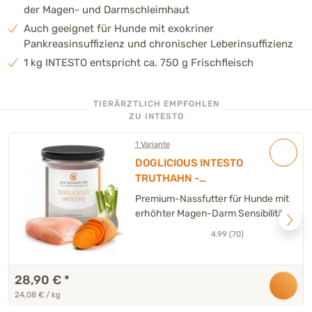
der Magen- und Darmschleimhaut
Auch geeignet für Hunde mit exokriner
Pankreasinsuffizienz und chronischer Leberinsuffizienz
1 kg INTESTO entspricht ca. 750 g Frischfleisch
TIERÄRZTLICH EMPFOHLEN
ZU INTESTO
1 Variante
DOGLICIOUS INTESTO
TRUTHAHN -
Spezialnassfutter für Hunde
Premium-Nassfutter für Hunde mit
mit Truthahn, Süßkartoffel &
erhöhter Magen-Darm Sensibilität
Fenchel – 6 x 200 g
4.99 (70)
28,90 €
*
24,08 € / kg