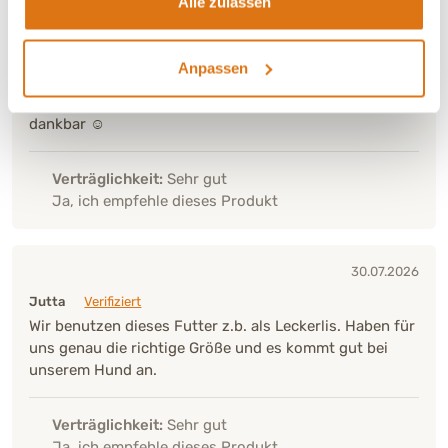
Alle zulassen
Mein Hundeschatz hat einen sehr empfindlichen Darm.
Intesto hilft ihm ungemein. Kein Durchfall, kein
Erbrechen mehr. Es ist das erste Futter, das er ständig
Anpassen
gerne frisst. Vorher war es eine Wechselei weil er alles
nach einer Zeit nicht mehr wollte. Ich bin euch sehr
dankbar ☺️
Verträglichkeit:
Sehr gut
Ja, ich empfehle dieses Produkt
30.07.2026
Jutta
Verifiziert
Wir benutzen dieses Futter z.b. als Leckerlis. Haben für
uns genau die richtige Größe und es kommt gut bei
unserem Hund an.
Verträglichkeit:
Sehr gut
Ja, ich empfehle dieses Produkt