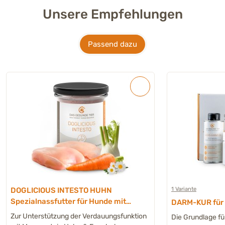
Unsere Empfehlungen
Passend dazu
1 Variante
DOGLICIOUS INTESTO HUHN
Spezialnassfutter für Hunde mit
DARM-KUR für H
erhöhter Magen-Darm-Sensibilität
Zur Unterstützung der Verdauungsfunktion
Die Grundlage fü
- 6 x 290 g