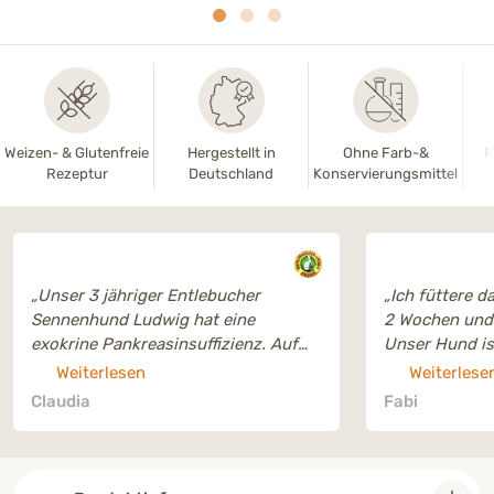
Weizen- & Glutenfreie
Hergestellt in
Ohne Farb-&
P
Rezeptur
Deutschland
Konservierungsmittel
„Unser 3 jähriger Entlebucher
„Ich füttere da
Sennenhund Ludwig hat eine
2 Wochen und 
exokrine Pankreasinsuffizienz. Auf
Unser Hund ist
langer Suche nach dem richtigem
geworden, sch
Weiterlesen
Weiterlese
Futter und auf Empfehlung sind wir
hat sich kein
Claudia
Fabi
auf dieses Futter gekommen. Es hat
Durchfall/ we
einen niedrigen Fettgehalt. Er frisst
Beratung per 
es gern und verträgt es.
kompetent un
Unkomplizierte Lieferung!“
geholfen. Ich 