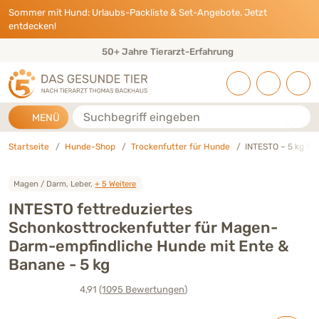
Direkt zu:
INHALT
HAUPTMENÜ
FOOTER
Sommer mit Hund: Urlaubs-Packliste & Set-Angebote. Jetzt
entdecken!
Eigene Tierarztpraxis & Expertenteam
Suche
MENÜ
Startseite
Hunde-Shop
Trockenfutter für Hunde
INTESTO – 5 kg Tr
Magen / Darm, Leber,
+ 5 Weitere
INTESTO fettreduziertes
Schonkosttrockenfutter für Magen-
Darm-empfindliche Hunde mit Ente &
Banane - 5 kg
4,91
(1095
Bewertungen
)