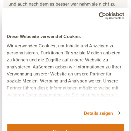
und auch nach dem es besser war nahm sie nicht zu,
seit dem ich das Futter mit füttere ist alles gut und sie
hat gut zugenommen.
Verträglichkeit:
Sehr gut
Diese Webseite verwendet Cookies
Ja, ich empfehle dieses Produkt
Wir verwenden Cookies, um Inhalte und Anzeigen zu
personalisieren, Funktionen für soziale Medien anbieten
zu können und die Zugriffe auf unsere Website zu
03.08.2026
analysieren. Außerdem geben wir Informationen zu Ihrer
Stefanie
Verifiziert
Verwendung unserer Website an unsere Partner für
Wird gut vertragen und gerne gefressen.
soziale Medien, Werbung und Analysen weiter. Unsere
Partner führen diese Informationen möglicherweise mit
Verträglichkeit:
Sehr gut
weiteren Daten zusammen, die Sie ihnen bereitgestellt
Ja, ich empfehle dieses Produkt
haben oder die sie im Rahmen Ihrer Nutzung der Dienste
gesammelt haben.
Details zeigen
03.08.2026
Claudia
Verifiziert