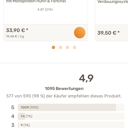
mit Monoprotein Huhn & Fenchel
Verdauungssys
4.87 (214)
33,90 €
*
39,50 €
*
19,48 € / kg
4,9
1095 Bewertungen
577 von 590 (98 %) der Käufer empfehlen dieses Produkt.
5
1009
(92%)
4
74
(7%)
3
9
(1%)