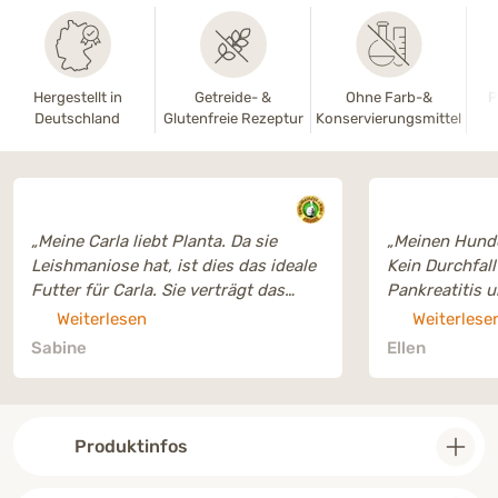
Hergestellt in
Getreide- &
Ohne Farb-&
P
Deutschland
Glutenfreie Rezeptur
Konservierungsmittel
„Meine Carla liebt Planta. Da sie
„Meinen Hunde
Leishmaniose hat, ist dies das ideale
Kein Durchfall
Futter für Carla. Sie verträgt das
Pankreatitis 
Futter sehr gut. Ich wurde von den
Weiterlesen
Weiterlese
Mitarbeitern von "das gesunde Tier"
Sabine
Ellen
kompetent und freundlich beraten.
Auch unsere Tierärztin befürwortet
das Futter. Die Lieferung erfolgt
zügig. Wir nutzen aber mittlerweile
Produktinfos
das Abo. Sehr gutes Preis-Leistung
Verhältnis.“