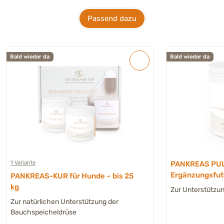
Passend dazu
Bald wieder da
Bald wieder da
1 Variante
PANKREAS PUL
Ergänzungsfut
PANKREAS-KUR für Hunde – bis 25
Katze
kg
Zur Unterstützu
Zur natürlichen Unterstützung der
Bauchspeicheldrüse