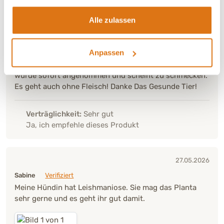
vegetarischen Futter zwecks Ausschlussfutter bei evtl
Alle zulassen
Allergien gesucht. Planta mini eignet sich als
Alleinfuttermittel hervorragend für eine leichte
Mahlzeit. Auch als Alternative zu den Futtersorten mit
Anpassen
Fleisch von Das Gesunde Tier hervorragend
angenommen von meiner Fellrakete. Riecht angenehm,
wurde sofort angenommen und scheint zu schmecken.
Es geht auch ohne Fleisch! Danke Das Gesunde Tier!
Verträglichkeit:
Sehr gut
Ja, ich empfehle dieses Produkt
27.05.2026
Sabine
Verifiziert
Meine Hündin hat Leishmaniose. Sie mag das Planta
sehr gerne und es geht ihr gut damit.