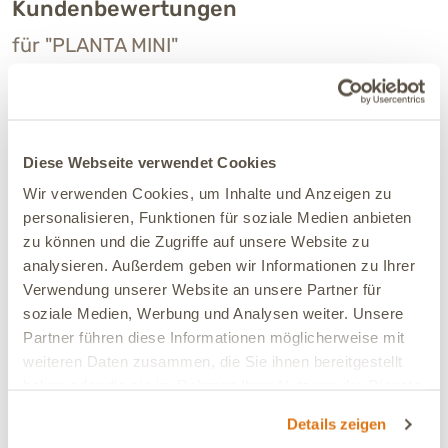
Kundenbewertungen
für "PLANTA MINI"
Sortieren
Diese Webseite verwendet Cookies
05.08.2026
Wir verwenden Cookies, um Inhalte und Anzeigen zu
personalisieren, Funktionen für soziale Medien anbieten
Wendy
Verifiziert
zu können und die Zugriffe auf unsere Website zu
My dog is eating the food as recommended
analysieren. Außerdem geben wir Informationen zu Ihrer
Verwendung unserer Website an unsere Partner für
Verträglichkeit:
Gut
soziale Medien, Werbung und Analysen weiter. Unsere
Ja, ich empfehle dieses Produkt
Partner führen diese Informationen möglicherweise mit
weiteren Daten zusammen, die Sie ihnen bereitgestellt
haben oder die sie im Rahmen Ihrer Nutzung der Dienste
30.05.2026
gesammelt haben.
Ulrike
Verifiziert
Details zeigen
Da Hunde Omnivoren sind, habe ich nach einem