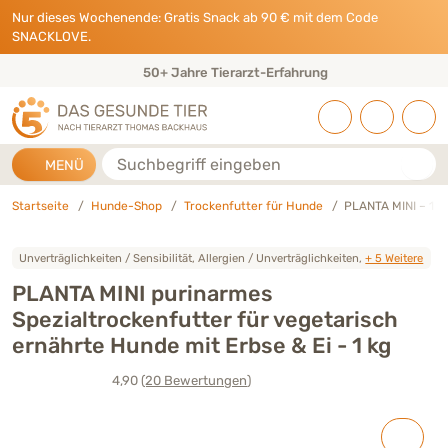
Direkt zu:
INHALT
HAUPTMENÜ
FOOTER
Nur dieses Wochenende: Gratis Snack ab 90 € mit dem Code
SNACKLOVE.
Eigene Tierarztpraxis & Expertenteam
Suche
MENÜ
Startseite
Hunde-Shop
Trockenfutter für Hunde
PLANTA MINI – 1 k
Unverträglichkeiten / Sensibilität, Allergien / Unverträglichkeiten,
+ 5 Weitere
PLANTA MINI purinarmes
Spezialtrockenfutter für vegetarisch
ernährte Hunde mit Erbse & Ei - 1 kg
4,90
(20
Bewertungen
)