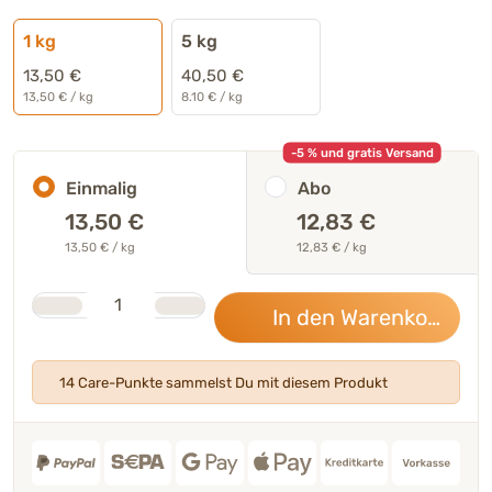
1 kg
5 kg
13,50 €
40,50 €
13,50 € / kg
8.10 € / kg
-5 % und gratis Versand
Einmalig
Abo
13,50
€
12,83 €
13,50 € / kg
12,83 € / kg
Stk.
Anzahl
In den Warenkorb
13,
14 Care-Punkte sammelst Du mit diesem Produkt