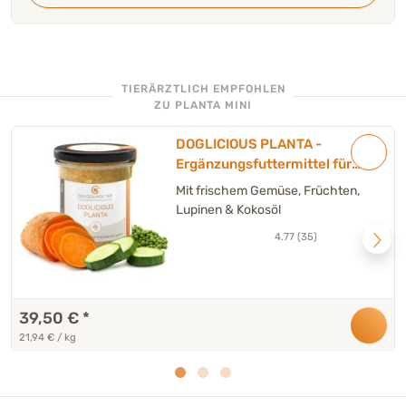
TIERÄRZTLICH EMPFOHLEN
ZU PLANTA MINI
DOGLICIOUS PLANTA -
Ergänzungsfuttermittel für
Hunde - Sparpackung 6 x
Mit frischem Gemüse, Früchten,
290 g
Lupinen & Kokosöl
4.77 (35)
39,50 €
*
21,94 € / kg