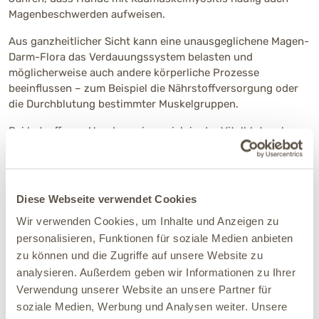
Magenbeschwerden aufweisen.
Aus ganzheitlicher Sicht kann eine unausgeglichene Magen-
Darm-Flora das Verdauungssystem belasten und
möglicherweise auch andere körperliche Prozesse
beeinflussen – zum Beispiel die Nährstoffversorgung oder
die Durchblutung bestimmter Muskelgruppen.
Bei betroffenen Hunden zeigen sich in der Vitalblutanalyse
unter dem Dunkelfeldmikroskop mitunter Hinweise auf
veränderte Blutbeschaffenheit oder Kreislaufdynamik, die im
Zusammenhang mit einer gestörten Verdauung stehen
könnten.
Diese Webseite verwendet Cookies
Daher kann es sinnvoll sein, im Rahmen einer ganzheitlichen
Wir verwenden Cookies, um Inhalte und Anzeigen zu
Diagnostik auch eine
Vitalblutanalyse
in Betracht zu ziehen
personalisieren, Funktionen für soziale Medien anbieten
– als ergänzende Orientierung zur Einschätzung des
zu können und die Zugriffe auf unsere Website zu
körperlichen Gesamtzustands.
analysieren. Außerdem geben wir Informationen zu Ihrer
Verwendung unserer Website an unsere Partner für
soziale Medien, Werbung und Analysen weiter. Unsere