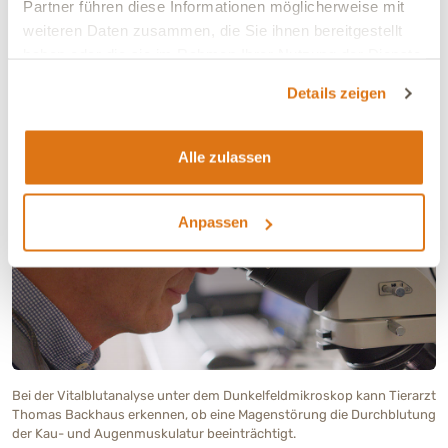
Partner führen diese Informationen möglicherweise mit
weiteren Daten zusammen, die Sie ihnen bereitgestellt
Tipp:
Wenn Du mehr darüber erfahren möchtest, wie die
haben oder die sie im Rahmen Ihrer Nutzung der Dienste
Vitalblutanalyse funktioniert und welche Vorteile sie für
gesammelt haben.
die Gesundheit Deines Hundes bietet, dann klick Dich in
Details zeigen
diesen Ratgeber -
Vitalblutanalyse bei Tieren
.
Alle zulassen
Anpassen
Bei der Vitalblutanalyse unter dem Dunkelfeldmikroskop kann Tierarzt
Thomas Backhaus erkennen, ob eine Magenstörung die Durchblutung
der Kau- und Augenmuskulatur beeinträchtigt.