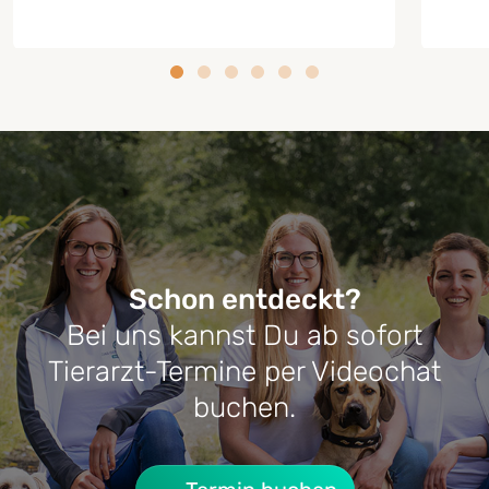
Schon entdeckt?
Bei uns kannst Du ab sofort
RATGEBER HUNDE-DARMGESUNDHEIT
RATG
Tierarzt-Termine per Videochat
Darmflora beim Hund aufbauen:
Cush
buchen.
Wann sinnvoll? Was hilft wirklich?
Symp