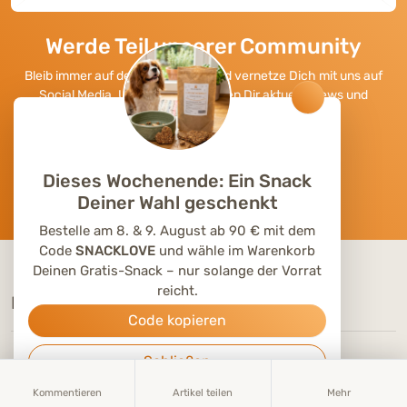
Werde Teil unserer Community
Bleib immer auf dem Laufenden und vernetze Dich mit uns auf
Social Media. Unsere Kanäle bieten Dir aktuelle News und
exklusive Einblicke.
Dieses Wochenende: Ein Snack
Deiner Wahl geschenkt
Bestelle am 8. & 9. August ab 90 € mit dem
Code
SNACKLOVE
und wähle im Warenkorb
Deinen Gratis-Snack – nur solange der Vorrat
reicht.
KONTAKT
Code kopieren
Schließen
Tel.:
+49 (0)6504 7433510
Aus dem deutschen Festnetz, Mo-Fr, 7-17 Uhr
Kommentieren
Artikel teilen
Mehr