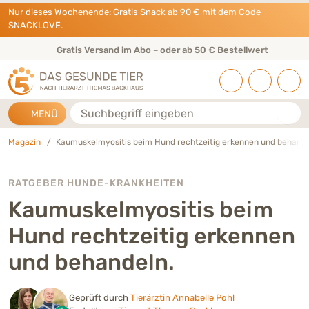
Direkt zu:
INHALT
HAUPTMENÜ
FOOTER
Nur dieses Wochenende: Gratis Snack ab 90 € mit dem Code
SNACKLOVE.
Gratis Versand im Abo – oder ab 50 € Bestellwert
Suche
MENÜ
Magazin
Kaumuskelmyositis beim Hund rechtzeitig erkennen und behande
RATGEBER HUNDE-KRANKHEITEN
Kaumuskelmyositis beim
Hund rechtzeitig erkennen
und behandeln.
Geprüft durch
Tierärztin Annabelle Pohl