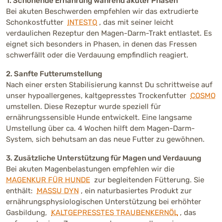
1. Schonende Ernährung während akuter Phasen
Bei akuten Beschwerden empfehlen wir das extrudierte
Schonkostfutter
INTESTO
, das mit seiner leicht
verdaulichen Rezeptur den Magen-Darm-Trakt entlastet. Es
eignet sich besonders in Phasen, in denen das Fressen
schwerfällt oder die Verdauung empfindlich reagiert.
2. Sanfte Futterumstellung
Nach einer ersten Stabilisierung kannst Du schrittweise auf
unser hypoallergenes, kaltgepresstes Trockenfutter
COSMO
umstellen. Diese Rezeptur wurde speziell für
ernährungssensible Hunde entwickelt. Eine langsame
Umstellung über ca. 4 Wochen hilft dem Magen-Darm-
System, sich behutsam an das neue Futter zu gewöhnen.
3. Zusätzliche Unterstützung für Magen und Verdauung
Bei akuten Magenbelastungen empfehlen wir die
MAGENKUR FÜR HUNDE
zur begleitenden Fütterung. Sie
enthält:
MASSU DYN
, ein naturbasiertes Produkt zur
ernährungsphysiologischen Unterstützung bei erhöhter
Gasbildung,
KALTGEPRESSTES TRAUBENKERNÖL
, das