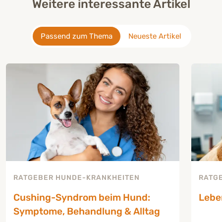
Weitere interessante Artikel
Passend zum Thema
Neueste Artikel
RATGEBER HUNDE-KRANKHEITEN
RATG
Cushing-Syndrom beim Hund:
Lebe
Symptome, Behandlung & Alltag