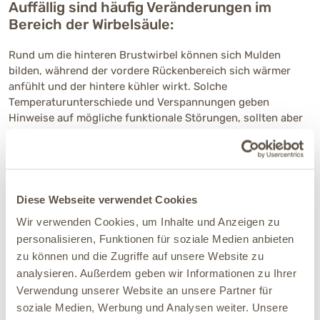
Auffällig sind häufig Veränderungen im
Bereich der Wirbelsäule:
Rund um die hinteren Brustwirbel können sich Mulden
bilden, während der vordere Rückenbereich sich wärmer
anfühlt und der hintere kühler wirkt. Solche
Temperaturunterschiede und Verspannungen geben
Hinweise auf mögliche funktionale Störungen, sollten aber
immer durch tierärztliche Diagnostik überprüft werden.
Zusätzliche Hinweise kann eine
weiterführende Analyse liefern:
Diese Webseite verwendet Cookies
Unsere langjährige Erfahrung zeigt, dass sich bestimmte
Wir verwenden Cookies, um Inhalte und Anzeigen zu
Veränderungen im Verdauungstrakt und im Blutbild bei
personalisieren, Funktionen für soziale Medien anbieten
einem Magenblock auffällig darstellen können. Mithilfe eines
zu können und die Zugriffe auf unsere Website zu
DARMCHECK
lassen sich unter anderem bakterielle
analysieren. Außerdem geben wir Informationen zu Ihrer
Ungleichgewichte im Darm, das Verhältnis von nützlichen
Verwendung unserer Website an unsere Partner für
zu ungünstigen Mikroorganismen sowie mögliche
soziale Medien, Werbung und Analysen weiter. Unsere
Belastungen durch Einzeller und Hefen untersuchen.