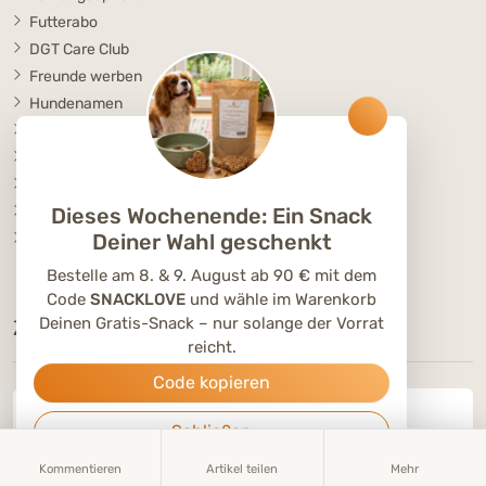
Futterabo
DGT Care Club
Freunde werben
Hundenamen
Katzennamen
Partner werden
Unser Team
Dieses Wochenende: Ein Snack
Jobs
Deiner Wahl geschenkt
DGT ACADEMY
Bestelle am 8. & 9. August ab 90 € mit dem
Code
SNACKLOVE
und wähle im Warenkorb
Deinen Gratis-Snack – nur solange der Vorrat
ZUFRIEDENE KUNDEN
reicht.
Code kopieren
4.9 von 5
Schließen
von
25520 rezensionen
Kommentieren
Artikel teilen
Mehr