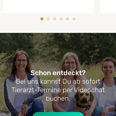
Schon entdeckt?
Bei uns kannst Du ab sofort
RATGEBER HUNDE-KRANKHEITEN
RATG
Tierarzt-Termine per Videochat
Cushing-Syndrom beim Hund:
Lebe
buchen.
Symptome, Behandlung & Alltag