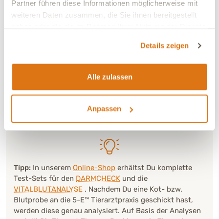
Partner führen diese Informationen möglicherweise mit
Auch eine mikroskopische Betrachtung des Bluts kann
weiteren Daten zusammen, die Sie ihnen bereitgestellt
ergänzende Informationen liefern:
haben oder die sie im Rahmen Ihrer Nutzung der Dienste
Bei einer sogenannten Vitalblutanalyse im
gesammelt haben.
Dunkelfeldmikroskop können Strukturen sichtbar werden,
Details zeigen
die Hinweise auf veränderte Stoffwechselprozesse geben.
Unsere Erfahrung zeigt, dass sich bei bestimmten
Alle zulassen
Störungen im Magen-Darm-Trakt häufig gasähnliche
Strukturen oder veränderte Zellbilder beobachten lassen.
Diese Analysen ersetzen keine Diagnose, können aber zur
Anpassen
ganzheitlichen Betrachtung beitragen.
Tipp:
In unserem
Online-Shop
erhältst Du komplette
Test-Sets für den
DARMCHECK
und die
VITALBLUTANALYSE
. Nachdem Du eine Kot- bzw.
Blutprobe an die 5-E™ Tierarztpraxis geschickt hast,
werden diese genau analysiert. Auf Basis der Analysen