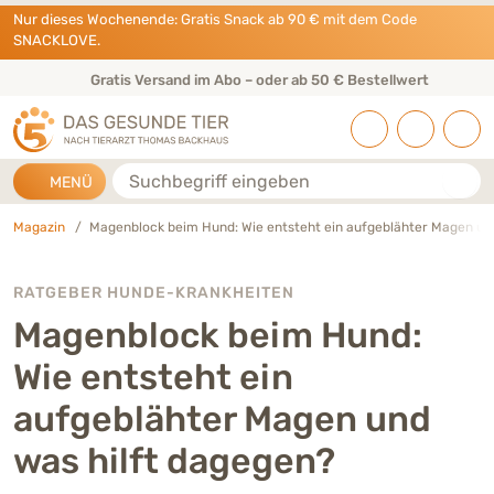
Direkt zu:
INHALT
HAUPTMENÜ
FOOTER
Nur dieses Wochenende: Gratis Snack ab 90 € mit dem Code
SNACKLOVE.
Gratis Versand im Abo – oder ab 50 € Bestellwert
Suche
MENÜ
Magazin
Magenblock beim Hund: Wie entsteht ein aufgeblähter Magen un
RATGEBER HUNDE-KRANKHEITEN
Magenblock beim Hund:
Wie entsteht ein
aufgeblähter Magen und
was hilft dagegen?