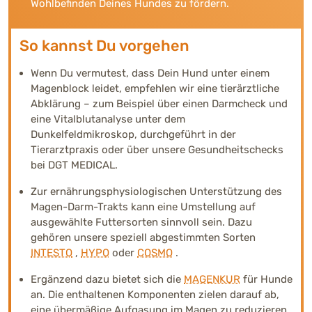
Wohlbefinden Deines Hundes zu fördern.
So kannst Du vorgehen
Wenn Du vermutest, dass Dein Hund unter einem
Magenblock leidet, empfehlen wir eine tierärztliche
Abklärung – zum Beispiel über einen Darmcheck und
eine Vitalblutanalyse unter dem
Dunkelfeldmikroskop, durchgeführt in der
Tierarztpraxis oder über unsere Gesundheitschecks
bei DGT MEDICAL.
Zur ernährungsphysiologischen Unterstützung des
Magen-Darm-Trakts kann eine Umstellung auf
ausgewählte Futtersorten sinnvoll sein. Dazu
gehören unsere speziell abgestimmten Sorten
INTESTO
,
HYPO
oder
COSMO
.
Ergänzend dazu bietet sich die
MAGENKUR
für Hunde
an. Die enthaltenen Komponenten zielen darauf ab,
eine übermäßige Aufgasung im Magen zu reduzieren