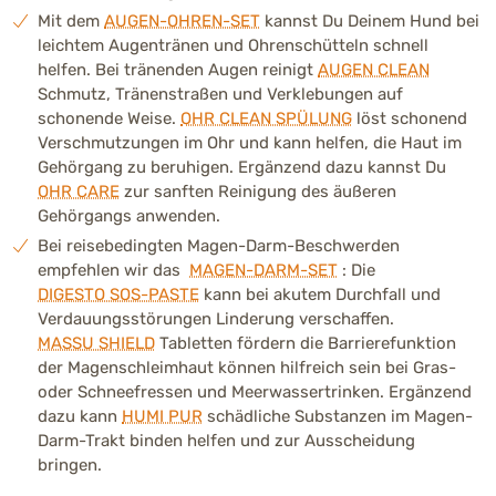
Mit dem
AUGEN-OHREN-SET
kannst Du Deinem Hund bei
leichtem Augentränen und Ohrenschütteln schnell
helfen. Bei tränenden Augen reinigt
AUGEN CLEAN
Schmutz, Tränenstraßen und Verklebungen auf
schonende Weise.
OHR CLEAN SPÜLUNG
löst schonend
Verschmutzungen im Ohr und kann helfen, die Haut im
Gehörgang zu beruhigen. Ergänzend dazu kannst Du
OHR CARE
zur sanften Reinigung des äußeren
Gehörgangs anwenden.
Bei reisebedingten Magen-Darm-Beschwerden
empfehlen wir das
MAGEN-DARM-SET
: Die
DIGESTO SOS-PASTE
kann bei akutem Durchfall und
Verdauungsstörungen Linderung verschaffen.
MASSU SHIELD
Tabletten fördern die Barrierefunktion
der Magenschleimhaut können hilfreich sein bei Gras-
oder Schneefressen und Meerwassertrinken. Ergänzend
dazu kann
HUMI PUR
schädliche Substanzen im Magen-
Darm-Trakt binden helfen und zur Ausscheidung
bringen.