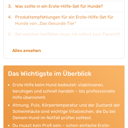
Was sollte in ein Erste-Hilfe-Set für Hunde?
Produktempfehlungen für ein Erste-Hilfe-Set für
Hunde von „Das Gesunde Tier“
Bei welchen Notfällen muss ich sofort zum Tierarzt?
Du musst kein Profi sein, um Deinem Hund im Notfall
Alles ansehen
zu helfen.
Das Wichtigste im Überblick
Erste Hilfe beim Hund bedeutet: stabilisieren,
beruhigen und schnell handeln – bis professionelle
Hilfe übernimmt.
Atmung, Puls, Körpertemperatur und der Zustand der
Schleimhäute sind wichtige Vitalzeichen, die Du bei
Deinem Hund im Notfall prüfen solltest.
Du musst kein Profi sein – schon einfache Erste-