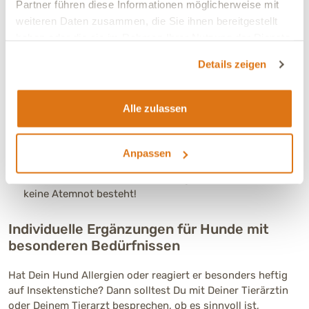
Partner führen diese Informationen möglicherweise mit
Digitales Thermometer (rektal):
Nur bei der rektalen
Messung erhältst Du zuverlässige Werte zur
weiteren Daten zusammen, die Sie ihnen bereitgestellt
Körpertemperatur.
haben oder die sie im Rahmen Ihrer Nutzung der Dienste
Schere mit abgerundeten Spitzen
, um Verbände oder
gesammelt haben.
Details zeigen
Fell vorsichtig zu kürzen, ohne die Haut zu verletzen. Die
abgerundeten Spitzen helfen, Schnittverletzungen zu
vermeiden – gerade wenn’s schnell gehen muss.
Alle zulassen
Maulschlaufe oder Mullbinde:
Wenn ein Hund Schmerzen
hat, kann er aus Angst oder Panik schnappen – selbst,
wenn er sonst friedlich ist. Eine weiche Maulschlaufe
Anpassen
oder ein locker gewickelter Streifen Mullbinde schützt
Dich und andere Helfende. Wichtig: Nur anwenden, wenn
keine Atemnot besteht!
Individuelle Ergänzungen für Hunde mit
besonderen Bedürfnissen
Hat Dein Hund Allergien oder reagiert er besonders heftig
auf Insektenstiche? Dann solltest Du mit Deiner Tierärztin
oder Deinem Tierarzt besprechen, ob es sinnvoll ist,