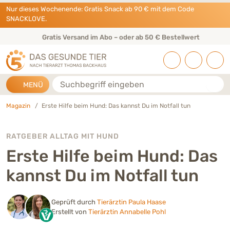
Direkt zu:
INHALT
HAUPTMENÜ
FOOTER
Nur dieses Wochenende: Gratis Snack ab 90 € mit dem Code
SNACKLOVE.
Gratis Versand im Abo – oder ab 50 € Bestellwert
Suche
MENÜ
Magazin
Erste Hilfe beim Hund: Das kannst Du im Notfall tun
RATGEBER ALLTAG MIT HUND
Erste Hilfe beim Hund: Das
kannst Du im Notfall tun
Geprüft durch
Tierärztin Paula Haase
Erstellt von
Tierärztin Annabelle Pohl