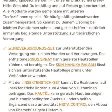
Verdauungsbeschwerden: Mit unseren praktischen Erste-
Hilfe-Sets bist Du im Alltag und auf Reisen gut vorbereitet.
Alle Produkte wurden gemeinsam mit unseren
Tierärzt*innen speziell für häufige Alltagsbeschwerden
zusammengestellt. So kannst Du Deinem Liebling bei
leichten Symptomen schnell und gezielt helfen – natürlich
immer als begleitende Unterstützung zur tierärztlichen
Versorgung.
WUNDVERSORGUNGS-SET
zur unterstützenden
Versorgung von kleinen Wunden und Verletzungen. Das
enthaltene
PINUS SPRAY
kann gereizte Hautstellen
kühlen und beruhigen. Der
SKIN MANUKA BALSAM
lässt
sich als unterstützende Hautpflege prima unter
Verbänden anwenden.
Mit dem
INSEKTENSTICH-SET
kannst Du Reaktionen auf
Insektenstiche lindern zum Abbau von Histaminen
beitragen. Das
HAUTÖL
kann gereizte Haut beruhigen
und histaminbedingten Juckreiz lindern helfen.
Ergänzend dazu unterstützt
HISTA CONTROL
den Abbau
von überschüssigem Histamin.