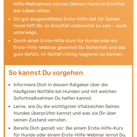
Hilfe-Maßnahmen können Deinem Hund im Ernstfall
das Leben retten.
Ein gut ausgestattetes Erste-Hilfe-Set für Deinen
Hund hilft Dir, im Ernstfall vorbereitet zu sein – auch
unterwegs.
Durch einen Erste-Hilfe-Kurs für Hunde oder ein
Erste-Hilfe-Webinar gewinnst Du Sicherheit und das
gute Gefühl, im Notfall richtig reagieren zu können.
So kannst Du vorgehen
Informiere Dich in diesem Ratgeber über die
häufigsten Notfälle bei Hunden und mit welchen
Sofortmaßnahmen Du helfen kannst.
Lerne, wie Du die wichtigsten Vitalzeichen Deines
Hundes überprüfen kannst und was sie Dir über
seinen Zustand verraten.
Bereite Dich gezielt vor: Bei einem Erste-Hilfe-Kurs
für Hunde oder einem Erste-Hilfe-Webinar lernst Du,