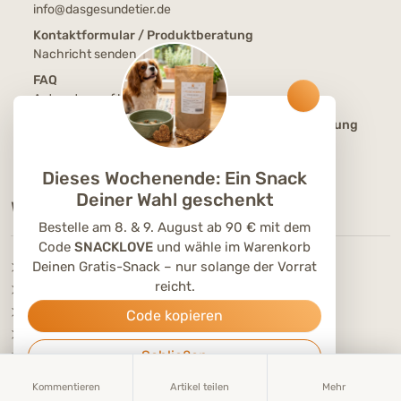
info@dasgesundetier.de
Kontaktformular / Produktberatung
Nachricht senden
FAQ
Antworten auf häufige Fragen
Tierärztliche Online-Beratung / Ernährungsberatung
Buche jetzt Deinen Beratungstermin
Dieses Wochenende: Ein Snack
Deiner Wahl geschenkt
WISSENSWERTES
Bestelle am 8. & 9. August ab 90 € mit dem
Code
SNACKLOVE
und wähle im Warenkorb
Deinen Gratis-Snack – nur solange der Vorrat
Versandkosten
reicht.
Zahlungsoptionen
Futterabo
Code kopieren
DGT Care Club
Schließen
Freunde werben
Hundenamen
Kommentieren
Artikel teilen
Mehr