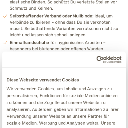
elastische Binden. So schützt Du verletzte Stellen vor
Schmutz und Keimen.
Selbsthaftender Verband oder Mullbinde:
Ideal, um
Verbände zu fixieren – ohne dass Du sie verknoten
musst. Selbsthaftende Varianten verrutschen nicht so
leicht und lassen sich schnell anlegen.
Einmalhandschuhe
für hygienisches Arbeiten –
besonders bei blutenden oder offenen Wunden.
Kochsalzlösung (NaCl)
zum Spülen von Wunden oder
Fremdkörpern im Auge. Die Lösung ist reizarm und
eignet sich auch, um Schmutz vorsichtig zu entfernen.
Desinfektionslösung oder -salbe:
Bitte nur in Absprache
Diese Webseite verwendet Cookies
mit dem Tierarzt/der Tierärztin verwenden – nicht jedes
Wir verwenden Cookies, um Inhalte und Anzeigen zu
Mittel ist für Hunde geeignet. Zur Erstversorgung von
personalisieren, Funktionen für soziale Medien anbieten
Wunden reicht oft klares Wasser oder eine
Kochsalzlösung völlig aus.
zu können und die Zugriffe auf unsere Website zu
analysieren. Außerdem geben wir Informationen zu Ihrer
Pinzette oder Zeckenzange
für kleinere Fremdkörper
oder zum Entfernen von Zecken – am besten mit feiner
Verwendung unserer Website an unsere Partner für
Spitze und rutschfestem Griff.
soziale Medien, Werbung und Analysen weiter. Unsere