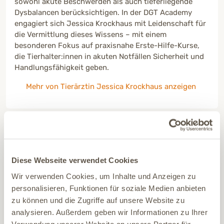
sowohl akute Beschwerden als auch tieferliegende
Dysbalancen berücksichtigen. In der DGT Academy
engagiert sich Jessica Krockhaus mit Leidenschaft für
die Vermittlung dieses Wissens – mit einem
besonderen Fokus auf praxisnahe Erste-Hilfe-Kurse,
die Tierhalter:innen in akuten Notfällen Sicherheit und
Handlungsfähigkeit geben.
Mehr von Tierärztin Jessica Krockhaus anzeigen
Haftungsausschluss / Disclaimer
: Die Inhalte unserer DGT ACADEMY
Diese Webseite verwendet Cookies
dienen ausschließlich zu Informations- und Lernzwecken im Bereich
Tiergesundheit. Sie ersetzen
nicht die individuelle Beratung,
Wir verwenden Cookies, um Inhalte und Anzeigen zu
Diagnose oder Behandlung durch eine:n Tierärzt:in
oder andere
personalisieren, Funktionen für soziale Medien anbieten
qualifizierte Fachpersonen. Bitte zieht im Zweifel immer eine:n
zu können und die Zugriffe auf unsere Website zu
Tierärzt:in hinzu, besonders bei akuten Beschwerden, Unsicherheiten
oder Notfällen. Wir übernehmen
keine Haftung für Schäden oder
analysieren. Außerdem geben wir Informationen zu Ihrer
Nachteile
, die durch die Anwendung oder Nichtanwendung der
Verwendung unserer Website an unsere Partner für