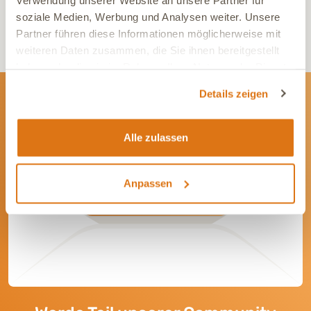
gezeigten Inhalte entstehen. Die Nutzung der Informationen erfolgt
soziale Medien, Werbung und Analysen weiter. Unsere
auf
eigene Verantwortung
.
Partner führen diese Informationen möglicherweise mit
weiteren Daten zusammen, die Sie ihnen bereitgestellt
haben oder die sie im Rahmen Ihrer Nutzung der Dienste
gesammelt haben.
Details zeigen
Newsletter
Alle zulassen
Wir informieren Dich gerne mit wertvollen Tipps
und Angeboten rund um die Gesundheit Deines
Tieres.
Anpassen
Newsletter abonnieren