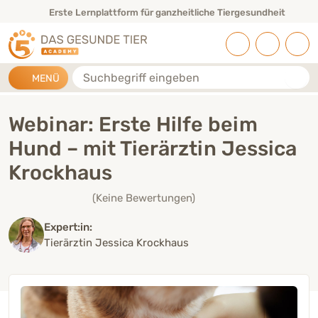
Direkt zu:
INHALT
HAUPTMENÜ
FOOTER
Erste Lernplattform für ganzheitliche Tiergesundheit
Suche
MENÜ
Webinar: Erste Hilfe beim
Hund – mit Tierärztin Jessica
Krockhaus
(Keine Bewertungen)
Expert:in:
Tierärztin Jessica Krockhaus