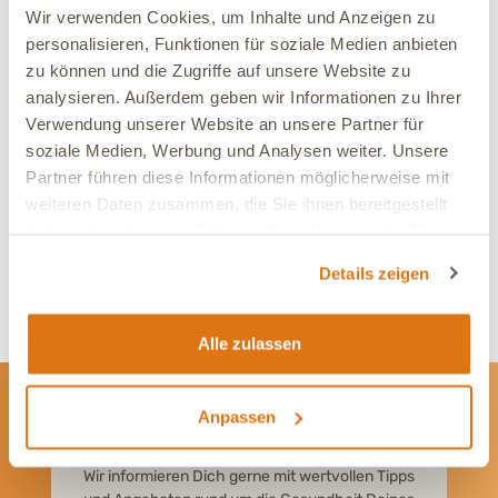
wir uns über Deine Bewertung!
Wir verwenden Cookies, um Inhalte und Anzeigen zu
personalisieren, Funktionen für soziale Medien anbieten
zu können und die Zugriffe auf unsere Website zu
Bitte logge Dich ein und schließe den Kurs ab, um eine
analysieren. Außerdem geben wir Informationen zu Ihrer
Bewertung abzugeben.
Verwendung unserer Website an unsere Partner für
soziale Medien, Werbung und Analysen weiter. Unsere
Partner führen diese Informationen möglicherweise mit
Kommentare
weiteren Daten zusammen, die Sie ihnen bereitgestellt
haben oder die sie im Rahmen Ihrer Nutzung der Dienste
gesammelt haben.
Bitte logge Dich ein, um den Kurs zu kommentieren.
Details zeigen
Alle zulassen
Anpassen
Newsletter
Wir informieren Dich gerne mit wertvollen Tipps