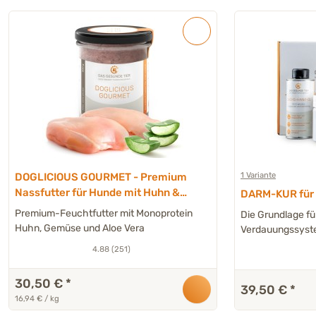
1 Variante
DOGLICIOUS GOURMET - Premium
Nassfutter für Hunde mit Huhn &
DARM-KUR für H
Aloe Vera - 6 x 300 g
Premium-Feuchtfutter mit Monoprotein
Die Grundlage fü
Huhn, Gemüse und Aloe Vera
Verdauungssys
4.88 (251)
30,50 €
*
39,50 €
*
16,94 € / kg