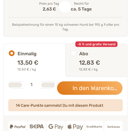
Preis pro Tag
Reicht für
2,63 €
ca. 5 Tage
Beispielrechnung für einen 15 kg schweren Hund bei 195 g Futter pro
Tag.
-5 % und gratis Versand
Einmalig
Abo
13,50
€
12,83 €
13,50 € / kg
12,83 € / kg
Stk.
Anzahl
In den Warenkorb
13,
14 Care-Punkte sammelst Du mit diesem Produkt