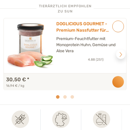
TIERÄRZTLICH EMPFOHLEN
ZU SUN
DOGLICIOUS GOURMET -
Premium Nassfutter für
Hunde mit Huhn & Aloe Vera
Premium-Feuchtfutter mit
- 6 x 300 g
Monoprotein Huhn, Gemüse und
Aloe Vera
4.88 (251)
30,50 €
*
16,94 € / kg