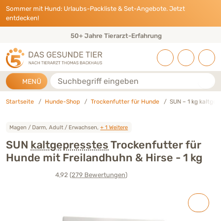
Direkt zu:
INHALT
HAUPTMENÜ
FOOTER
Sommer mit Hund: Urlaubs-Packliste & Set-Angebote. Jetzt
entdecken!
Eigene Tierarztpraxis & Expertenteam
Suche
MENÜ
Startseite
Hunde-Shop
Trockenfutter für Hunde
SUN – 1 kg kaltge
Magen / Darm, Adult / Erwachsen,
+ 1 Weitere
SUN
kaltgepresstes
Trockenfutter für
Hunde mit Freilandhuhn & Hirse - 1 kg
4,92
(279
Bewertungen
)