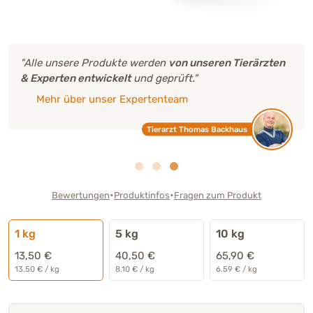
"Alle unsere Produkte werden
von unseren Tierärzten
& Experten entwickelt
und geprüft."
Mehr über unser Expertenteam
Tierarzt Thomas Backhaus
•
•
Bewertungen
Produktinfos
Fragen zum Produkt
1 kg
5 kg
10 kg
13,50 €
40,50 €
65,90 €
13,50 € / kg
8.10 € / kg
6.59 € / kg