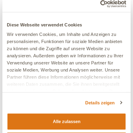
Nadine
Verifiziert
Wir haben vor ca. 2 Monaten von Intesto auf Sun
gewechselt und sind sehr zufrieden. Da unser Hund
kein Fisch oder Fischöl verträgt sind wir froh das wir
Diese Webseite verwendet Cookies
diese Sorte gefunden haben. Unserem Hund schmeckt
Wir verwenden Cookies, um Inhalte und Anzeigen zu
das Futter und wir sind froh das wir von Diät Futter auf
personalisieren, Funktionen für soziale Medien anbieten
diese Sorte wechseln konnten. Lieferung und Service
zu können und die Zugriffe auf unsere Website zu
sind top unsere Abo Lieferung wird immer pünktlich
geliefert. Von mir eine klare Weiterempfehlung. Das
analysieren. Außerdem geben wir Informationen zu Ihrer
einzige was ich beanstande ist das es wenig Auswahl
Verwendung unserer Website an unsere Partner für
ohne Fisch gibt, da die meisten Sorten Fischöl
soziale Medien, Werbung und Analysen weiter. Unsere
enthalten.
Partner führen diese Informationen möglicherweise mit
weiteren Daten zusammen, die Sie ihnen bereitgestellt
Verträglichkeit:
Sehr gut
haben oder die sie im Rahmen Ihrer Nutzung der Dienste
Ja, ich empfehle dieses Produkt
gesammelt haben.
Details zeigen
03.08.2026
Alle zulassen
Marion
Verifiziert