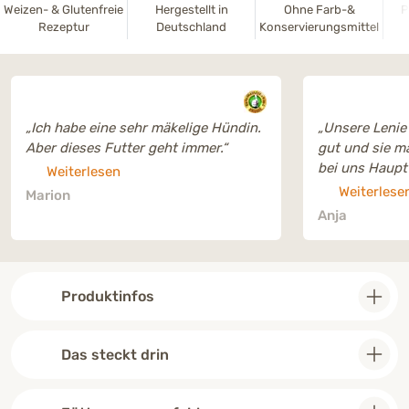
Weizen- & Glutenfreie
Hergestellt in
Ohne Farb-&
P
Rezeptur
Deutschland
Konservierungsmittel
„Ich habe eine sehr mäkelige Hündin.
„Unsere Lenie 
Aber dieses Futter geht immer.“
gut und sie ma
bei uns Hauptfutter und Leckerlie 😍
Weiterlesen
💗🐕“
Weiterlese
Marion
Anja
Produktinfos
Das steckt drin