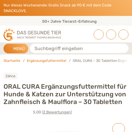
Direkt zu:
INHALT
HAUPTMENÜ
FOOTER
Nur dieses Wochenende: Gratis Snack ab 90 € mit dem Code
SNACKLOVE.
50+ Jahre Tierarzt-Erfahrung
Suche
MENÜ
Startseite
Ergänzungsfuttermittel
ORAL CURA – 30 Tabletten Ergänzu
Zähne
ORAL CURA Ergänzungsfuttermittel für
Hunde & Katzen zur Unterstützung von
Zahnfleisch & Maulflora – 30 Tabletten
5,00
(2
Bewertungen
)