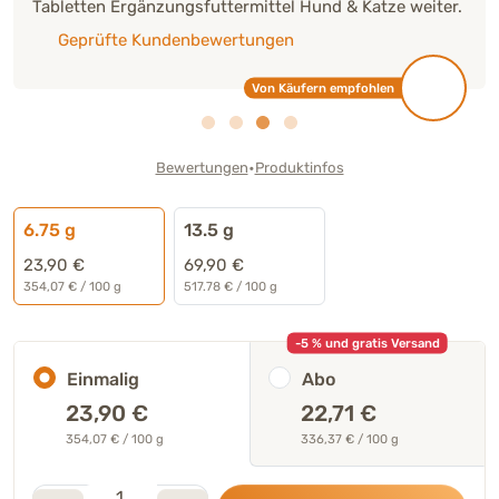
Tabletten Ergänzungsfuttermittel Hund & Katze weiter.
Geprüfte Kundenbewertungen
Von Käufern empfohlen
•
Bewertungen
Produktinfos
6.75 g
13.5 g
23,90 €
69,90 €
354,07 € / 100 g
517.78 € / 100 g
-5 % und gratis Versand
Einmalig
Abo
23,90
€
22,71 €
354,07 € / 100 g
336,37 € / 100 g
Stk.
Anzahl