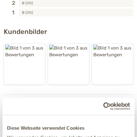
2
0
(0%)
1
0
(0%)
Kundenbilder
Kundenbewertungen
für "ORAL CURA – 30 Tabletten
Ergänzungsfuttermittel Hund & Katze"
Diese Webseite verwendet Cookies