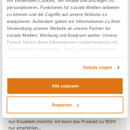
Wir verwenden Cookies, um Inhalte und Anzeigen zu
personalisieren, Funktionen für soziale Medien anbieten
21.06.2026
zu können und die Zugriffe auf unsere Website zu
Petra
Verifiziert
analysieren. Außerdem geben wir Informationen zu Ihrer
Die Zähne bilden kein Plaque mehr und sind weiß
Verwendung unserer Website an unsere Partner für
geworden. Der alte Zahnbag hat sich beim Putzen
soziale Medien, Werbung und Analysen weiter. Unsere
aufgelöst.
Partner führen diese Informationen möglicherweise mit
weiteren Daten zusammen, die Sie ihnen bereitgestellt
Verbesserung:
Deutliche Verbesserung
haben oder die sie im Rahmen Ihrer Nutzung der Dienste
Ja, ich empfehle dieses Produkt
gesammelt haben.
Details zeigen
11.01.2026
Alle zulassen
Petra
Verifiziert
Nach der Zahnsteinreinigung, übrigens ohne
Betäubung, gebe ich nun Oral Cura seit mehreren
Anpassen
Wochen. Es ist perfekt, die Zahnsteinbildung ist weg
und der Mundgeruch ist so gut, dass man die Fellnase
nur Knuddeln möchte. Ich kann das Produkt zu 100%
nur empfehlen…