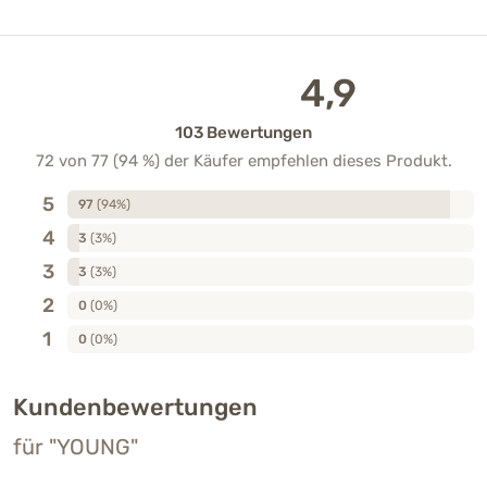
4,9
103 Bewertungen
72 von 77 (94 %) der Käufer empfehlen dieses Produkt.
5
97
(94%)
4
3
(3%)
3
3
(3%)
2
0
(0%)
1
0
(0%)
Kundenbewertungen
für "YOUNG"