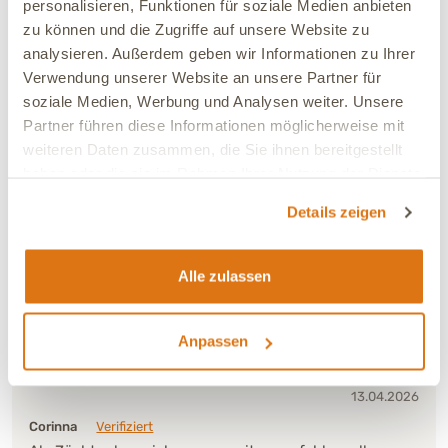
sie ist 4 Monate alt und hat die Futter Umstellung sehr
personalisieren, Funktionen für soziale Medien anbieten
gut vertragen.
zu können und die Zugriffe auf unsere Website zu
analysieren. Außerdem geben wir Informationen zu Ihrer
Verwendung unserer Website an unsere Partner für
Verträglichkeit:
Sehr gut
soziale Medien, Werbung und Analysen weiter. Unsere
Ja, ich empfehle dieses Produkt
Partner führen diese Informationen möglicherweise mit
weiteren Daten zusammen, die Sie ihnen bereitgestellt
haben oder die sie im Rahmen Ihrer Nutzung der Dienste
04.07.2026
gesammelt haben.
Christoph
Verifiziert
Details zeigen
Top Qualität und sehr gute Verträglichkeit ! Sehr zu
empfehlen!
Alle zulassen
Verträglichkeit:
Sehr gut
Ja, ich empfehle dieses Produkt
Anpassen
13.04.2026
Corinna
Verifiziert