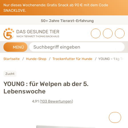
Direkt zu:
INHALT
HAUPTMENÜ
FOOTER
Nur dieses Wochenende: Gratis Snack ab 90 € mit dem Code
SNACKLOVE.
50+ Jahre Tierarzt-Erfahrung
Suche
MENÜ
Startseite
Hunde-Shop
Trockenfutter für Hunde
YOUNG – 1 kg Troc
Zucht
YOUNG : für Welpen ab der 5.
Lebenswoche
4,91
(103
Bewertungen
)