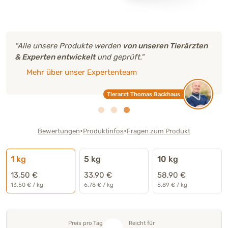
"Alle unsere Produkte werden
von unseren Tierärzten
& Experten entwickelt
und geprüft."
Mehr über unser Expertenteam
Tierarzt Thomas Backhaus
•
•
Bewertungen
Produktinfos
Fragen zum Produkt
1 kg
5 kg
10 kg
13,50 €
33,90 €
58,90 €
13,50 € / kg
6.78 € / kg
5.89 € / kg
Preis pro Tag
Reicht für