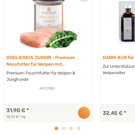
DOGLICIOUS JUNIOR - Premium
DARM-KUR für
Nassfutter für Welpen mit
Zur Unterstützu
Hühnchen, Kartoffel & Fenchel - 6 x
Welpenalter
Premium-Feuchtfutter für Welpen &
290 g
Junghunde
4.91 (105)
31,90 €
*
32,45 €
*
18,33 € / kg