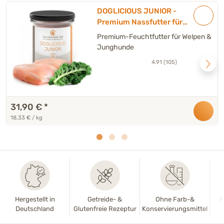
DOGLICIOUS JUNIOR -
Premium Nassfutter für
Welpen mit Hühnchen,
Premium-Feuchtfutter für Welpen &
Kartoffel & Fenchel - 6 x 290
Junghunde
g
4.91 (105)
31,90 €
*
18,33 € / kg
Hergestellt in
Getreide- &
Ohne Farb-&
P
Deutschland
Glutenfreie Rezeptur
Konservierungsmittel