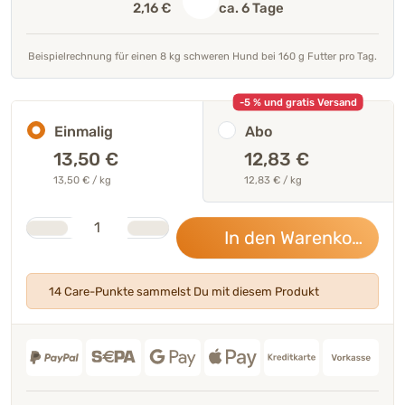
2,16 €
ca. 6 Tage
Beispielrechnung für einen 8 kg schweren Hund bei 160 g Futter pro Tag.
-5 % und gratis Versand
Einmalig
Abo
13,50
€
12,83 €
13,50 € / kg
12,83 € / kg
Stk.
Anzahl
In den Warenkorb
13,
14 Care-Punkte sammelst Du mit diesem Produkt