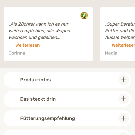
„Als Züchter kann ich es nur
„Super Beratu
weiterempfehlen, alle Welpen
Futter und di
wachsen und gedeihen
Aussie Welpen 
hervorragend.“
Haut sehen su
Weiterlesen
Weiterlese
Umstellung au
Corinna
Nadja
geklappt!“
Produktinfos
Das steckt drin
Fütterungsempfehlung