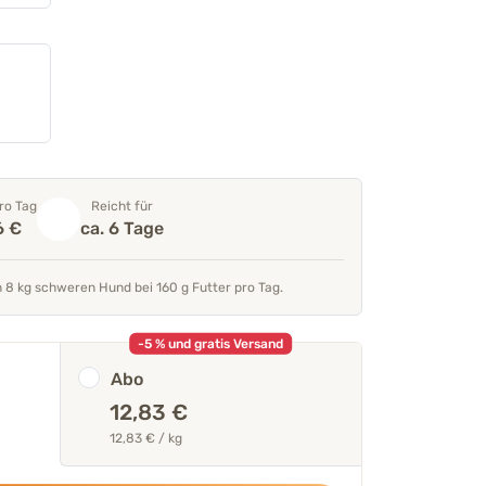
ro Tag
Reicht für
6 €
ca. 6 Tage
seren Tierärzten &
„Unterstützt Haut und Fell mit
n 8 kg schweren Hund bei 160 g Futter pro Tag.
Monoprotein plus Biotin, Zink
Fettsäuren.“
-5 % und gratis Versand
Mehr über unser Expertent
Abo
Thomas Backhaus
12,83 €
GF & Produktentwi
12,83 € / kg