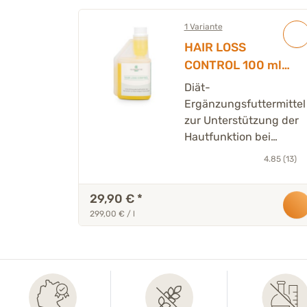
1 Variante
HAIR LOSS
CONTROL 100 ml
Flüssig
Diät-
Ergänzungsfuttermittel
zur Unterstützung der
Hautfunktion bei
Dermatose und
4.85 (13)
übermäßigem
Haarausfall
29,90 €
*
299,00 € / l