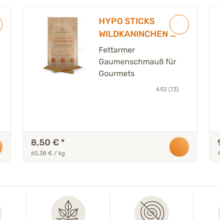
HYPO STICKS
WILDKANINCHEN -
125 g
Fettarmer
Gaumenschmauß für
Gourmets
4.92 (73)
8,50 €
*
65,38 € / kg