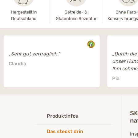
Hergestellt in
Getreide- &
Ohne Farb
Deutschland
Glutenfreie Rezeptur
Konservierungs
„Sehr gut verträglich.“
„Durch die
unser Hund
Claudia
Ihm schmec
das Futter
Pia
SK
Produktinfos
na
Das steckt drin
Ins