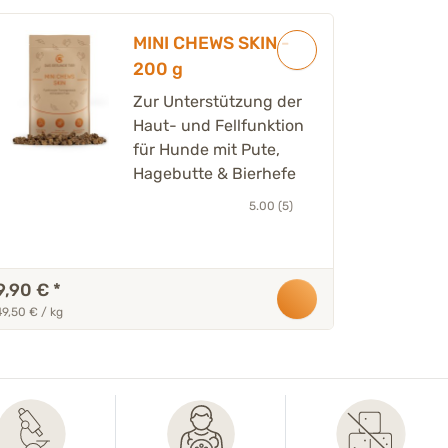
MINI CHEWS SKIN -
200 g
Zur Unterstützung der
Haut- und Fellfunktion
für Hunde mit Pute,
Hagebutte & Bierhefe
5.00 (5)
9,90 €
*
49,50 € / kg