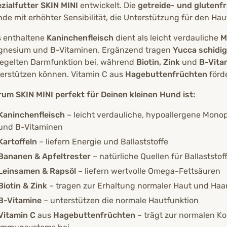
zialfutter SKIN MINI
entwickelt. Die
getreide- und glutenf
de mit erhöhter Sensibilität, die Unterstützung für den Ha
 enthaltene
Kaninchenfleisch
dient als leicht verdauliche
M
nesium und B-Vitaminen. Ergänzend tragen
Yucca schidig
egelten Darmfunktion bei, während
Biotin, Zink
und
B-Vita
erstützen können. Vitamin C aus
Hagebuttenfrüchten
förde
um SKIN MINI perfekt für Deinen kleinen Hund ist:
Kaninchenfleisch
– leicht verdauliche, hypoallergene Monop
und B-Vitaminen
Kartoffeln
– liefern Energie und Ballaststoffe
Bananen & Apfeltrester
– natürliche Quellen für Ballaststof
Leinsamen & Rapsöl
– liefern wertvolle Omega-Fettsäuren
Biotin & Zink
– tragen zur Erhaltung normaler Haut und Haar
B-Vitamine
– unterstützen die normale Hautfunktion
Vitamin C
aus
Hagebuttenfrüchten
– trägt zur normalen K