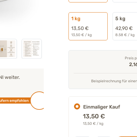
1 kg
5 kg
13,50 €
42,90 €
13,50 € / kg
8.58 € / kg
Preis p
2,1
er.
"Alle unsere Produkte werden
von un
Beispielrechnung für eine
Experten entwickelt
und geprüft."
Mehr über unser Expertenteam
mpfohlen
Einmaliger Kauf
Tierarzt 
13,50
€
13,50 € / kg
Stk.