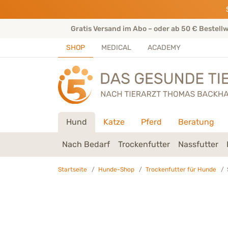
Direkt zu:
INHALT
HAUPTMENÜ
FOOTER
rtenteam
Gratis Versand im Abo – oder ab 50 € Bestell
SHOP
MEDICAL
ACADEMY
Hund
Katze
Pferd
Beratung
Nach Bedarf
Trockenfutter
Nassfutter
Startseite
Hunde-Shop
Trockenfutter für Hunde