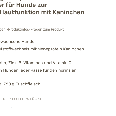
er für Hunde zur
 Hautfunktion mit Kaninchen
•
•
gen
)
Produktinfos
Fragen zum Produkt
sgewachsene Hunde
utstoffwechsels mit Monoprotein Kaninchen
tin, Zink, B-Vitaminen und Vitamin C
n Hunden jeder Rasse für den normalen
a. 760 g Frischfleisch
 DER FUTTERSTÜCKE
d