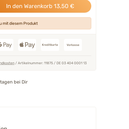
In den Warenkorb
13,50
€
 mit diesem Produkt
ndkosten
/
Artikelnummer: 11875
/
DE 03 404 0001 13
tagen bei Dir
ion