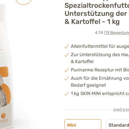
Spezialtrockenfutt
Unterstützung der
& Kartoffel - 1 kg
4,74
(19
Bewertun
Alleinfuttermittel für au
Zur Unterstützung des Ha
& Kartoffel
Purinarme Rezeptur mit Bio
Auch für die Ernährung vo
Bedarf geeignet
1 kg SKIN MINI entspricht c
GRÖSSE
Mini
Standar