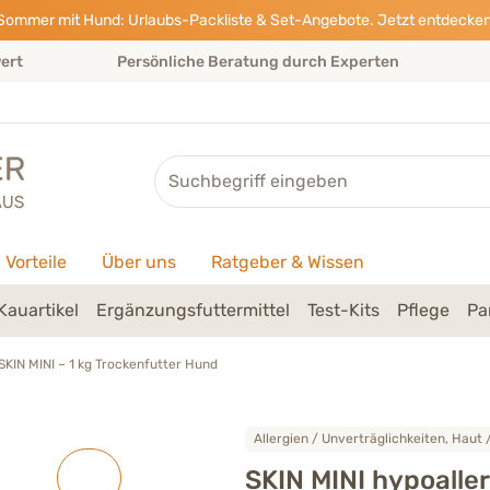
Sommer mit Hund: Urlaubs-Packliste & Set-Angebote. Jetzt entdecken
wert
Persönliche Beratung durch Experten
Suche
Vorteile
Über uns
Ratgeber & Wissen
Kauartikel
Ergänzungsfuttermittel
Test-Kits
Pflege
Pa
SKIN MINI – 1 kg Trockenfutter Hund
Allergien / Unverträglichkeiten, Haut /
SKIN MINI hypoalle