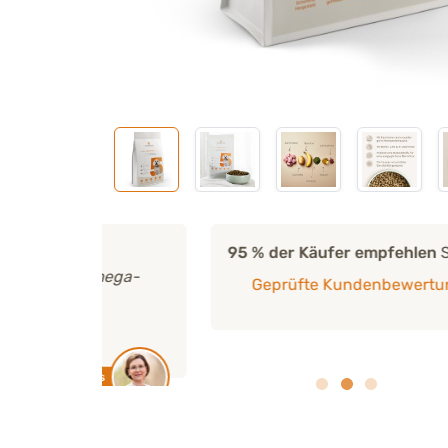
95 % der Käufer empfehlen
SKIN MINI weit
Omega-
Geprüfte Kundenbewertungen
Von Käufern e
us