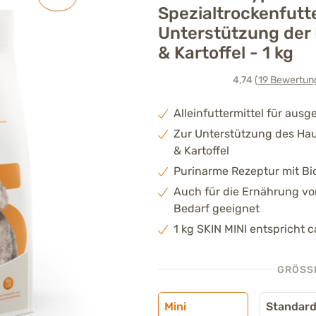
Spezialtrockenfutt
Unterstützung der
& Kartoffel - 1 kg
4,74
(19
Bewertun
Alleinfuttermittel für au
Zur Unterstützung des Ha
& Kartoffel
Purinarme Rezeptur mit Bio
Auch für die Ernährung vo
Bedarf geeignet
1 kg SKIN MINI entspricht c
GRÖSSE
Mini
Standar