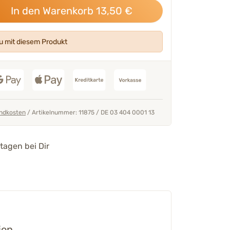
In den Warenkorb
13,50
€
 mit diesem Produkt
ndkosten
/
Artikelnummer: 11875
/
DE 03 404 0001 13
tagen bei Dir
ion