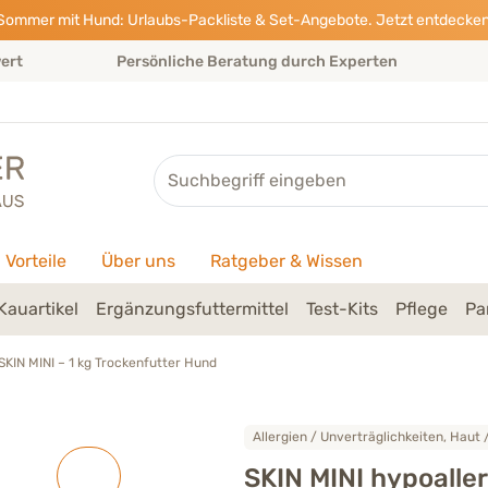
Sommer mit Hund: Urlaubs-Packliste & Set-Angebote. Jetzt entdecken
wert
Persönliche Beratung durch Experten
Suche
Vorteile
Über uns
Ratgeber & Wissen
Kauartikel
Ergänzungsfuttermittel
Test-Kits
Pflege
Pa
SKIN MINI – 1 kg Trockenfutter Hund
Allergien / Unverträglichkeiten, Haut /
SKIN MINI hypoalle