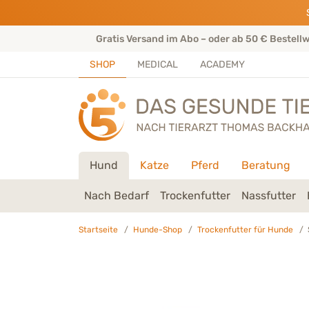
Direkt zu:
INHALT
HAUPTMENÜ
FOOTER
rtenteam
Gratis Versand im Abo – oder ab 50 € Bestell
SHOP
MEDICAL
ACADEMY
Hund
Katze
Pferd
Beratung
Nach Bedarf
Trockenfutter
Nassfutter
Startseite
Hunde-Shop
Trockenfutter für Hunde