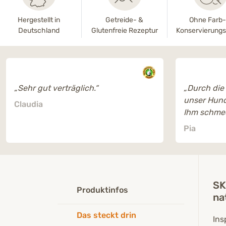
Hergestellt in
Getreide- &
Ohne Farb
Deutschland
Glutenfreie Rezeptur
Konservierungs
„Sehr gut verträglich.“
„Durch die
unser Hund
Claudia
Ihm schmec
das Futter
Pia
SK
Produktinfos
na
Das steckt drin
Ins