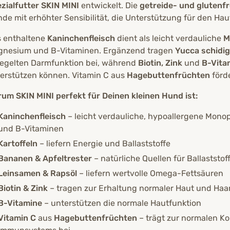
zialfutter SKIN MINI
entwickelt. Die
getreide- und glutenf
de mit erhöhter Sensibilität, die Unterstützung für den Ha
 enthaltene
Kaninchenfleisch
dient als leicht verdauliche
M
nesium und B-Vitaminen. Ergänzend tragen
Yucca schidig
egelten Darmfunktion bei, während
Biotin, Zink
und
B-Vita
erstützen können. Vitamin C aus
Hagebuttenfrüchten
förde
um SKIN MINI perfekt für Deinen kleinen Hund ist:
Kaninchenfleisch
– leicht verdauliche, hypoallergene Monop
und B-Vitaminen
Kartoffeln
– liefern Energie und Ballaststoffe
Bananen & Apfeltrester
– natürliche Quellen für Ballaststof
Leinsamen & Rapsöl
– liefern wertvolle Omega-Fettsäuren
Biotin & Zink
– tragen zur Erhaltung normaler Haut und Haar
B-Vitamine
– unterstützen die normale Hautfunktion
Vitamin C
aus
Hagebuttenfrüchten
– trägt zur normalen K