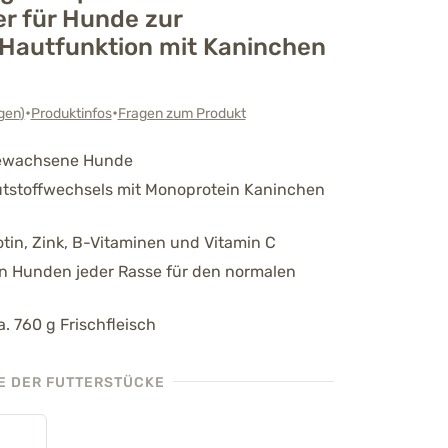
er für Hunde zur
 Hautfunktion mit Kaninchen
•
•
gen
)
Produktinfos
Fragen zum Produkt
sgewachsene Hunde
utstoffwechsels mit Monoprotein Kaninchen
tin, Zink, B-Vitaminen und Vitamin C
n Hunden jeder Rasse für den normalen
a. 760 g Frischfleisch
 DER FUTTERSTÜCKE
d