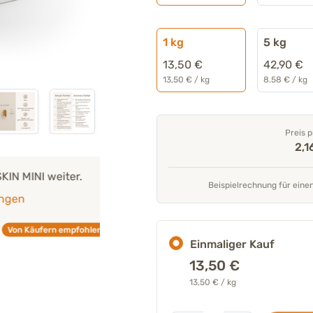
1 kg
5 kg
13,50 €
42,90 €
13,50 € / kg
8.58 € / kg
Preis p
2,1
er.
"Alle unsere Produkte werden
von un
Beispielrechnung für eine
Experten entwickelt
und geprüft."
Mehr über unser Expertenteam
mpfohlen
Einmaliger Kauf
Tierarzt 
13,50
€
13,50 € / kg
Stk.