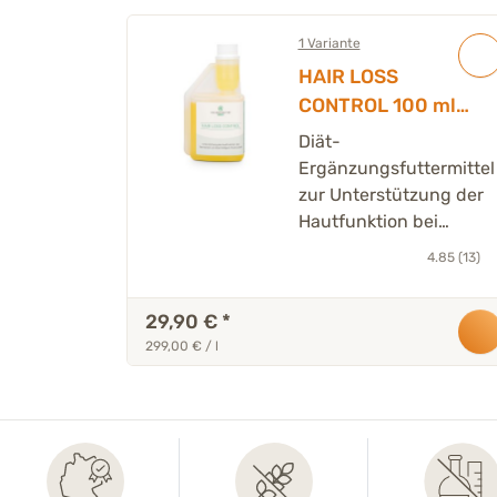
1 Variante
HAIR LOSS
CONTROL 100 ml
Flüssig
Diät-
Ergänzungsfuttermittel
zur Unterstützung der
Hautfunktion bei
Dermatose und
4.85 (13)
übermäßigem
Haarausfall
29,90 €
*
299,00 € / l