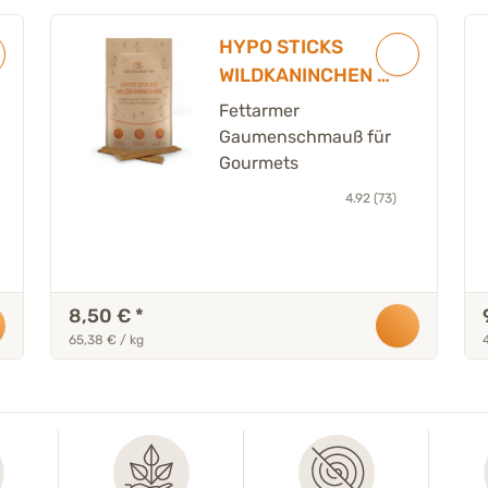
HYPO STICKS
WILDKANINCHEN -
125 g
Fettarmer
Gaumenschmauß für
Gourmets
4.92 (73)
8,50 €
*
65,38 € / kg