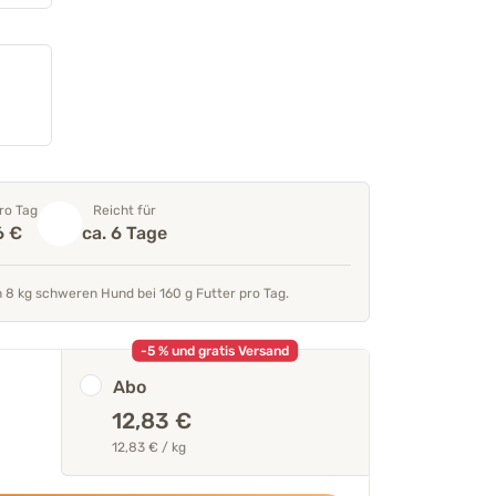
ro Tag
Reicht für
6 €
ca. 6 Tage
seren Tierärzten &
„Unterstützt Haut und Fell mit
n 8 kg schweren Hund bei 160 g Futter pro Tag.
Monoprotein plus Biotin, Zink
Fettsäuren.“
-5 % und gratis Versand
Mehr über unser Expertent
Abo
Thomas Backhaus
12,83 €
GF & Produktentwi
12,83 € / kg