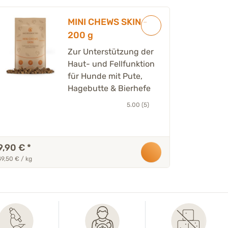
MINI CHEWS SKIN -
200 g
Zur Unterstützung der
Haut- und Fellfunktion
für Hunde mit Pute,
Hagebutte & Bierhefe
5.00 (5)
9,90 €
*
49,50 € / kg