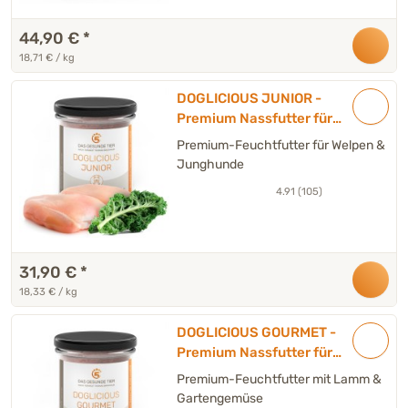
44,90 €
*
18,71 € / kg
DOGLICIOUS JUNIOR -
Premium Nassfutter für
Welpen mit Hühnchen,
Premium-Feuchtfutter für Welpen &
Kartoffel & Fenchel - 6 x 290
Junghunde
g
4.91 (105)
31,90 €
*
18,33 € / kg
DOGLICIOUS GOURMET -
Premium Nassfutter für
Hunde mit Lamm &
Premium-Feuchtfutter mit Lamm &
Gartengemüse - 6 x 290 g
Gartengemüse