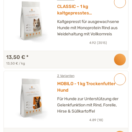
CLASSIC – 1 kg
kaltgepresstes
Trockenfutter Hund
Kaltgepresst für ausgewachsene
Hunde mit Monoprotein Rind aus
Weidehaltung mit Vollkornreis
4.92 (3515)
13,50 €
*
13,50 € / kg
2 Varianten
MOBILO - 1 kg Trockenfutter
Hund
Für Hunde zur Unterstützung der
Gelenkfunktion mit Rind, Forelle,
Hirse & Süßkartoffel
4.89 (18)