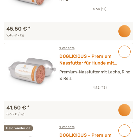
4.64 (11)
45,50 €
*
9,48 € / kg
1 Variante
DOGLICIOUS – Premium
Nassfutter für Hunde mit
Lachs, Rind & Reis – 6 x
Premium-Nassfutter mit Lachs, Rind
Wurst à 800 g
& Reis
4.92 (13)
41,50 €
*
8,65 € / kg
1 Variante
Bald wieder da
DOGLICIOUS – Premium