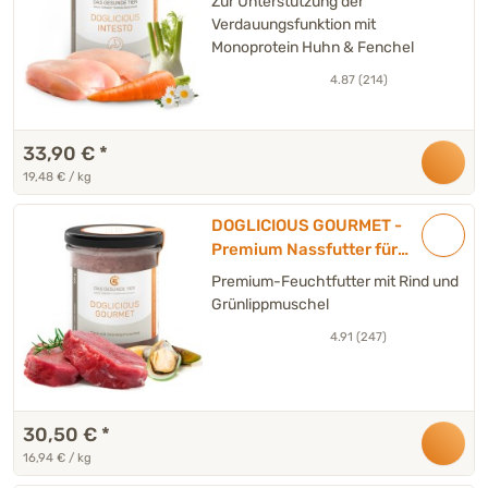
Zur Unterstützung der
Sensibilität - 6 x 290 g
Verdauungsfunktion mit
Monoprotein Huhn & Fenchel
4.87 (214)
33,90 €
*
19,48 € / kg
DOGLICIOUS GOURMET -
Premium Nassfutter für
Hunde mit Rind &
Premium-Feuchtfutter mit Rind und
Grünlippmuschel - 6 x 300 g
Grünlippmuschel
4.91 (247)
30,50 €
*
16,94 € / kg