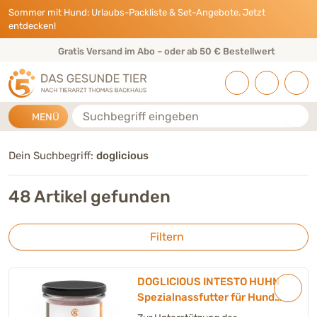
Direkt zu:
INHALT
HAUPTMENÜ
FOOTER
Sommer mit Hund: Urlaubs-Packliste & Set-Angebote. Jetzt
entdecken!
Gratis Versand im Abo – oder ab 50 € Bestellwert
Suche
MENÜ
Dein Suchbegriff:
doglicious
48 Artikel gefunden
Filtern
DOGLICIOUS INTESTO HUHN
Spezialnassfutter für Hunde
mit erhöhter Magen-Darm-