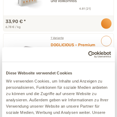
und Vollkornreis
4.81 (21)
33,90 €
*
6,78 € / kg
1 Variante
DOGLICIOUS – Premium
Nassfutter für Hunde mit
Pute, Kartoffel & Birne –
Premium-Nassfutter mit Pute,
Wurst 6 x 400 g
Kartoffel & Birne
4.63 (8)
Diese Webseite verwendet Cookies
Wir verwenden Cookies, um Inhalte und Anzeigen zu
personalisieren, Funktionen für soziale Medien anbieten
31,90 €
*
zu können und die Zugriffe auf unsere Website zu
13,29 € / kg
analysieren. Außerdem geben wir Informationen zu Ihrer
1 Variante
Verwendung unserer Website an unsere Partner für
DOGLICIOUS – Premium
soziale Medien, Werbung und Analysen weiter. Unsere