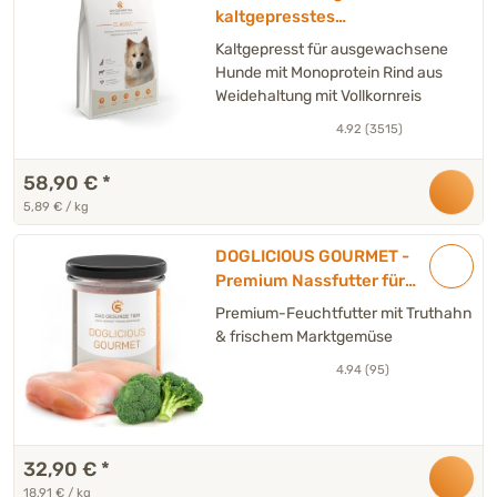
kaltgepresstes
Trockenfutter Hund
Kaltgepresst für ausgewachsene
Hunde mit Monoprotein Rind aus
Weidehaltung mit Vollkornreis
4.92 (3515)
58,90 €
*
5,89 € / kg
DOGLICIOUS GOURMET -
Premium Nassfutter für
Hunde mit Truthahn &
Premium-Feuchtfutter mit Truthahn
Marktgemüse - 6 x 290 g
& frischem Marktgemüse
4.94 (95)
32,90 €
*
18,91 € / kg