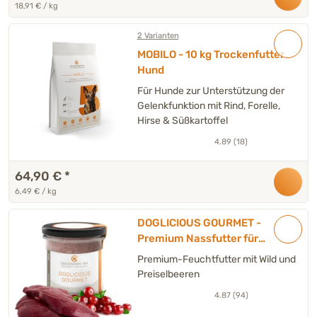
18,91 € / kg
2 Varianten
MOBILO - 10 kg Trockenfutter
Hund
Für Hunde zur Unterstützung der
Gelenkfunktion mit Rind, Forelle,
Hirse & Süßkartoffel
4.89 (18)
64,90 €
*
6,49 € / kg
DOGLICIOUS GOURMET -
Premium Nassfutter für
Hunde mit Wild, Rind &
Premium-Feuchtfutter mit Wild und
Preiselbeeren - 6 x 300 g
Preiselbeeren
4.87 (94)