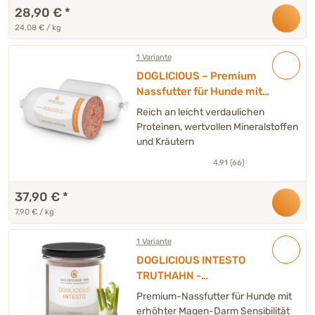
28,90 €
*
24,08 € / kg
1 Variante
DOGLICIOUS – Premium
Nassfutter für Hunde mit
Ente, Huhn und Kürbis –
Reich an leicht verdaulichen
Wurst 6 x 800 g
Proteinen, wertvollen Mineralstoffen
und Kräutern
4.91 (66)
37,90 €
*
7,90 € / kg
1 Variante
DOGLICIOUS INTESTO
TRUTHAHN -
Spezialnassfutter für Hunde
Premium-Nassfutter für Hunde mit
mit Truthahn, Süßkartoffel &
erhöhter Magen-Darm Sensibilität