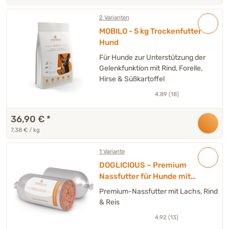
2 Varianten
MOBILO - 5 kg Trockenfutter
Hund
Für Hunde zur Unterstützung der
Gelenkfunktion mit Rind, Forelle,
Hirse & Süßkartoffel
4.89 (18)
36,90 €
*
7,38 € / kg
1 Variante
DOGLICIOUS – Premium
Nassfutter für Hunde mit
Lachs, Rind & Reis – 6 x
Premium-Nassfutter mit Lachs, Rind
Wurst à 400 g
& Reis
4.92 (13)