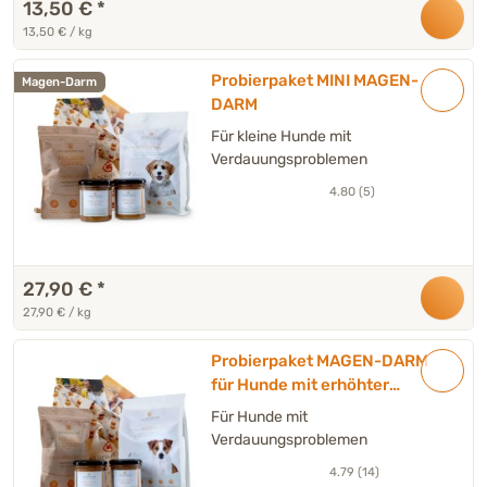
13,50 €
*
13,50 € / kg
Probierpaket MINI MAGEN-
Magen-Darm
DARM
Für kleine Hunde mit
Verdauungsproblemen
4.80 (5)
27,90 €
*
27,90 € / kg
Probierpaket MAGEN-DARM
für Hunde mit erhöhter
Magen-Darm Sensibilität -
Für Hunde mit
INTESTO
Verdauungsproblemen
4.79 (14)