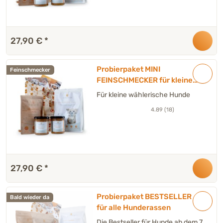
27,90 €
*
Probierpaket MINI
Feinschmecker
FEINSCHMECKER für kleine
Hunde
Für kleine wählerische Hunde
4.89 (18)
27,90 €
*
Probierpaket BESTSELLER
Bald wieder da
für alle Hunderassen
Die Bestseller für Hunde ab dem 7.