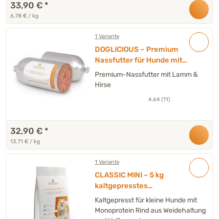
33,90 €
*
6,78 € / kg
1 Variante
DOGLICIOUS – Premium
Nassfutter für Hunde mit
Lamm & Hirse – Wurst 6 x
Premium-Nassfutter mit Lamm &
400 g
Hirse
4.64 (11)
32,90 €
*
13,71 € / kg
1 Variante
CLASSIC MINI – 5 kg
kaltgepresstes
Trockenfutter Hund
Kaltgepresst für kleine Hunde mit
Monoprotein Rind aus Weidehaltung