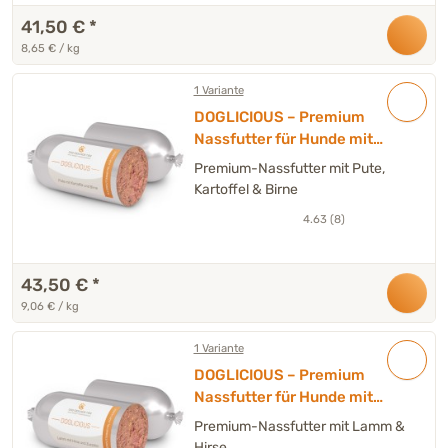
41,50 €
*
8,65 € / kg
1 Variante
DOGLICIOUS – Premium
Nassfutter für Hunde mit
Pute, Kartoffel & Birne –
Premium-Nassfutter mit Pute,
Wurst 6 x 800 g
Kartoffel & Birne
4.63 (8)
43,50 €
*
9,06 € / kg
1 Variante
DOGLICIOUS – Premium
Nassfutter für Hunde mit
Lamm & Hirse – Wurst 6 x
Premium-Nassfutter mit Lamm &
800 g
Hirse