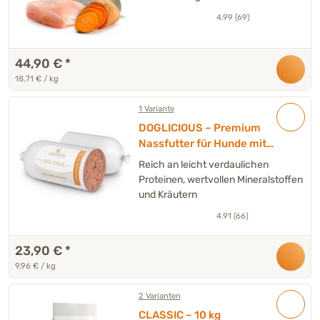
Fenchel – 6 x 400 g
4.99 (69)
44,90 €
*
18,71 € / kg
1 Variante
DOGLICIOUS – Premium
Nassfutter für Hunde mit
Ente, Huhn & Kürbis – Wurst 6
Reich an leicht verdaulichen
x 400 g
Proteinen, wertvollen Mineralstoffen
und Kräutern
4.91 (66)
23,90 €
*
9,96 € / kg
2 Varianten
CLASSIC – 10 kg