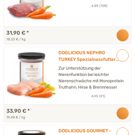
4.89 (108)
31,90 €
*
18,33 € / kg
DOGLICIOUS NEPHRO
TURKEY Spezialnassfutter
für Hunde mit leichten
Zur Unterstützung der
Nierenproblemen - 6 x 290 g
Nierenfunktion bei leichter
Nierenschwäche mit Monoprotein
Truthahn, Hirse & Brennnessel
4.95 (91)
33,90 €
*
19,48 € / kg
DOGLICIOUS GOURMET -