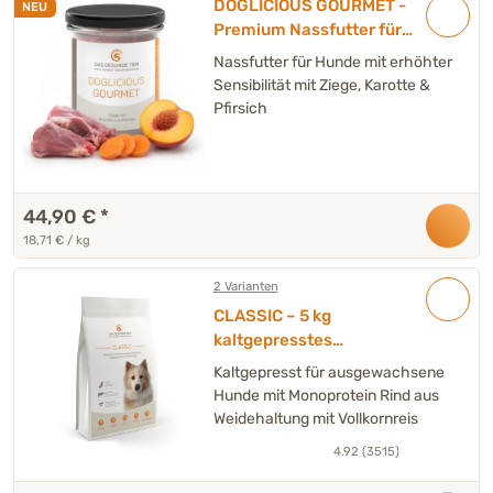
DOGLICIOUS GOURMET -
NEU
Premium Nassfutter für
Hunde mit Ziege, Karotte &
Nassfutter für Hunde mit erhöhter
Pfirsich – 6 x 400 g
Sensibilität mit Ziege, Karotte &
Pfirsich
44,90 €
*
18,71 € / kg
2 Varianten
CLASSIC – 5 kg
kaltgepresstes
Trockenfutter Hund
Kaltgepresst für ausgewachsene
Hunde mit Monoprotein Rind aus
Weidehaltung mit Vollkornreis
4.92 (3515)