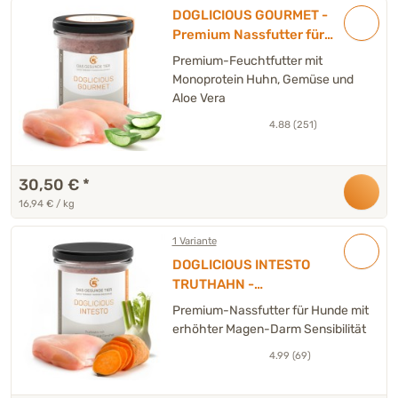
DOGLICIOUS GOURMET -
Premium Nassfutter für
Hunde mit Huhn & Aloe Vera
Premium-Feuchtfutter mit
- 6 x 300 g
Monoprotein Huhn, Gemüse und
Aloe Vera
4.88 (251)
30,50 €
*
16,94 € / kg
1 Variante
DOGLICIOUS INTESTO
TRUTHAHN -
Spezialnassfutter für Hunde
Premium-Nassfutter für Hunde mit
mit Truthahn, Süßkartoffel &
erhöhter Magen-Darm Sensibilität
Fenchel – 6 x 200 g
4.99 (69)