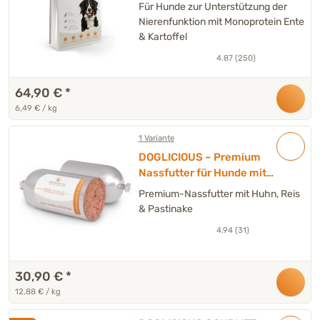
Für Hunde zur Unterstützung der
Nierenfunktion mit Monoprotein Ente
& Kartoffel
4.87 (250)
64,90 €
*
6,49 € / kg
1 Variante
DOGLICIOUS – Premium
Nassfutter für Hunde mit
Huhn, Reis & Pastinake – 6 x
Premium-Nassfutter mit Huhn, Reis
Wurst à 400 g
& Pastinake
4.94 (31)
30,90 €
*
12,88 € / kg