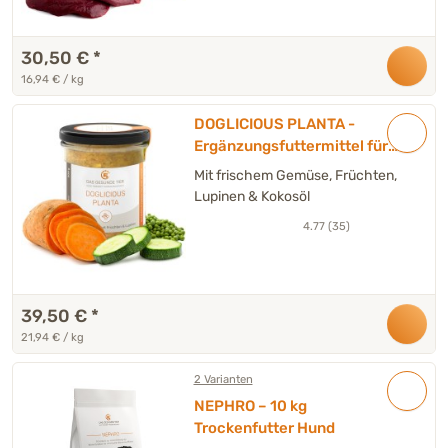
30,50 €
*
16,94 € / kg
DOGLICIOUS PLANTA -
Ergänzungsfuttermittel für
Hunde - Sparpackung 6 x
Mit frischem Gemüse, Früchten,
290 g
Lupinen & Kokosöl
4.77 (35)
39,50 €
*
21,94 € / kg
2 Varianten
NEPHRO – 10 kg
Trockenfutter Hund