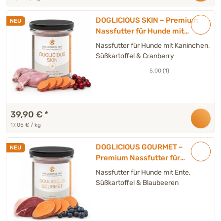
DOGLICIOUS SKIN – Premium
NEU
Nassfutter für Hunde mit
Kaninchen, Süßkartoffel &
Nassfutter für Hunde mit Kaninchen,
Cranberry – 6 x 390 g
Süßkartoffel & Cranberry
5.00 (1)
39,90 €
*
17,05 € / kg
DOGLICIOUS GOURMET –
NEU
Premium Nassfutter für
Hunde mit Ente, Süßkartoffel
Nassfutter für Hunde mit Ente,
& Blaubeeren
Süßkartoffel & Blaubeeren