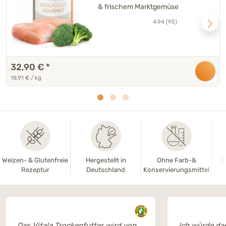
Marktgemüse - 6 x 290 g
& frischem Marktgemüse
4.94 (95)
32,90 €
*
18,91 € / kg
Weizen- & Glutenfreie
Hergestellt in
Ohne Farb-&
P
Rezeptur
Deutschland
Konservierungsmittel
„Das Vitala Trockenfutter wird von
„Ich würde da