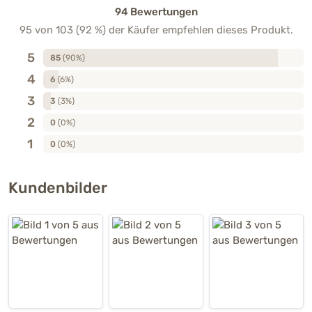
94 Bewertungen
95 von 103 (92 %) der Käufer empfehlen dieses Produkt.
5
85
(90%)
4
6
(6%)
3
3
(3%)
2
0
(0%)
1
0
(0%)
Kundenbilder