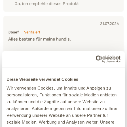
Ja, ich empfehle dieses Produkt
21.07.2026
Josef
Verifiziert
Alles bestens für meine hundis.
Verträglichkeit:
Sehr gut
Ja, ich empfehle dieses Produkt
Diese Webseite verwendet Cookies
21.07.2026
Wir verwenden Cookies, um Inhalte und Anzeigen zu
Nicole
Verifiziert
personalisieren, Funktionen für soziale Medien anbieten
Das Trockenfutter ist hervorragend. Meine Hündin
zu können und die Zugriffe auf unsere Website zu
hatte bereits nach 2-3 Tagen weniger Blähungen und
analysieren. Außerdem geben wir Informationen zu Ihrer
einen besseren Stuhl. Grasfressen ist auch weniger
geworden. Zudem schmeckt es ihr auch gut. Sie ist
Verwendung unserer Website an unsere Partner für
sehr picky.
soziale Medien, Werbung und Analysen weiter. Unsere