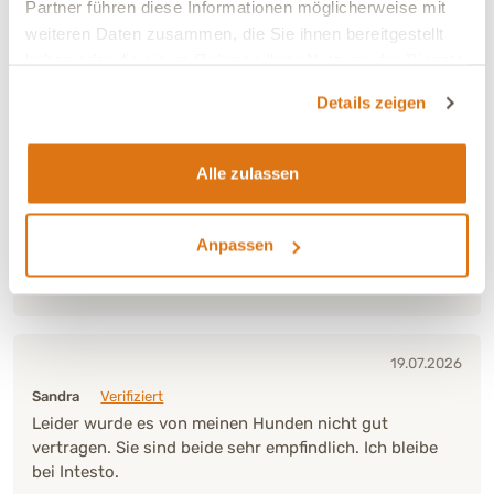
Partner führen diese Informationen möglicherweise mit
weiteren Daten zusammen, die Sie ihnen bereitgestellt
Verträglichkeit:
Sehr gut
haben oder die sie im Rahmen Ihrer Nutzung der Dienste
Ja, ich empfehle dieses Produkt
gesammelt haben.
Details zeigen
19.07.2026
Alle zulassen
Brigitta
Verifiziert
Unsere Hündin liebt dieses Futter.
Anpassen
Verträglichkeit:
Sehr gut
Ja, ich empfehle dieses Produkt
19.07.2026
Sandra
Verifiziert
Leider wurde es von meinen Hunden nicht gut
vertragen. Sie sind beide sehr empfindlich. Ich bleibe
bei Intesto.