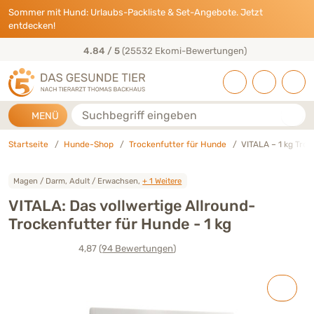
Direkt zu:
INHALT
HAUPTMENÜ
FOOTER
Sommer mit Hund: Urlaubs-Packliste & Set-Angebote. Jetzt
entdecken!
4.84 / 5
(25532 Ekomi-Bewertungen)
Suche
MENÜ
Startseite
Hunde-Shop
Trockenfutter für Hunde
VITALA – 1 kg Tro
Magen / Darm, Adult / Erwachsen,
+ 1 Weitere
VITALA: Das vollwertige Allround-
Trockenfutter für Hunde - 1 kg
4,87
(94
Bewertungen
)