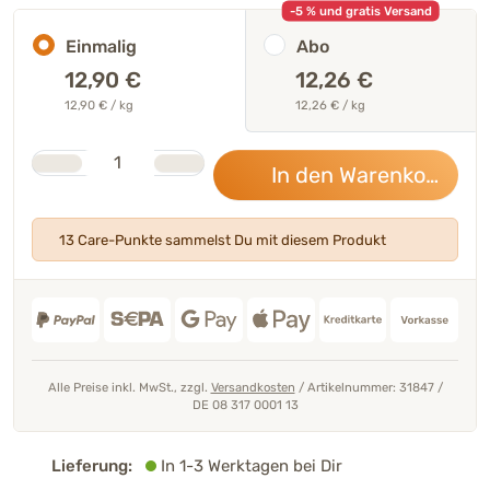
-5 % und gratis Versand
Einmalig
Abo
12,90
€
12,26 €
12,90 € / kg
12,26 € / kg
Stk.
Anzahl
In den Warenkorb
12,
13 Care-Punkte sammelst Du mit diesem Produkt
Alle Preise inkl. MwSt., zzgl.
Versandkosten
/
Artikelnummer: 31847
/
DE 08 317 0001 13
Lieferung:
In 1-3 Werktagen bei Dir