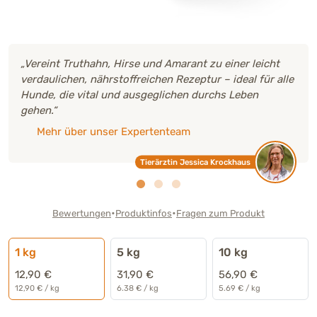
hahn, Hirse und Amarant zu einer leicht
92 % der Käu
nährstoffreichen Rezeptur – ideal für alle
Geprüfte 
tal und ausgeglichen durchs Leben
 unser Expertenteam
Tierärztin Jessica Krockhaus
•
•
Bewertungen
Produktinfos
Fragen zum Produkt
1 kg
5 kg
10 kg
12,90 €
31,90 €
56,90 €
12,90 € / kg
6.38 € / kg
5.69 € / kg