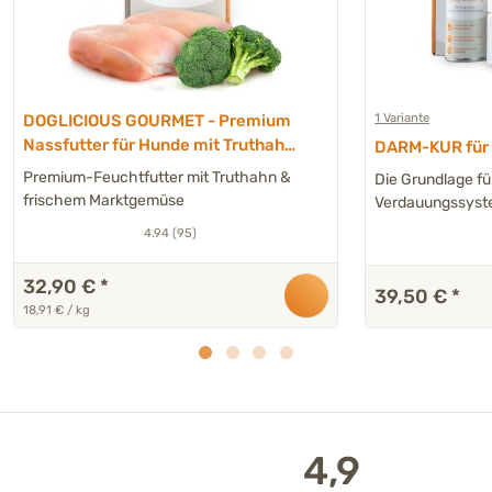
1 Variante
DOGLICIOUS GOURMET - Premium
Nassfutter für Hunde mit Truthahn
DARM-KUR für H
& Marktgemüse - 6 x 290 g
Premium-Feuchtfutter mit Truthahn &
Die Grundlage fü
frischem Marktgemüse
Verdauungssys
4.94 (95)
32,90 €
*
39,50 €
*
18,91 € / kg
4,9