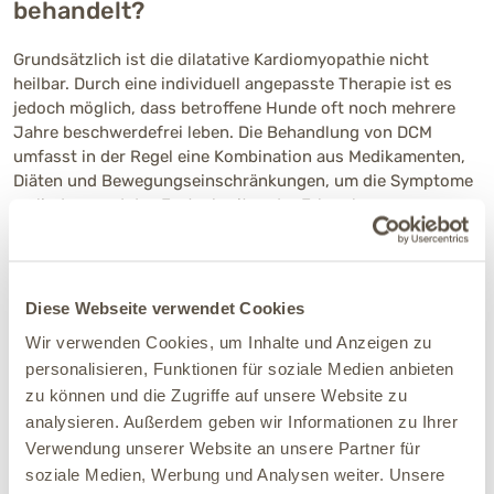
behandelt?
Grundsätzlich ist die dilatative Kardiomyopathie nicht
heilbar. Durch eine individuell angepasste Therapie ist es
jedoch möglich, dass betroffene Hunde oft noch mehrere
Jahre beschwerdefrei leben. Die Behandlung von DCM
umfasst in der Regel eine Kombination aus Medikamenten,
Diäten und Bewegungseinschränkungen, um die Symptome
zu lindern und das Fortschreiten der Erkrankung zu
verlangsamen. Das Ziel der Behandlung ist es, die
Herzleistung zu verbessern, mögliche
Herzrhythmusstörungen zu behandeln und
Wassereinlagerungen in der Lunge zu verringern.
Diese Webseite verwendet Cookies
Wir verwenden Cookies, um Inhalte und Anzeigen zu
Dafür kann der Tierarzt verschiedene Medikamente
verschreiben:
personalisieren, Funktionen für soziale Medien anbieten
zu können und die Zugriffe auf unsere Website zu
Zur Stärkung des Herzmuskels und zur Steigerung der
analysieren. Außerdem geben wir Informationen zu Ihrer
Pumpkraft wird in der Regel das Medikament
Verwendung unserer Website an unsere Partner für
Pimobendan eingesetzt.
soziale Medien, Werbung und Analysen weiter. Unsere
Zur Therapie von Herzrhythmusstörungen können