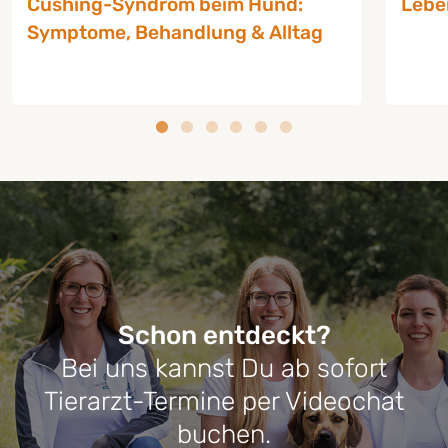
Cushing-Syndrom beim Hund:
Lebe
Symptome, Behandlung & Alltag
Schon entdeckt?
Bei uns kannst Du ab sofort
RATGEBER HUNDE-KRANKHEITEN
RATG
Tierarzt-Termine per Videochat
Cushing-Syndrom beim Hund:
Lebe
buchen.