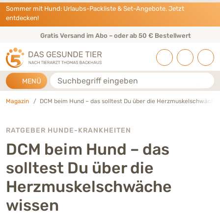
Direkt zu:
INHALT
HAUPTMENÜ
FOOTER
Sommer mit Hund: Urlaubs-Packliste & Set-Angebote. Jetzt
entdecken!
Gratis Versand im Abo – oder ab 50 € Bestellwert
Suche
MENÜ
Magazin
DCM beim Hund – das solltest Du über die Herzmuskelschwäche
RATGEBER HUNDE-KRANKHEITEN
DCM beim Hund – das
solltest Du über die
Herzmuskelschwäche
wissen