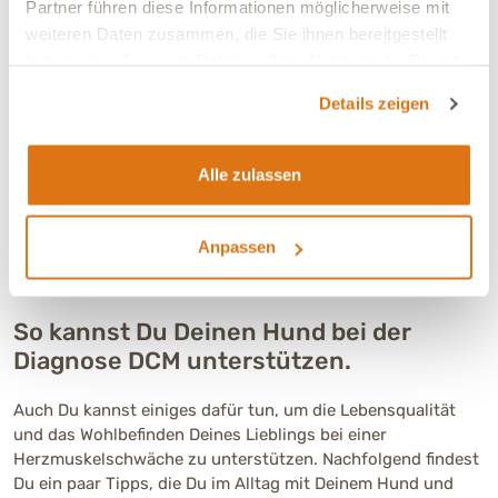
Partner führen diese Informationen möglicherweise mit
Antiarrhythmika verschrieben werden.
weiteren Daten zusammen, die Sie ihnen bereitgestellt
Im Falle von Flüssigkeitseinlagerungen in der Lunge
haben oder die sie im Rahmen Ihrer Nutzung der Dienste
kommen üblicherweise spezielle
Entwässerungsmedikamente zum Einsatz.
gesammelt haben.
Details zeigen
Zusätzlich sollen ACE-Hemmer den Kreislauf
unterstützen. Außerdem können sie dazu beitragen,
den Krankheitsverlauf zu verlangsamen.
Alle zulassen
Bei einem nachgewiesenen Taurin-Mangel kann die
Aminosäure durch ein entsprechendes Präparat
supplementiert werden.
Anpassen
So kannst Du Deinen Hund bei der
Diagnose DCM unterstützen.
Auch Du kannst einiges dafür tun, um die Lebensqualität
und das Wohlbefinden Deines Lieblings bei einer
Herzmuskelschwäche zu unterstützen. Nachfolgend findest
Du ein paar Tipps, die Du im Alltag mit Deinem Hund und