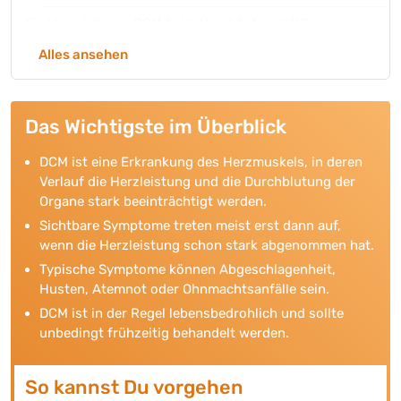
Wie wird eine DCM beim Hund behandelt?
Alles ansehen
So kannst Du Deinen Hund bei der Diagnose DCM
unterstützen.
Produktempfehlungen zur
Das Wichtigste im Überblick
ernährungsphysiologischen Unterstützung bei bei
DCM
DCM ist eine Erkrankung des Herzmuskels, in deren
Verlauf die Herzleistung und die Durchblutung der
Organe stark beeinträchtigt werden.
Sichtbare Symptome treten meist erst dann auf,
wenn die Herzleistung schon stark abgenommen hat.
Typische Symptome können Abgeschlagenheit,
Husten, Atemnot oder Ohnmachtsanfälle sein.
DCM ist in der Regel lebensbedrohlich und sollte
unbedingt frühzeitig behandelt werden.
So kannst Du vorgehen