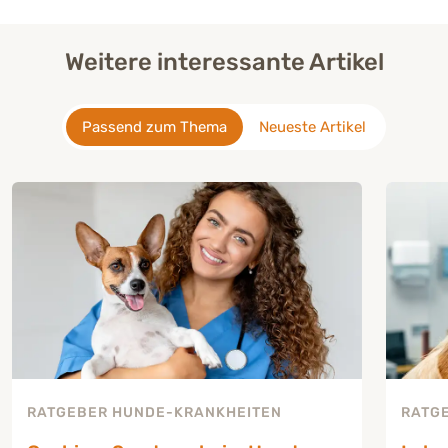
Weitere interessante Artikel
Passend zum Thema
Neueste Artikel
RATGEBER HUNDE-KRANKHEITEN
RATG