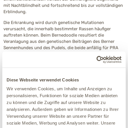
mit Nachtblindheit und fortschreitend bis zur vollständigen
Erblindung.
Die Erkrankung wird durch genetische Mutationen
verursacht, die innerhalb bestimmter Rassen häufiger
auftreten können. Beim Bernedoodle resultiert die
Veranlagung aus den genetischen Beiträgen des Berner
Sennenhundes und des Pudels, die beide anfällig für PRA
sein können.
Tiermedizinisch betrachtet gibt es bislang keine Heilung für
PRA. Die Diagnose erfordert spezialisierte
Augenuntersuchungen durch einen
Diese Webseite verwendet Cookies
Veterinärophthalmologen. Zu den gängigen diagnostischen
Wir verwenden Cookies, um Inhalte und Anzeigen zu
Verfahren zählen die Ophthalmoskopie, Elektroretinographie
personalisieren, Funktionen für soziale Medien anbieten
(ERG) zur Messung der Netzhautfunktion und genetische
zu können und die Zugriffe auf unsere Website zu
Tests, um die Veranlagung frühzeitig zu erkennen.
analysieren. Außerdem geben wir Informationen zu Ihrer
In der Traditionellen Chinesischen Medizin (TCM) wird die
Verwendung unserer Website an unsere Partner für
Augengesundheit mit der Funktion von Leber und Nieren in
soziale Medien, Werbung und Analysen weiter. Unsere
Verbindung gebracht. Diese Organe regulieren nach der