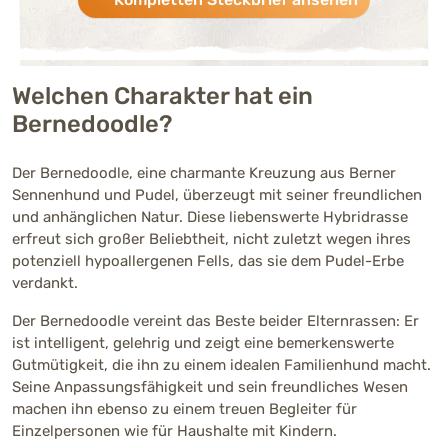
Verspieltheit
Stark ausgeprägt (4 von 5)
Menschenbezogenhei
Sehr stark ausgeprägt (5 von
t
Welchen Charakter hat ein
Bernedoodle?
Aktivität
Mittelmäßig ausgeprägt (3 vo
Der Bernedoodle, eine charmante Kreuzung aus Berner
Sennenhund und Pudel, überzeugt mit seiner freundlichen
Trainierbarkeit
und anhänglichen Natur. Diese liebenswerte Hybridrasse
Stark ausgeprägt (4 von 5)
erfreut sich großer Beliebtheit, nicht zuletzt wegen ihres
potenziell hypoallergenen Fells, das sie dem Pudel-Erbe
Intelligenz
verdankt.
Stark ausgeprägt (4 von 5)
Der Bernedoodle vereint das Beste beider Elternrassen: Er
Kinderfreundlichkeit
ist intelligent, gelehrig und zeigt eine bemerkenswerte
Stark ausgeprägt (4 von 5)
Gutmütigkeit, die ihn zu einem idealen Familienhund macht.
Bellfreudigkeit
Seine Anpassungsfähigkeit und sein freundliches Wesen
Mittelmäßig ausgeprägt (3 vo
machen ihn ebenso zu einem treuen Begleiter für
Einzelpersonen wie für Haushalte mit Kindern.