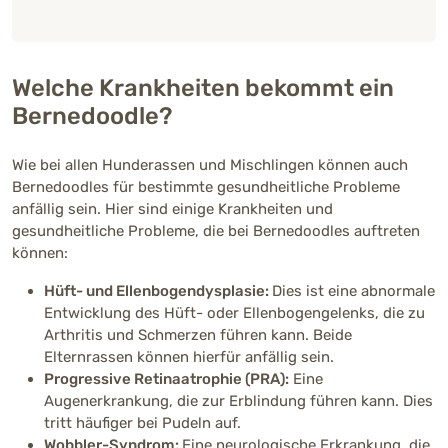
25 - 45 kg (Rüde)
25 - 45 kg (Hündin)
Welche Krankheiten bekommt ein
Fellfarben
Bernedoodle?
Wie bei allen Hunderassen und Mischlingen können auch
Bernedoodles für bestimmte gesundheitliche Probleme
Gesundheit
anfällig sein. Hier sind einige Krankheiten und
Je nach Zuchtlinie können Hüft- und
gesundheitliche Probleme, die bei Bernedoodles auftreten
Ellbogendysplasie, Augenprobleme sowie
können:
Erbkrankheiten beider Ursprungsrassen
auftreten. Auch Fell- und Hautprobleme sind
Hüft- und Ellenbogendysplasie:
Dies ist eine abnormale
möglich. Sorgfältige Auswahl der Elterntiere
Entwicklung des Hüft- oder Ellenbogengelenks, die zu
und regelmäßige Vorsorge gelten als wichtig.
Arthritis und Schmerzen führen kann. Beide
Elternrassen können hierfür anfällig sein.
Progressive Retinaatrophie (PRA):
Eine
Lebenserwartung
Augenerkrankung, die zur Erblindung führen kann. Dies
12 – 15 Jahre
tritt häufiger bei Pudeln auf.
Wobbler-Syndrom:
Eine neurologische Erkrankung, die