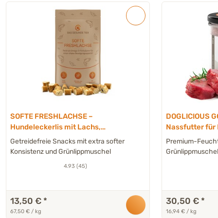
SOFTE FRESHLACHSE –
DOGLICIOUS G
Hundeleckerlis mit Lachs,
Nassfutter für
Colostrum und Algen – 200 g
Grünlippmusche
Getreidefreie Snacks mit extra softer
Premium-Feuchtf
Konsistenz und Grünlippmuschel
Grünlippmusche
4.93 (45)
13,50 €
*
30,50 €
*
67,50 € / kg
16,94 € / kg