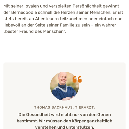
Merkmale
Mit seiner loyalen und verspielten Persönlichkeit gewinnt
der Bernedoodle schnell die Herzen seiner Menschen. Er ist
stets bereit, an Abenteuern teilzunehmen oder einfach nur
Herkunft
liebevoll an der Seite seiner Familie zu sein – ein wahrer
USA (Mischung aus Berner Sennenhund ×
„bester Freund des Menschen“.
Pudel)
Körperliche Merkmale
Mittelgroßer bis großer Hund mit kräftigem
Körperbau. Fellstruktur kann wellig bis stark
lockig sein. Erscheinungsbild variiert je nach
Elterntieren und Generation.
Höhe / Größe
45 - 74 cm (groß) (Rüde)
THOMAS BACKHAUS, TIERARZT:
45 - 74 cm (Hündin)
Die Gesundheit wird nicht nur von den Genen
bestimmt. Wir müssen den Körper ganzheitlich
Gewicht
verstehen und unterstützen.