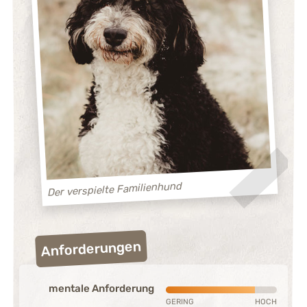
Der verspielte Familienhund
Anforderungen
mentale Anforderung
Stark ausgeprägt (4 von 5)
GERING
HOCH