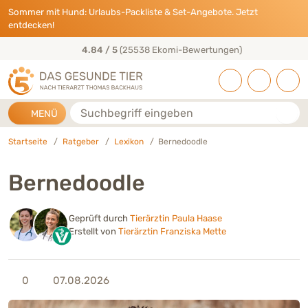
Direkt zu:
INHALT
HAUPTMENÜ
FOOTER
Sommer mit Hund: Urlaubs-Packliste & Set-Angebote. Jetzt
entdecken!
50+ Jahre Tierarzt-Erfahrung
Suche
MENÜ
Startseite
Ratgeber
Lexikon
Bernedoodle
Bernedoodle
Geprüft durch
Tierärztin Paula Haase
Erstellt von
Tierärztin Franziska Mette
0
07.08.2026