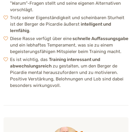
"Warum"-Fragen stellt und seine eigenen Alternativen
Gewicht
vorschlägt.
23 - 32 kg (Rüde)
20 - 29 kg (Hündin)
Trotz seiner Eigenständigkeit und scheinbaren Sturheit
ist der Berger de Picardie äußerst
intelligent und
lernfähig
.
Fellfarben
Diese Rasse verfügt über eine
schnelle Auffassungsgabe
und ein lebhaftes Temperament, was sie zu einem
begeisterungsfähigen Mitspieler beim Training macht.
Es ist wichtig, das
Training interessant und
Gesundheit
abwechslungsreich
zu gestalten, um den Berger de
Rassetypisch können Hüftdysplasie,
Picardie mental herauszufordern und zu motivieren.
Augenerkrankungen sowie Hautprobleme
Positive Verstärkung, Belohnungen und Lob sind dabei
auftreten. Regelmäßige Vorsorge und
besonders wirkungsvoll.
verantwortungsvolle Zucht gelten als wichtig.
Lebenserwartung
12 – 14 Jahre
Richtpreis (Züchter)