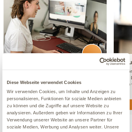
Tierärztliche
Anru
Onlineberatung
Persön
wenn D
Individuelle Beratung durch unsere Tierärzte
Diese Webseite verwendet Cookies
gerne 
per Video oder Telefon. Persönlich, fundiert
und mit individuellem Gesundheitsplan.
Wir verwenden Cookies, um Inhalte und Anzeigen zu
personalisieren, Funktionen für soziale Medien anbieten
Jetzt Termin buchen
zu können und die Zugriffe auf unsere Website zu
analysieren. Außerdem geben wir Informationen zu Ihrer
Verwendung unserer Website an unsere Partner für
soziale Medien, Werbung und Analysen weiter. Unsere