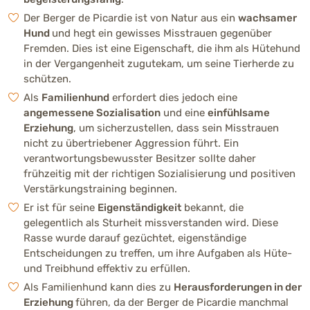
Sehr schwach ausgeprägt (1 v
Der Berger de Picardie ist von Natur aus ein
wachsamer
Hund
und hegt ein gewisses Misstrauen gegenüber
Merkmale
Fremden. Dies ist eine Eigenschaft, die ihm als Hütehund
in der Vergangenheit zugutekam, um seine Tierherde zu
schützen.
Herkunft
Als
Familienhund
erfordert dies jedoch eine
Frankreich
angemessene Sozialisation
und eine
einfühlsame
Erziehung
, um sicherzustellen, dass sein Misstrauen
nicht zu übertriebener Aggression führt. Ein
Körperliche Merkmale
verantwortungsbewusster Besitzer sollte daher
Mittelgroßer, athletischer Hütehund mit rauem,
frühzeitig mit der richtigen Sozialisierung und positiven
mittellangem Fell. Aufrechte Ohren, markanter
Verstärkungstraining beginnen.
Gesichtsausdruck, schlanker und zugleich
kräftiger Körperbau.
Er ist für seine
Eigenständigkeit
bekannt, die
gelegentlich als Sturheit missverstanden wird. Diese
Rasse wurde darauf gezüchtet, eigenständige
Höhe / Größe
Entscheidungen zu treffen, um ihre Aufgaben als Hüte-
60 - 65 cm (groß) (Rüde)
und Treibhund effektiv zu erfüllen.
55 - 60 cm (Hündin)
Als Familienhund kann dies zu
Herausforderungen in der
Erziehung
führen, da der Berger de Picardie manchmal