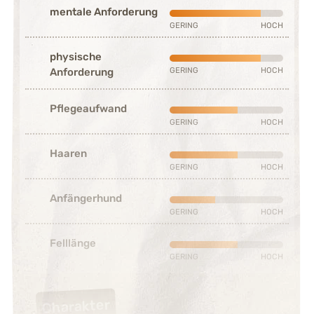
mentale Anforderung
Stark ausgeprägt (4 von 5)
GERING
HOCH
physische
Stark ausgeprägt (4 von 5)
GERING
HOCH
Anforderung
Pflegeaufwand
Mittelmäßig ausgeprägt (3 vo
GERING
HOCH
Haaren
Mittelmäßig ausgeprägt (3 vo
GERING
HOCH
Anfängerhund
Schwach ausgeprägt (2 von 5
GERING
HOCH
Felllänge
Mittelmäßig ausgeprägt (3 vo
GERING
HOCH
Charakter