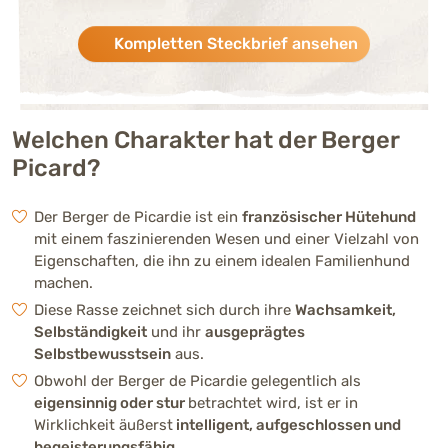
Kompletten Steckbrief ansehen
Verspieltheit
Stark ausgeprägt (4 von 5)
Menschenbezogenhei
Stark ausgeprägt (4 von 5)
t
Welchen Charakter hat der Berger
Picard?
Aktivität
Mittelmäßig ausgeprägt (3 vo
Der Berger de Picardie ist ein
französischer Hütehund
mit einem faszinierenden Wesen und einer Vielzahl von
Trainierbarkeit
Eigenschaften, die ihn zu einem idealen Familienhund
Mittelmäßig ausgeprägt (3 vo
machen.
Intelligenz
Diese Rasse zeichnet sich durch ihre
Wachsamkeit,
Stark ausgeprägt (4 von 5)
Selbständigkeit
und ihr
ausgeprägtes
Selbstbewusstsein
aus.
Kinderfreundlichkeit
Obwohl der Berger de Picardie gelegentlich als
Stark ausgeprägt (4 von 5)
eigensinnig oder stur
betrachtet wird, ist er in
Wirklichkeit äußerst
intelligent, aufgeschlossen und
Bellfreudigkeit
begeisterungsfähig
.