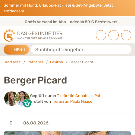
Direkt zu:
INHALT
HAUPTMENÜ
FOOTER
Sommer mit Hund: Urlaubs-Packliste & Set-Angebote. Jetzt
entdecken!
Gratis Versand im Abo – oder ab 50 € Bestellwert
Suche
MENÜ
Startseite
Ratgeber
Lexikon
Berger Picard
Berger Picard
Geprüft durch
Tierärztin Annabelle Pohl
Erstellt von
Tierärztin Paula Haase
0
06.08.2026