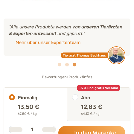
"Alle unsere Produkte werden
von unseren Tierärzten
& Experten entwickelt
und geprüft."
Mehr über unser Expertenteam
Tierarzt Thomas Backhaus
•
Bewertungen
Produktinfos
-5 % und gratis Versand
Einmalig
Abo
13,50
€
12,83 €
67,50 € / kg
64,13 € / kg
Stk.
Anzahl
In den Warenkorb
13,