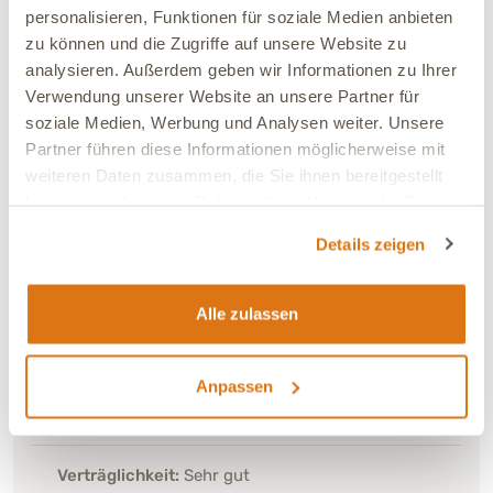
personalisieren, Funktionen für soziale Medien anbieten
zu können und die Zugriffe auf unsere Website zu
21.06.2026
analysieren. Außerdem geben wir Informationen zu Ihrer
Jill
Verifiziert
Verwendung unserer Website an unsere Partner für
Unsere Seniorin nimmt die Leckerlis gerne an. Ich
soziale Medien, Werbung und Analysen weiter. Unsere
bleibe jedoch bei 2 St. am Tag.
Partner führen diese Informationen möglicherweise mit
weiteren Daten zusammen, die Sie ihnen bereitgestellt
haben oder die sie im Rahmen Ihrer Nutzung der Dienste
Verträglichkeit:
Gut
gesammelt haben.
Ja, ich empfehle dieses Produkt
Details zeigen
10.06.2026
Alle zulassen
Ramona
Verifiziert
Muss super lecker schmecken,meine beiden
Anpassen
Französischen Bulldoggen sind da ganz verrückt nach
😄
Verträglichkeit:
Sehr gut