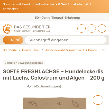
Direkt zu:
INHALT
HAUPTMENÜ
FOOTER
Sommer mit Hund: Urlaubs-Packliste & Set-Angebote. Jetzt
entdecken!
50+ Jahre Tierarzt-Erfahrung
Suche
MENÜ
Startseite
Hunde-Shop
Hundeleckerlis & Kauartikel für Hunde
SOFT
Gelenke / Bewegungsapparat
SOFTE FRESHLACHSE – Hundeleckerlis
mit Lachs, Colostrum und Algen – 200 g
4,93
(45
Bewertungen
)