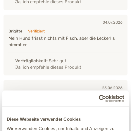
Ja, ich empfehle dieses Produkt
04.07.2026
Brigitte
Verifiziert
Mein Hund frisst nichts mit Fisch, aber die Leckerlis
nimmt er
Verträglichkeit:
Sehr gut
Ja, ich empfehle dieses Produkt
25.06.2026
Alexandra
Verifiziert
einfach klasse wird sehr sehr gerne genommen 👍👍👍
Diese Webseite verwendet Cookies
Verträglichkeit:
Sehr gut
Ja, ich empfehle dieses Produkt
Wir verwenden Cookies, um Inhalte und Anzeigen zu