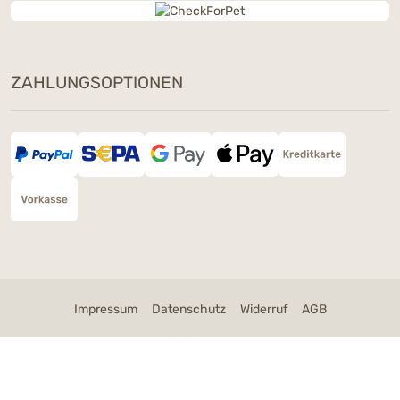
ZAHLUNGSOPTIONEN
Dieses Wochenende: Ein Snack
Deiner Wahl geschenkt
Bestelle am 8. & 9. August ab 90 € mit dem
Code
SNACKLOVE
und wähle im Warenkorb
Deinen Gratis-Snack – nur solange der Vorrat
reicht.
Code kopieren
Schließen
Impressum
Datenschutz
Widerruf
AGB
Cookie Einstellungen
* Alle Preise verstehen sich inklusive der Mehrwertsteuer, zuzüglich der