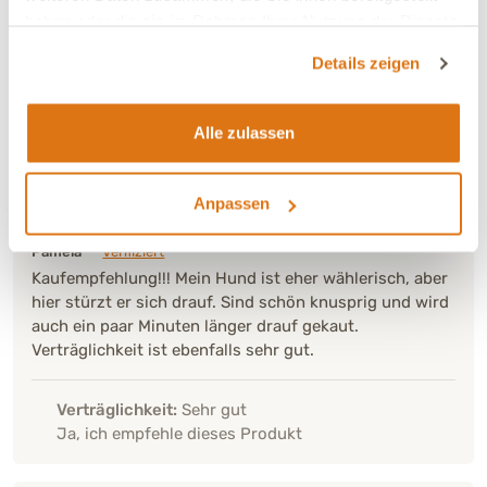
haben oder die sie im Rahmen Ihrer Nutzung der Dienste
Franziska
Verifiziert
gesammelt haben.
Lecker
Details zeigen
Verträglichkeit:
Sehr gut
Alle zulassen
Ja, ich empfehle dieses Produkt
Anpassen
11.04.2026
Pamela
Verifiziert
Kaufempfehlung!!! Mein Hund ist eher wählerisch, aber
hier stürzt er sich drauf. Sind schön knusprig und wird
auch ein paar Minuten länger drauf gekaut.
Verträglichkeit ist ebenfalls sehr gut.
Verträglichkeit:
Sehr gut
Ja, ich empfehle dieses Produkt