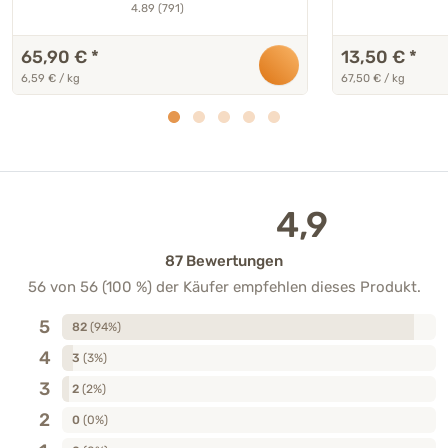
4.89 (791)
65,90 €
*
13,50 €
*
6,59 € / kg
67,50 € / kg
4,9
87 Bewertungen
56 von 56 (100 %) der Käufer empfehlen dieses Produkt.
5
82
(94%)
4
3
(3%)
3
2
(2%)
2
0
(0%)