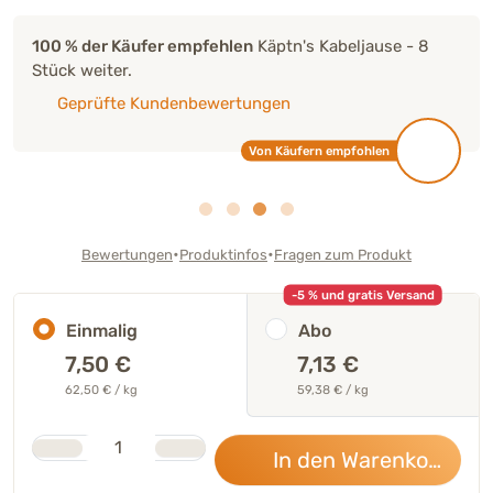
100 % der Käufer empfehlen
Käptn's Kabeljause - 8
Stück weiter.
Geprüfte Kundenbewertungen
Von Käufern empfohlen
•
•
Bewertungen
Produktinfos
Fragen zum Produkt
-5 % und gratis Versand
Einmalig
Abo
7,50
€
7,13 €
62,50 € / kg
59,38 € / kg
Stk.
Anzahl
In den Warenkorb
7,5