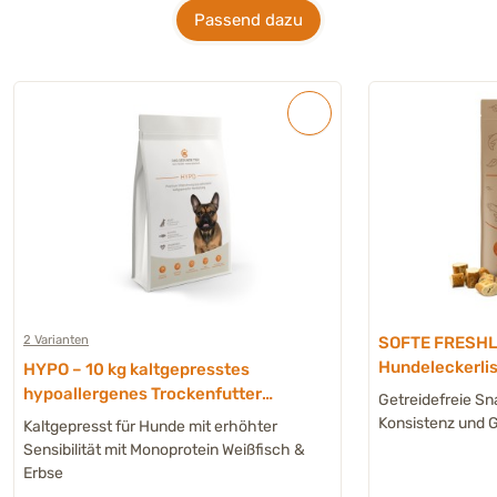
Passend dazu
2 Varianten
SOFTE FRESH
Hundeleckerlis
HYPO – 10 kg kaltgepresstes
Colostrum und 
hypoallergenes Trockenfutter
Getreidefreie Sn
Hund
Konsistenz und 
Kaltgepresst für Hunde mit erhöhter
Sensibilität mit Monoprotein Weißfisch &
Erbse