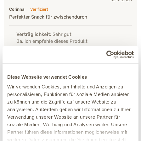
Corinna
Verifiziert
Perfekter Snack für zwischendurch
Verträglichkeit:
Sehr gut
Ja, ich empfehle dieses Produkt
29.06.2026
Friedrun
Verifiziert
Diese Webseite verwendet Cookies
Meine zwei Hunde bekommen von mir ein
Wir verwenden Cookies, um Inhalte und Anzeigen zu
Abschiedsleckerchen wenn ich arbeiten gehe. Diesen
personalisieren, Funktionen für soziale Medien anbieten
mögen die zwei gerne.
zu können und die Zugriffe auf unsere Website zu
analysieren. Außerdem geben wir Informationen zu Ihrer
Verträglichkeit:
Gut
Verwendung unserer Website an unsere Partner für
Ja, ich empfehle dieses Produkt
soziale Medien, Werbung und Analysen weiter. Unsere
Partner führen diese Informationen möglicherweise mit
weiteren Daten zusammen, die Sie ihnen bereitgestellt
06.06.2026