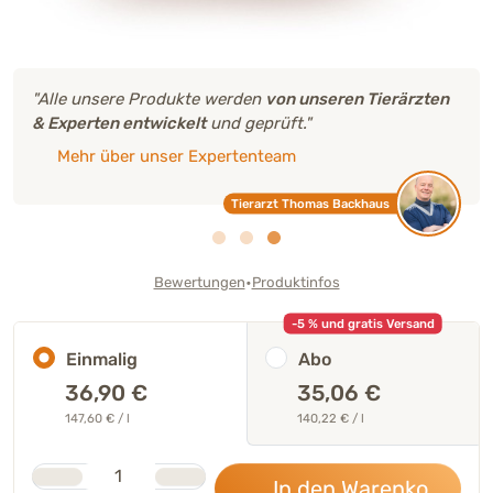
"Alle unsere Produkte werden
von unseren Tierärzten
& Experten entwickelt
und geprüft."
Mehr über unser Expertenteam
Tierarzt Thomas Backhaus
•
Bewertungen
Produktinfos
-5 % und gratis Versand
Einmalig
Abo
36,90
€
35,06 €
147,60 € / l
140,22 € / l
Stk.
Anzahl
In den Warenkorb
36,