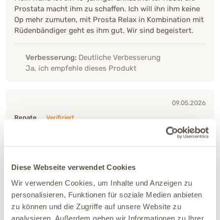
Prostata macht ihm zu schaffen. Ich will ihn ihm keine
Op mehr zumuten, mit Prosta Relax in Kombination mit
Rüdenbändiger geht es ihm gut. Wir sind begeistert.
Verbesserung:
Deutliche Verbesserung
Ja, ich empfehle dieses Produkt
09.05.2026
Renate
Verifiziert
Wie immer hilfreich
Verbesserung:
Deutliche Verbesserung
Diese Webseite verwendet Cookies
Ja, ich empfehle dieses Produkt
Wir verwenden Cookies, um Inhalte und Anzeigen zu
personalisieren, Funktionen für soziale Medien anbieten
26.04.2026
zu können und die Zugriffe auf unsere Website zu
Sabine
Verifiziert
analysieren. Außerdem geben wir Informationen zu Ihrer