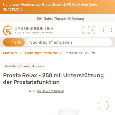
Direkt zu:
INHALT
HAUPTMENÜ
FOOTER
Nur dieses Wochenende: Gratis Snack ab 90 € mit dem Code
SNACKLOVE.
50+ Jahre Tierarzt-Erfahrung
Suche
MENÜ
Startseite
Ergänzungsfuttermittel
Prosta Relax - 250 ml
Verhalten / Unruhe, Hormone
Prosta Relax - 250 ml: Unterstützung
der Prostatafunktion
4,83
(41
Bewertungen
)