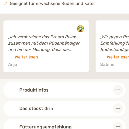
Geeignet für erwachsene Rüden und Kater
„Ich verabreiche das Prosta Relax
„Wir gegen Pro
zusammen mit dem Rüdenbändiger
Empfehlung f
und bin der Meinung, dass das
Rüdenbändiger
Hormonchaos unseres unkastrierten
Weiterlesen
Weiterlese
Hundes immer mehr ins
Anja
Sabine
Gleichgewicht kommt. “
Produktinfos
Das steckt drin
Fütterungsempfehlung