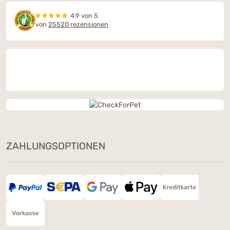
4.9 von 5
von
25520 rezensionen
ZAHLUNGSOPTIONEN
Dieses Wochenende: Ein Snack
Deiner Wahl geschenkt
Bestelle am 8. & 9. August ab 90 € mit dem
Code
SNACKLOVE
und wähle im Warenkorb
Deinen Gratis-Snack – nur solange der Vorrat
reicht.