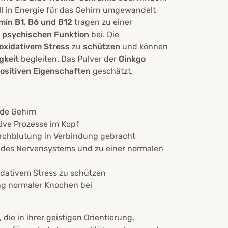
ell in Energie für das Gehirn umgewandelt
min B1, B6 und B12
tragen zu einer
n
psychischen Funktion
bei. Die
oxidativem Stress
zu
schützen
und können
igkeit
begleiten. Das Pulver der
Ginkgo
ositiven Eigenschaften
geschätzt.
nde Gehirn
tive Prozesse im Kopf
Durchblutung in Verbindung gebracht
 des Nervensystems und zu einer normalen
xidativem Stress zu schützen
ng normaler Knochen bei
die in ihrer geistigen Orientierung,