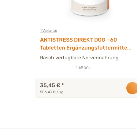
1 Variante
 -
ANTISTRESS DIREKT DOG - 60
Tabletten Ergänzungsfuttermittel
Hund
Rasch verfügbare Nervennahrung
4.69 (61)
35,45 €
*
506,43 € / kg