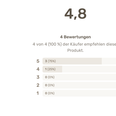
4,8
4 Bewertungen
4 von 4 (100 %) der Käufer empfehlen dies
Produkt.
5
3
(75%)
4
1
(25%)
3
0
(0%)
2
0
(0%)
1
0
(0%)