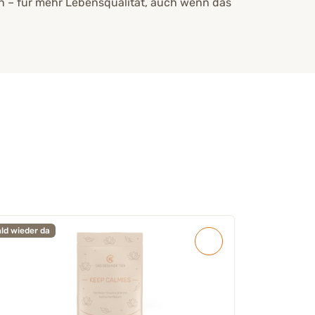
en – für mehr Lebensqualität, auch wenn das
ld wieder da