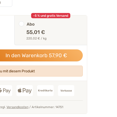
g
enalge plus B-
100 % der Käufer empfehlen
KO
ischen Begleitung
Geprüfte Kundenbewertun
-5 % und gratis Versand
Abo
55,01 €
220,02 € / kg
 Franziska Mette
In den Warenkorb
57,90
€
u mit diesem Produkt
zzgl.
Versandkosten
/
Artikelnummer: 14751