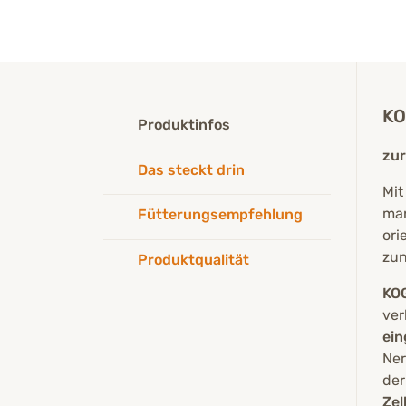
KO
Produktinfos
zur
Das steckt drin
Mi
man
Fütterungsempfehlung
ori
zun
Produktqualität
KOG
ver
ein
Ner
der
Zel