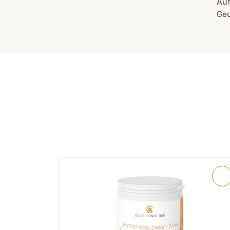
Auf
Ged