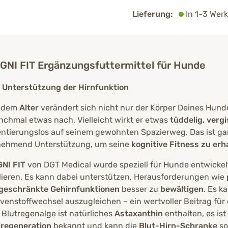
Lieferung:
In 1-3 Werk
GNI FIT Ergänzungsfuttermittel für Hunde
 Unterstützung der Hirnfunktion
t dem
Alter
verändert sich nicht nur der Körper Deines Hundes
chmal etwas nach. Vielleicht wirkt er etwas
tüddelig, verg
entierungslos auf seinem gewohnten Spazierweg. Das ist g
ehmend Unterstützung, um seine
kognitive Fitness zu erh
NI FIT
von DGT Medical wurde speziell für Hunde entwickelt
lieren. Es kann dabei unterstützen, Herausforderungen wie
geschränkte Gehirnfunktionen
besser zu
bewältigen
. Es k
venstoffwechsel auszugleichen – ein wertvoller Beitrag für
 Blutregenalge ist natürliches
Astaxanthin
enthalten, es ist
lregeneration
bekannt und kann die
Blut-Hirn-Schranke
so