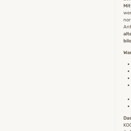
Mit
wer
no
Ant
alt
bil
War
Das
KOG