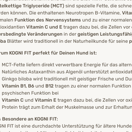
telkettige Triglyceride (MCT)
sind spezielle Fette, die schn
den können. Die enthaltenen Neurotropen B-Vitamine,
Vita
rmalen
Funktion des Nervensystems
und zu einer normale
ioxidantien
Vitamin C und E
tragen dazu bei, die Zellen vor
ersbedingte Veränderungen
in der
geistigen Leistungsfäh
oba
Blätter wird traditionell in der Naturheilkunde für seine
p
um KOGNI FIT perfekt für Deinen Hund ist:
MCT-Fette liefern direkt verwertbare Energie für das alter
Natürliches Astaxanthin aus Algenöl unterstützt antioxida
Ginkgo biloba wird traditionell mit geistiger Frische und 
Vitamin B1, B6
und
B12
tragen zu einer normalen Funktion
psychischen Funktion bei
Vitamin C
und
Vitamin E
tragen dazu bei, die Zellen vor o
Protein trägt zum Erhalt der Muskelmasse und zur Erhaltu
 Besondere an KOGNI FIT:
NI FIT ist eine durchdachte Unterstützung für ältere Hunde, 