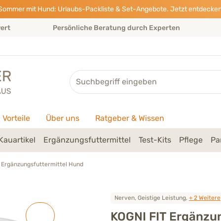
Sommer mit Hund: Urlaubs-Packliste & Set-Angebote. Jetzt entdecken
wert
Persönliche Beratung durch Experten
Suche
Vorteile
Über uns
Ratgeber & Wissen
Kauartikel
Ergänzungsfuttermittel
Test-Kits
Pflege
Pa
g Ergänzungsfuttermittel Hund
Nerven, Geistige Leistung,
+ 2 Weitere
KOGNI FIT Ergänzun