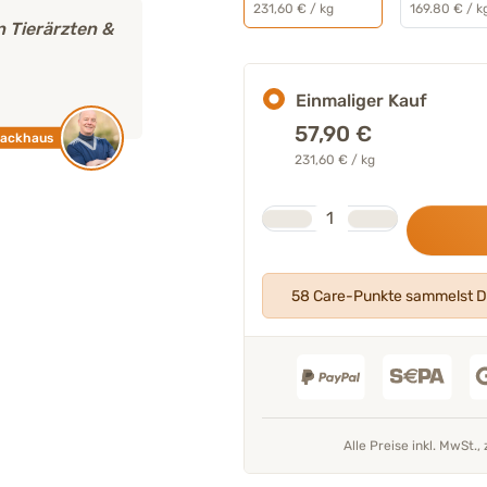
231,60 € / kg
169.80 € / k
 deutlichen
„Liefert Astaxanthin aus der Blutreg
Vitamine – zur ernährungsphysiolog
der Gehirnfunktion.“
Einmaliger Kauf
Mehr über unser Expertenteam
57,90
€
feedback
231,60 € / kg
Tierärztin
Stk.
Anzahl
58 Care-Punkte sammelst D
Alle Preise inkl. MwSt., 