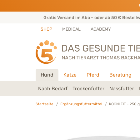
Direkt zu:
INHALT
HAUPTMENÜ
FOOTER
rtenteam
Gratis Versand im Abo – oder ab 50 € Bestell
SHOP
MEDICAL
ACADEMY
Hund
Katze
Pferd
Beratung
Nach Bedarf
Trockenfutter
Nassfutter
Startseite
Ergänzungsfuttermittel
KOGNI FIT - 250 