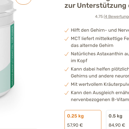
zur Unterstützung 
4,75
(4
Bewertung
Hilft den Gehirn- und Ner
MCT liefert mittelkettige F
das alternde Gehirn
Natürliches Astaxanthin au
im Kopf
Kann dabei helfen plötzl
Gehirns und andere neuro
Mit wertvollem Kräuterpulv
Kann den Ausgleich ernähr
nervenbezogenen B-Vitami
0.25 kg
0.5 kg
57,90 €
84,90 €