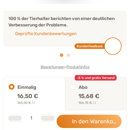
100 % der Tierhalter berichten von einer deutlichen
Verbesserung der Probleme.
Geprüfte Kundenbewertungen
Kundenfeedback
•
Bewertungen
Produktinfos
-5 % und gratis Versand
Einmalig
Abo
16,50
€
15,68 €
165,00 € / l
156,75 € / l
Stk.
Anzahl
In den Warenkorb
16,