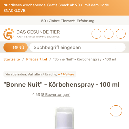
Direkt zu:
INHALT
HAUPTMENÜ
FOOTER
Nur dieses Wochenende: Gratis Snack ab 90 € mit dem Code
SNACKLOVE.
50+ Jahre Tierarzt-Erfahrung
Suche
MENÜ
Startseite
Pflegeartikel
"Bonne Nuit" - Körbchenspray - 100 ml
Wohlbefinden, Verhalten / Unruhe,
+ 1 Weitere
"Bonne Nuit" - Körbchenspray - 100 ml
4,63
(8
Bewertungen
)