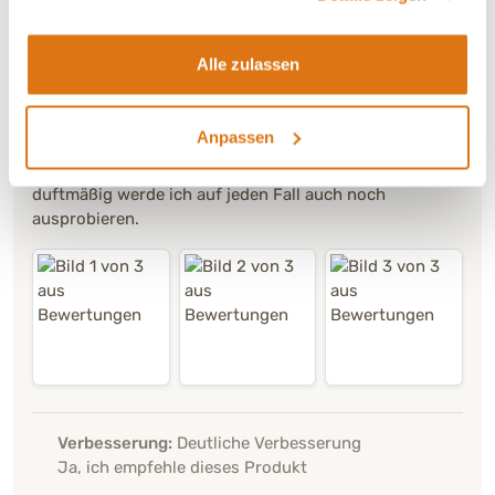
klasse ist das, dass solche Düfte meiner süßen Maus
helfen entspannter zu schlafen auch wenn ich nicht
Alle zulassen
direkt neben ihr schlafe! Vielen vielen Dank für dieses
super tolle Produkt! 🦮🥰👍 Ich kann es nur jedem
weiter empfehlen, vor allem Besitzern von Hunden die
Anpassen
zum Beispiel ähnlich traumatisiert sind oder
grundsätzlich unruhig schlafen. Das andere Spray
duftmäßig werde ich auf jeden Fall auch noch
ausprobieren.
Verbesserung:
Deutliche Verbesserung
Ja, ich empfehle dieses Produkt