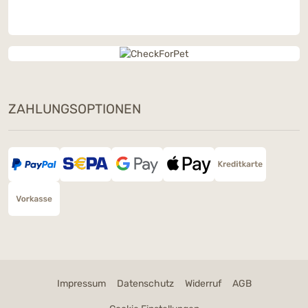
ZAHLUNGSOPTIONEN
Dieses Wochenende: Ein Snack
Deiner Wahl geschenkt
Bestelle am 8. & 9. August ab 90 € mit dem
Code
SNACKLOVE
und wähle im Warenkorb
Deinen Gratis-Snack – nur solange der Vorrat
Impressum
Datenschutz
Widerruf
AGB
reicht.