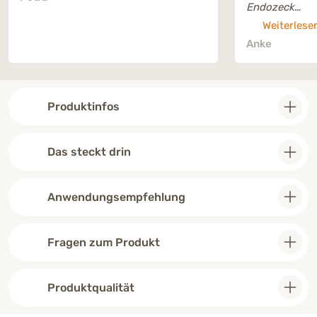
Endozeck
(Nahrungserg
Weiterlese
Zecken). Bish
Anke
verschont geb
wir in einer s
Gegend wohnen
das eine echte
Produktinfos
chemischen Pr
Das steckt drin
Anwendungsempfehlung
Fragen zum Produkt
Produktqualität