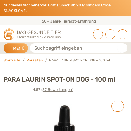
Direkt zu:
INHALT
HAUPTMENÜ
FOOTER
Nur dieses Wochenende: Gratis Snack ab 90 € mit dem Code
SNACKLOVE.
50+ Jahre Tierarzt-Erfahrung
Suche
MENÜ
Startseite
Parasiten
PARA LAURIN SPOT-ON DOG - 100 ml
PARA LAURIN SPOT-ON DOG - 100 ml
4,57
(37
Bewertungen
)