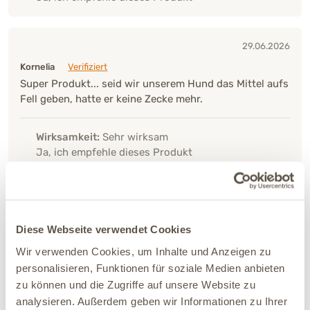
29.06.2026
Kornelia
Verifiziert
Super Produkt... seid wir unserem Hund das Mittel aufs
Fell geben, hatte er keine Zecke mehr.
Wirksamkeit:
Sehr wirksam
Ja, ich empfehle dieses Produkt
01.06.2026
Helga
Verifiziert
Diese Webseite verwendet Cookies
Ich habe dieses Spot-on in der Hoffnung gekauft,
Wir verwenden Cookies, um Inhalte und Anzeigen zu
meinen Hund zuverlässig vor Zecken zu schützen.
personalisieren, Funktionen für soziale Medien anbieten
Leider bin ich sehr enttäuscht von der Wirkung. Trotz
zu können und die Zugriffe auf unsere Website zu
regelmäßiger Anwendung laufen nach wie vor viele
Zecken auf meinem Hund herum, und ein wirklicher
analysieren. Außerdem geben wir Informationen zu Ihrer