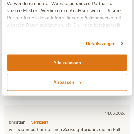
Abschreckungseffekt ist nicht erkennbar.
Verwendung unserer Website an unsere Partner für
soziale Medien, Werbung und Analysen weiter. Unsere
Partner führen diese Informationen möglicherweise mit
Wirksamkeit:
Nicht wirksam
weiteren Daten zusammen, die Sie ihnen bereitgestellt
haben oder die sie im Rahmen Ihrer Nutzung der Dienste
gesammelt haben.
01.06.2026
Details zeigen
Nicole
Verifiziert
Sehr gute Alternative zu Tabletten, die der Hund
einnehmen muss. Lässt sich einfach auf das Halsband
Alle zulassen
auftragen.
Anpassen
Wirksamkeit:
Sehr wirksam
Ja, ich empfehle dieses Produkt
14.05.2026
Christian
Verifiziert
wir haben bisher nur eine Zecke gefunden, die im Fell