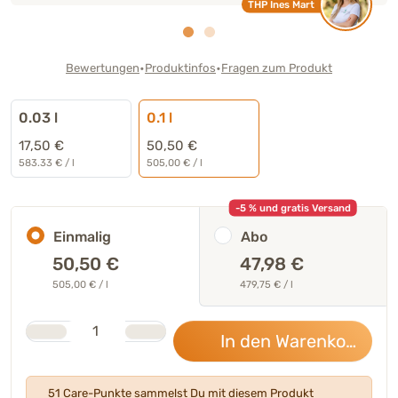
THP Ines Mart
•
•
Bewertungen
Produktinfos
Fragen zum Produkt
0.03 l
0.1 l
17,50 €
50,50 €
583.33 € / l
505,00 € / l
-5 % und gratis Versand
Einmalig
Abo
50,50
€
47,98 €
505,00 € / l
479,75 € / l
Stk.
Anzahl
In den Warenkorb
50,
51 Care-Punkte sammelst Du mit diesem Produkt