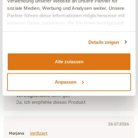
Verwendung unserer Website an unsere Partner für
26.07.2026
soziale Medien, Werbung und Analysen weiter. Unsere
Ingeborg
Verifiziert
Partner führen diese Informationen möglicherweise mit
Meine Tierschutzhündin mit Magenproblemen liebt
weiteren Daten zusammen, die Sie ihnen bereitgestellt
diese Leckerlis und ich habe ein gutes Gewissen, dass
haben oder die sie im Rahmen Ihrer Nutzung der Dienste
sie damit gesunde und hochwertige Produkte frisst
gesammelt haben.
Details zeigen
Alle zulassen
Anpassen
Verträglichkeit:
Sehr gut
Ja, ich empfehle dieses Produkt
26.07.2026
Marjana
Verifiziert