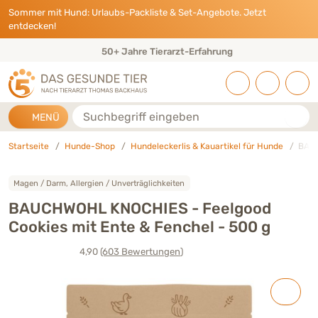
Direkt zu:
INHALT
HAUPTMENÜ
FOOTER
Sommer mit Hund: Urlaubs-Packliste & Set-Angebote. Jetzt
entdecken!
50+ Jahre Tierarzt-Erfahrung
Suche
MENÜ
Startseite
Hunde-Shop
Hundeleckerlis & Kauartikel für Hunde
BAUC
Magen / Darm, Allergien / Unverträglichkeiten
BAUCHWOHL KNOCHIES - Feelgood
Cookies mit Ente & Fenchel - 500 g
4,90
(603
Bewertungen
)