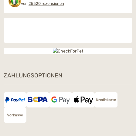
von
25520 rezensionen
ZAHLUNGSOPTIONEN
Dieses Wochenende: Ein Snack
Deiner Wahl geschenkt
Bestelle am 8. & 9. August ab 90 € mit dem
Code
SNACKLOVE
und wähle im Warenkorb
Deinen Gratis-Snack – nur solange der Vorrat
reicht.
Code kopieren