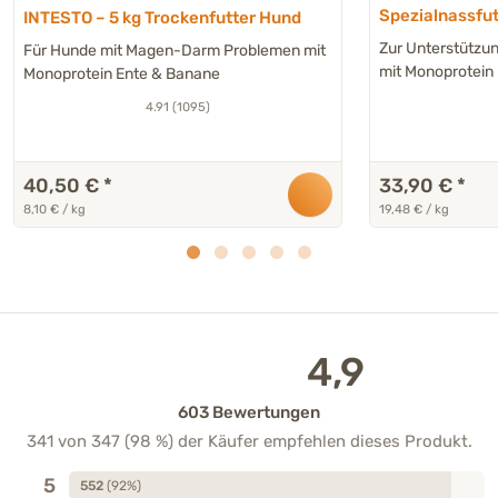
Spezialnassfut
INTESTO – 5 kg Trockenfutter Hund
erhöhter Mage
Zur Unterstützu
Für Hunde mit Magen-Darm Problemen mit
- 6 x 290 g
mit Monoprotein
Monoprotein Ente & Banane
4.91 (1095)
40,50 €
*
33,90 €
*
8,10 € / kg
19,48 € / kg
4,9
603 Bewertungen
341 von 347 (98 %) der Käufer empfehlen dieses Produkt.
5
552
(92%)