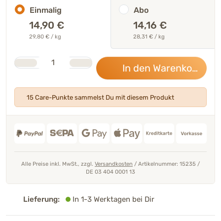
Einmalig
Abo
14,90
€
14,16 €
29,80 € / kg
28,31 € / kg
Stk.
Anzahl
In den Warenkorb
14,
15 Care-Punkte sammelst Du mit diesem Produkt
Alle Preise inkl. MwSt., zzgl.
Versandkosten
/
Artikelnummer: 15235
/
DE 03 404 0001 13
Lieferung:
In 1-3 Werktagen bei Dir