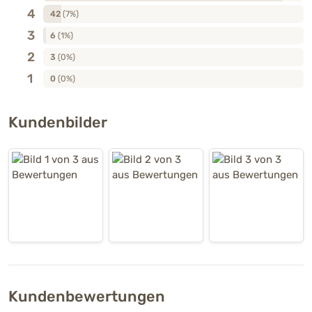
4
42
(7%)
3
6
(1%)
2
3
(0%)
1
0
(0%)
Kundenbilder
Kundenbewertungen