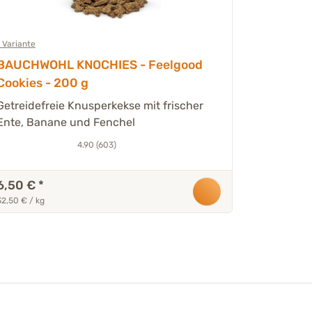
1 Variante
DOGLICI
BAUCHWOHL KNOCHIES - Feelgood
Spezialn
Cookies - 200 g
erhöhte
Zur Unter
- 6 x 29
Verdauun
Getreidefreie Knusperkekse mit frischer
Huhn & F
Ente, Banane und Fenchel
4.90 (603)
6,50 €
*
33,90 €
32,50 € / kg
19,48 € / kg