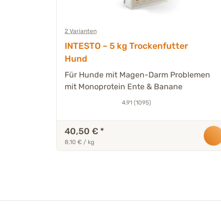
2 Varianten
mit
INTESTO – 5 kg Trockenfutter
lität
Hund
tein
Für Hunde mit Magen-Darm Problemen
mit Monoprotein Ente & Banane
4.91 (1095)
40,50 €
*
8,10 € / kg