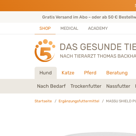
Direkt zu:
INHALT
HAUPTMENÜ
FOOTER
rtenteam
Gratis Versand im Abo – oder ab 50 € Bestell
SHOP
MEDICAL
ACADEMY
Hund
Katze
Pferd
Beratung
Nach Bedarf
Trockenfutter
Nassfutter
Startseite
Ergänzungsfuttermittel
MASSU SHIELD PU