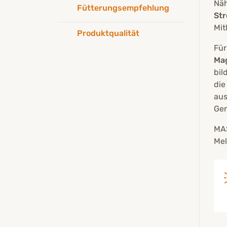
Näh
Fütterungsempfehlung
Str
Mit
Produktqualität
Für
Ma
bil
die
aus
Ger
MAS
Mel