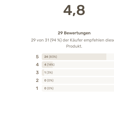
4,8
29 Bewertungen
29 von 31 (94 %) der Käufer empfehlen dies
Produkt.
5
24
(83%)
4
4
(14%)
3
1
(3%)
2
0
(0%)
1
0
(0%)