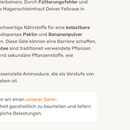
ierbeiners. Durch
Fütterungsfehler
und
e Magenschleimhaut Deiner Fellnase in
chwertige Nährstoffe für eine
belastbare
chdisperses
Pektin
und
Bananenpulver
n. Diese Gele können eine Barriere schaffen,
ntee
sind traditionell verwendete Pflanzen
 und sekundäre Pflanzenstoffe, wie
 essenzielle Aminosäure, die als Vorstufe von
stem ist.
en wir einen
unserer Darm-
eit ganzheitlich zu beurteilen und liefern
gliche Belastungen.