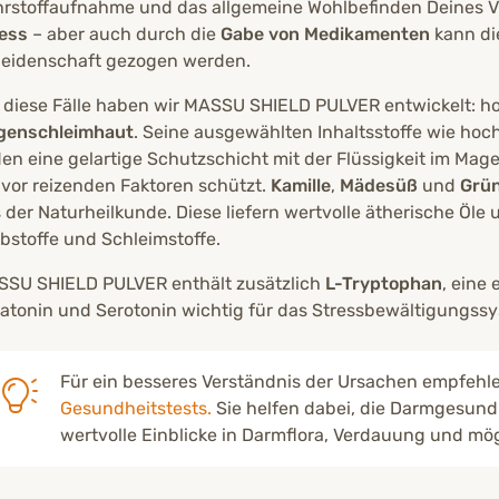
rstoffaufnahme und das allgemeine Wohlbefinden Deines V
ess
– aber auch durch die
Gabe von Medikamenten
kann di
leidenschaft gezogen werden.
 diese Fälle haben wir MASSU SHIELD PULVER entwickelt: ho
genschleimhaut
. Seine ausgewählten Inhaltsstoffe wie ho
den eine gelartige Schutzschicht mit der Flüssigkeit im Mage
 vor reizenden Faktoren schützt.
Kamille
,
Mädesüß
und
Grü
 der Naturheilkunde. Diese liefern wertvolle ätherische Öle
bstoffe und Schleimstoffe.
SU SHIELD PULVER enthält zusätzlich
L-Tryptophan
, eine
atonin und Serotonin wichtig für das Stressbewältigungssy
Für ein besseres Verständnis der Ursachen empfehl
Gesundheitstests.
Sie helfen dabei, die Darmgesundh
wertvolle Einblicke in Darmflora, Verdauung und mö