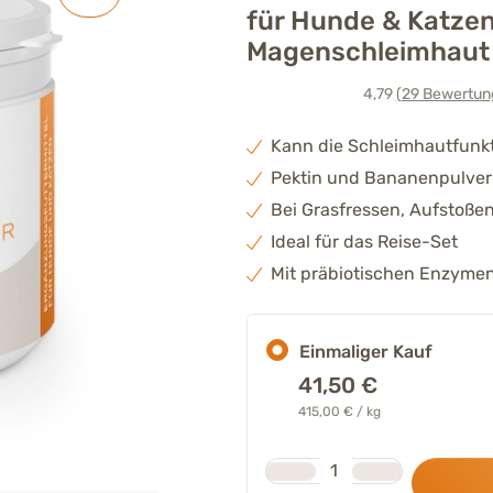
für Hunde & Katzen
Magenschleimhaut 
4,79
(29
Bewertun
Kann die Schleimhautfunk
Pektin und Bananenpulver 
Bei Grasfressen, Aufstoße
Ideal für das Reise-Set
Mit präbiotischen Enzymen
Einmaliger Kauf
41,50
€
415,00 € / kg
Stk.
Anzahl