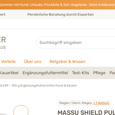
Sommer mit Hund: Urlaubs-Packliste & Set-Angebote. Jetzt entdecken
wert
Persönliche Beratung durch Experten
Suche
Vorteile
Über uns
Ratgeber & Wissen
Kauartikel
Ergänzungsfuttermittel
Test-Kits
Pflege
Pa
LVER - 100 g Ergänzungsfuttermittel Hund & Katzen
Magen / Darm, Magen,
+ 1 Weitere
MASSU SHIELD PUL