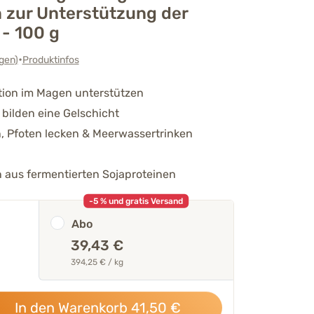
 zur Unterstützung der
- 100 g
•
gen
)
Produktinfos
tion im Magen unterstützen
bilden eine Gelschicht
n, Pfoten lecken & Meerwassertrinken
 aus fermentierten Sojaproteinen
-5 % und gratis Versand
Abo
39,43 €
394,25 € / kg
In den Warenkorb
41,50
€