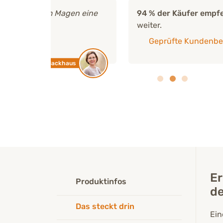
en eine
94 % der Käufer empfehlen
MASSU SHIEL
weiter.
Geprüfte Kundenbewertungen
us
Von Käufern e
Er
Produktinfos
d
Das steckt drin
Ein