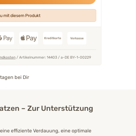
seren Tierärzten &
„Enthält Pektin und Bananenpu
schützende Gelschicht ausbild
u mit diesem Produkt
Mehr über unser Expertent
Thomas Backhaus
GF & Produktentwi
ndkosten
/
Artikelnummer: 14403
/
a-DE BY-1-00229
tagen bei Dir
atzen – Zur Unterstützung
eine effiziente Verdauung, eine optimale