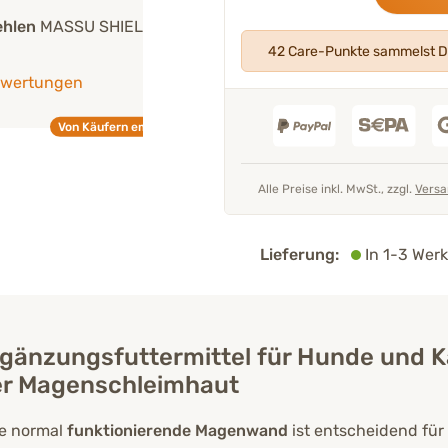
D PULVER
"Alle unsere Produkte werden
von un
Experten entwickelt
und geprüft."
42 Care-Punkte sammelst D
Mehr über unser Expertenteam
mpfohlen
Tierarzt 
Alle Preise inkl. MwSt., zzgl.
Versa
Lieferung:
In 1-3 Werk
gänzungsfuttermittel für Hunde und K
er Magenschleimhaut
e normal
funktionierende Magenwand
ist entscheidend für 