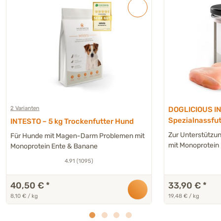
2 Varianten
DOGLICIOUS I
Spezialnassfut
INTESTO – 5 kg Trockenfutter Hund
erhöhter Mage
Zur Unterstützu
Für Hunde mit Magen-Darm Problemen mit
- 6 x 290 g
mit Monoprotein
Monoprotein Ente & Banane
4.91 (1095)
40,50 €
*
33,90 €
*
8,10 € / kg
19,48 € / kg