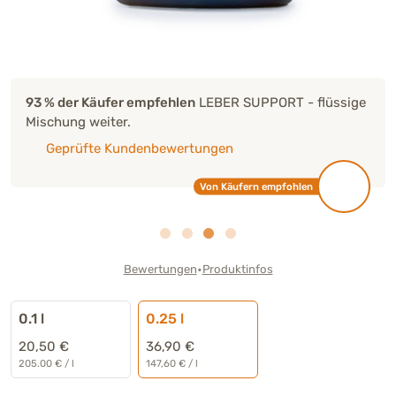
93 % der Käufer empfehlen
LEBER SUPPORT - flüssige
Mischung weiter.
Geprüfte Kundenbewertungen
Von Käufern empfohlen
•
Bewertungen
Produktinfos
0.1 l
0.25 l
20,50 €
36,90 €
205.00 € / l
147,60 € / l