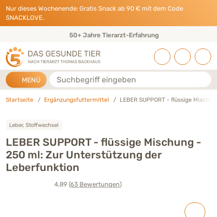
Direkt zu:
INHALT
HAUPTMENÜ
FOOTER
Nur dieses Wochenende: Gratis Snack ab 90 € mit dem Code
SNACKLOVE.
0+ Jahre Tierarzt-Erfahrung
Eigen
Suche
MENÜ
Startseite
Ergänzungsfuttermittel
LEBER SUPPORT - flüssige Mischun
Leber, Stoffwechsel
LEBER SUPPORT - flüssige Mischung -
250 ml: Zur Unterstützung der
Leberfunktion
4,89
(63
Bewertungen
)