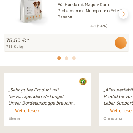
Für Hunde mit Magen-Darm
Problemen mit Monoprotein Ente &
Banane
4.91 (1095)
75,50 €
*
7,55 € / kg
„Sehr gutes Produkt mit
„Alles perfekt
hervorragenden Wirkung!!!
Produkte! Vor
Unser Bordeauxdogge braucht
Leber Support
zwischendurch Unterstützung für
Weiterlesen
Weiterlese
seine Verdauung. Leber Support
Elena
Christina
unterstützt und zeigt gute und
schonende (kein Medikament)