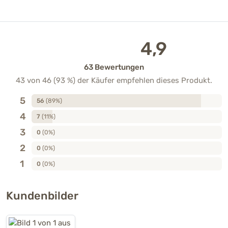
4,9
63 Bewertungen
43 von 46 (93 %) der Käufer empfehlen dieses Produkt.
5
56
(89%)
4
7
(11%)
3
0
(0%)
2
0
(0%)
1
0
(0%)
Kundenbilder