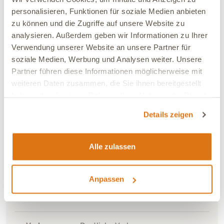
21.04.2026
personalisieren, Funktionen für soziale Medien anbieten
Marion
Verifiziert
zu können und die Zugriffe auf unsere Website zu
Akzeptanz ist sehr gut, wird unters Futter gemischt.
analysieren. Außerdem geben wir Informationen zu Ihrer
Gekauft auf Grund einer Empfehlung nach DGT-
Verwendung unserer Website an unsere Partner für
Vitalblutanalyse. Ergebnis durch
soziale Medien, Werbung und Analysen weiter. Unsere
Nachfolgeuntersuchung steht noch aus. Insgesamt
Partner führen diese Informationen möglicherweise mit
sehr guter Allgemeinzustand vom Hund vorhanden.
weiteren Daten zusammen, die Sie ihnen bereitgestellt
haben oder die sie im Rahmen Ihrer Nutzung der Dienste
Verbesserung:
Leichte Verbesserung
gesammelt haben.
Ja, ich empfehle dieses Produkt
Details zeigen
Alle zulassen
29.03.2026
Jessica
Verifiziert
Benutze es seit Längerem für meine Katze. Akzeptanz
Anpassen
ist super und die Leberwerte haben sich deutlich
verbessert.