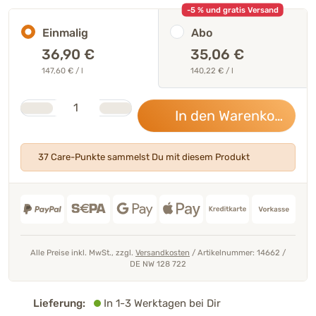
-5 % und gratis Versand
Einmalig
Abo
36,90
€
35,06 €
147,60 € / l
140,22 € / l
Stk.
Anzahl
In den Warenkorb
36,
37 Care-Punkte sammelst Du mit diesem Produkt
Alle Preise inkl. MwSt., zzgl.
Versandkosten
/
Artikelnummer: 14662
/
DE NW 128 722
Lieferung:
In 1-3 Werktagen bei Dir