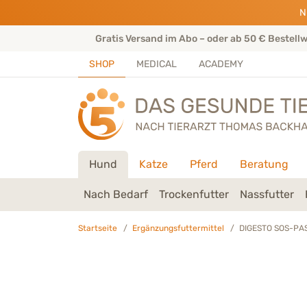
Direkt zu:
INHALT
HAUPTMENÜ
FOOTER
N
rtenteam
Gratis Versand im Abo – oder ab 50 € Bestell
SHOP
MEDICAL
ACADEMY
Hund
Katze
Pferd
Beratung
Nach Bedarf
Trockenfutter
Nassfutter
Startseite
Ergänzungsfuttermittel
DIGESTO SOS-PAST