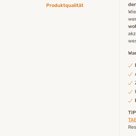
den
Produktqualität
Wie
wer
wo
akz
wes
War
TIP
TA
Res