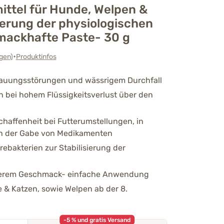
ttel für Hunde, Welpen &
ierung der physiologischen
mackhafte Paste- 30 g
•
gen
)
Produktinfos
rdauungsstörungen und wässrigem Durchfall
n bei hohem Flüssigkeitsverlust über den
haffenheit bei Futterumstellungen, in
ch der Gabe von Medikamenten
rebakterien zur Stabilisierung der
kerem Geschmack- einfache Anwendung
& Katzen, sowie Welpen ab der 8.
-5 % und gratis Versand