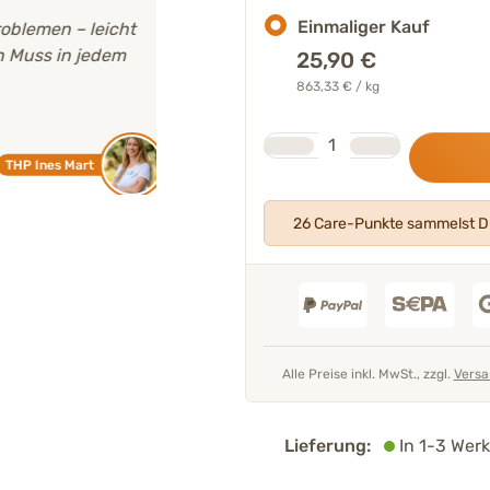
Einmaliger Kauf
men – leicht
"Alle unsere Produkte werden
von un
s in jedem
Experten entwickelt
und geprüft."
25,90
€
863,33 € / kg
Mehr über unser Expertenteam
Stk.
Tierarzt 
Anzahl
nes Mart
26 Care-Punkte sammelst Du
Alle Preise inkl. MwSt., zzgl.
Versa
Lieferung:
In 1-3 Werk