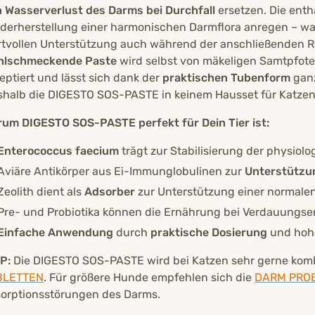
 Wasserverlust des Darms bei Durchfall
ersetzen. Die ent
derherstellung einer harmonischen Darmflora anregen – w
tvollen Unterstützung auch während der anschließenden R
hlschmeckende Paste
wird selbst von mäkeligen Samtpfote
eptiert und lässt sich dank der
praktischen Tubenform
ganz
halb die DIGESTO SOS-PASTE in keinem Hausset für Katzen, 
um DIGESTO SOS-PASTE perfekt für Dein Tier ist:
Enterococcus faecium
trägt zur Stabilisierung der physiol
Aviäre Antikörper aus Ei-Immunglobulinen zur
Unterstützu
Zeolith dient als
Adsorber
zur Unterstützung einer normale
Pre- und Probiotika können die Ernährung bei Verdauungsem
Einfache Anwendung
durch
praktische Dosierung
und hohe
P:
Die DIGESTO SOS-PASTE wird bei Katzen sehr gerne komb
BLETTEN
. Für größere Hunde empfehlen sich die
DARM PROB
orptionsstörungen des Darms.