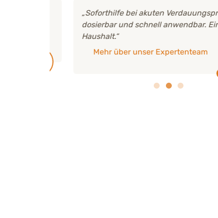
chen
„Soforthilfe bei akuten Verdauungsproble
dosierbar und schnell anwendbar. Ein Mus
Haushalt.“
Mehr über unser Expertenteam
ck
THP I