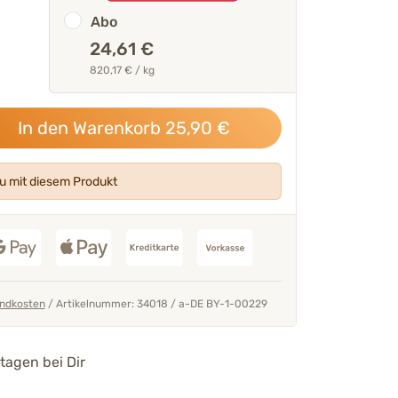
Abo
seren Tierärzten &
91 % der Tierhalter berichten 
Verbesserung der Probleme.
24,61 €
820,17 € / kg
Geprüfte Kundenbewertun
Thomas Backhaus
In den Warenkorb
25,90
€
 mit diesem Produkt
ndkosten
/
Artikelnummer: 34018
/
a-DE BY-1-00229
tagen bei Dir