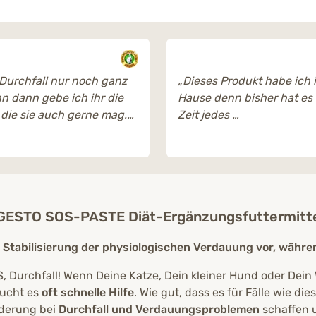
 Durchfall nur noch ganz
„Dieses Produkt habe ich
n dann gebe ich ihr die
Hause denn bisher hat es 
 die sie auch gerne mag.
Zeit jedes
ll ist schnell vorbei und
Mal geholfen.Danke.“
e mir keine Gedanken
mmer gerne eine Tube im
GESTO SOS-PASTE Diät-Ergänzungsfuttermittel
n “
 Stabilisierung der physiologischen Verdauung vor, wäh
, Durchfall! Wenn Deine Katze, Dein kleiner Hund oder Dein
ucht es
oft schnelle Hilfe
. Wie gut, dass es für Fälle wie die
derung bei
Durchfall und Verdauungsproblemen
schaffen 