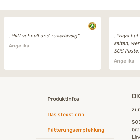
„Hilft schnell und zuverlässig“
„Freya hat
selten, wen
Angelika
SOS Paste,
Der Durchfa
Angelika
ich brauch
machen.
Ich habe i
Vorrat.
DI
Dankeschö
Produktinfos
zur
Das steckt drin
SOS
bra
Fütterungsempfehlung
Lin