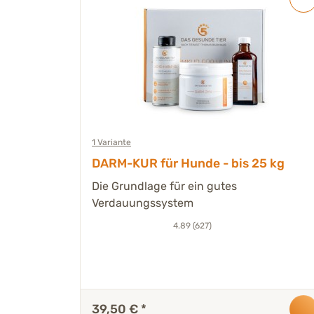
1 Variante
utter
DARM-KUR für Hunde - bis 25 kg
Die Grundlage für ein gutes
Verdauungssystem
rm
 &
4.89 (627)
39,50 €
*