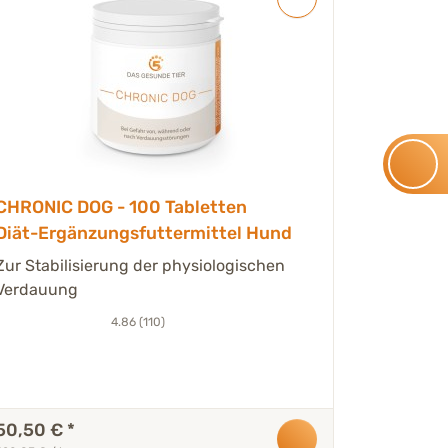
CHRONIC DOG - 100 Tabletten
DOGLICI
Diät-Ergänzungsfuttermittel Hund
Spezialn
erhöhte
Zur Stabilisierung der physiologischen
Zur Unter
- 6 x 29
Verdauung
Verdauun
Huhn & F
4.86 (110)
50,50 €
*
33,90 €