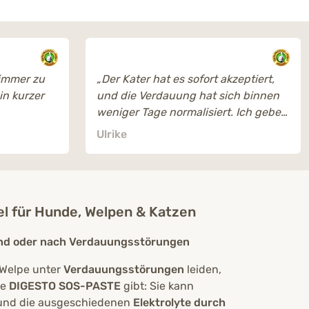
 immer zu
„Der Kater hat es sofort akzeptiert,
in kurzer
und die Verdauung hat sich binnen
weniger Tage normalisiert. Ich gebe
die Packung noch zu Ende. Ganz
Ulrike
klare Empfehlung.“
 für Hunde, Welpen & Katzen
rend oder nach Verdauungsstörungen
 Welpe unter
Verdauungsstörungen
leiden,
se
DIGESTO SOS-PASTE
gibt: Sie kann
und die ausgeschiedenen
Elektrolyte durch