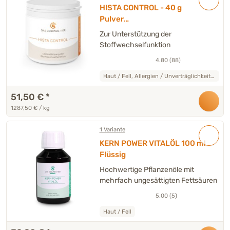
HISTA CONTROL - 40 g
Pulver
Ergänzungsfuttermittel für
Zur Unterstützung der
Hunde & Katzen
Stoffwechselfunktion
4.80 (88)
Haut / Fell, Allergien / Unverträglichkeiten
51,50 €
*
1287,50 € / kg
1 Variante
KERN POWER VITALÖL 100 ml
Flüssig
Hochwertige Pflanzenöle mit
mehrfach ungesättigten Fettsäuren
5.00 (5)
Haut / Fell