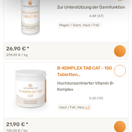
Zur Unterstützung der Darmfunktion
4.89 (47)
Magen / Darm, Haut / Fell
26,90 €
*
298,89 € / kg
B-KOMPLEX TAB CAT - 150
Tabletten
Ergänzungsfuttermittel
Hochkonzentrierter Vitamin B-
Katze
Komplex
5.00 (10)
Haut / Fell, Herz,
+ 1
21,90 €
*
730,00 € / kg