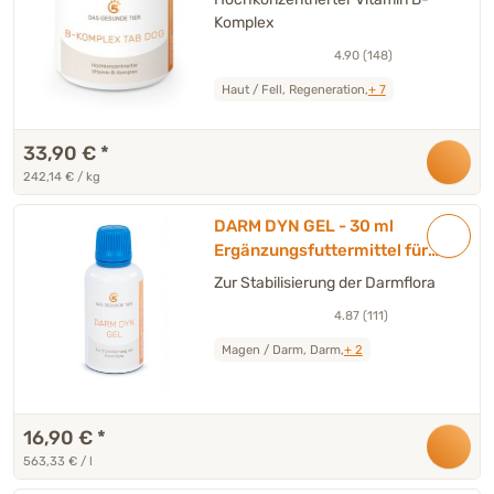
Hund
Komplex
4.90 (148)
Haut / Fell, Regeneration,
+ 7
33,90 €
*
242,14 € / kg
DARM DYN GEL - 30 ml
Ergänzungsfuttermittel für
Hunde & Katzen
Zur Stabilisierung der Darmflora
4.87 (111)
Magen / Darm, Darm,
+ 2
16,90 €
*
563,33 € / l