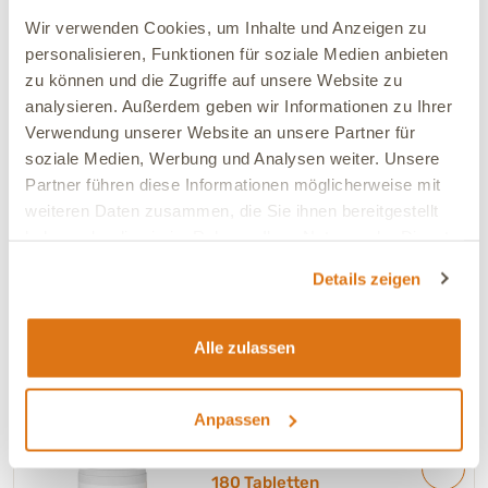
4.84 (151)
Wir verwenden Cookies, um Inhalte und Anzeigen zu
personalisieren, Funktionen für soziale Medien anbieten
Magen, Magen / Darm,
+ 4
zu können und die Zugriffe auf unsere Website zu
30,90 €
*
analysieren. Außerdem geben wir Informationen zu Ihrer
61,80 € / l
Verwendung unserer Website an unsere Partner für
soziale Medien, Werbung und Analysen weiter. Unsere
1 Variante
Partner führen diese Informationen möglicherweise mit
NACHTKERZENÖL
weiteren Daten zusammen, die Sie ihnen bereitgestellt
kaltgepresst - 100 ml
haben oder die sie im Rahmen Ihrer Nutzung der Dienste
Zur Unterstützung der Haut- und
gesammelt haben.
Fellfunktion
Details zeigen
4.81 (68)
Haut / Fell, Allergien / Unverträglichkeiten,
+ 1
Alle zulassen
19,70 €
*
197,00 € / l
Anpassen
KRÄUTERHEFE TABLETTEN -
180 Tabletten