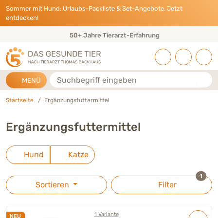
Direkt zu:
INHALT
HAUPTMENÜ
FOOTER
Sommer mit Hund: Urlaubs-Packliste & Set-Angebote. Jetzt
entdecken!
50+ Jahre Tierarzt-Erfahrung
Suche
MENÜ
Startseite
Ergänzungsfuttermittel
Ergänzungsfuttermittel
Hund
Katze
ausge
1
Sortieren
Filter
1 Variante
NEU