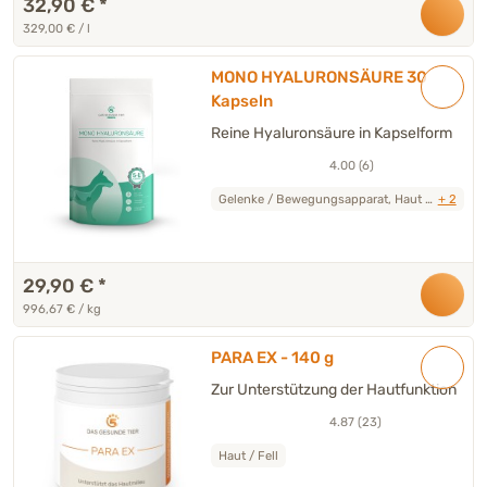
32,90 €
*
329,00 € / l
MONO HYALURONSÄURE 30
Kapseln
Reine Hyaluronsäure in Kapselform
4.00 (6)
Gelenke / Bewegungsapparat, Haut / Fell,
+ 2
29,90 €
*
996,67 € / kg
PARA EX - 140 g
Zur Unterstützung der Hautfunktion
4.87 (23)
Haut / Fell