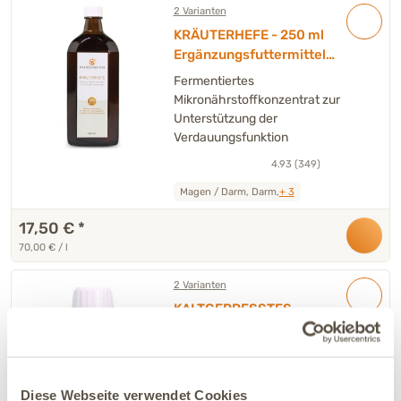
2 Varianten
KRÄUTERHEFE - 250 ml
Ergänzungsfuttermittel
Hund & Katze
Fermentiertes
Mikronährstoffkonzentrat zur
Unterstützung der
Verdauungsfunktion
4.93 (349)
Magen / Darm, Darm,
+ 3
17,50 €
*
70,00 € / l
2 Varianten
KALTGEPRESSTES
TRAUBENKERNÖL - 500 ml
Hochwertige Fettsäuren zur
Unterstützung von Stoffwechsel-
und Hautfunktion
Diese Webseite verwendet Cookies