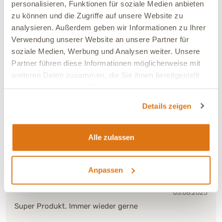
personalisieren, Funktionen für soziale Medien anbieten
weniger Zecken bis heute.
zu können und die Zugriffe auf unsere Website zu
analysieren. Außerdem geben wir Informationen zu Ihrer
Verbesserung:
Deutliche Verbesserung
Verwendung unserer Website an unsere Partner für
Ja, ich empfehle dieses Produkt
soziale Medien, Werbung und Analysen weiter. Unsere
Partner führen diese Informationen möglicherweise mit
weiteren Daten zusammen, die Sie ihnen bereitgestellt
27.03.2026
haben oder die sie im Rahmen Ihrer Nutzung der Dienste
Kathleen
Verifiziert
gesammelt haben.
Details zeigen
Hilft unserem Hund in der Anfangszeckenzeit sehr gut.
In der Hochsaison Para Ex Spot-on dazu.
Alle zulassen
Verbesserung:
Deutliche Verbesserung
Ja, ich empfehle dieses Produkt
Anpassen
03.08.2025
Super Produkt. Immer wieder gerne