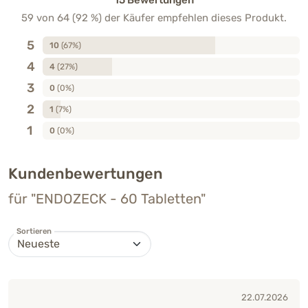
59 von 64 (92 %) der Käufer empfehlen dieses Produkt.
5
10
(67%)
4
4
(27%)
3
0
(0%)
2
1
(7%)
1
0
(0%)
Kundenbewertungen
für "ENDOZECK - 60 Tabletten"
Sortieren
22.07.2026