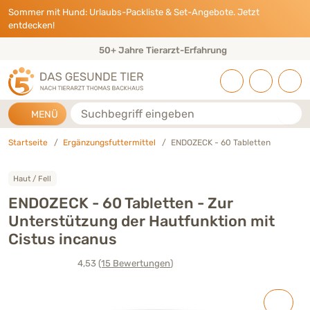
Direkt zu:
INHALT
HAUPTMENÜ
FOOTER
Sommer mit Hund: Urlaubs-Packliste & Set-Angebote. Jetzt
entdecken!
50+ Jahre Tierarzt-Erfahrung
Suche
MENÜ
Startseite
Ergänzungsfuttermittel
ENDOZECK - 60 Tabletten
Haut / Fell
ENDOZECK - 60 Tabletten - Zur
Unterstützung der Hautfunktion mit
Cistus incanus
4,53
(15
Bewertungen
)