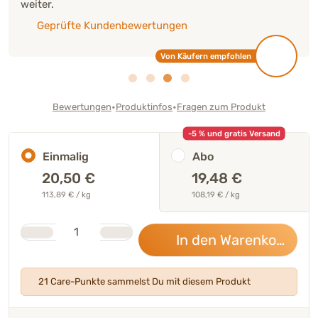
weiter.
Geprüfte Kundenbewertungen
Von Käufern empfohlen
•
•
Bewertungen
Produktinfos
Fragen zum Produkt
-5 % und gratis Versand
Einmalig
Abo
20,50
€
19,48 €
113,89 € / kg
108,19 € / kg
Stk.
Anzahl
In den Warenkorb
20,
21 Care-Punkte sammelst Du mit diesem Produkt