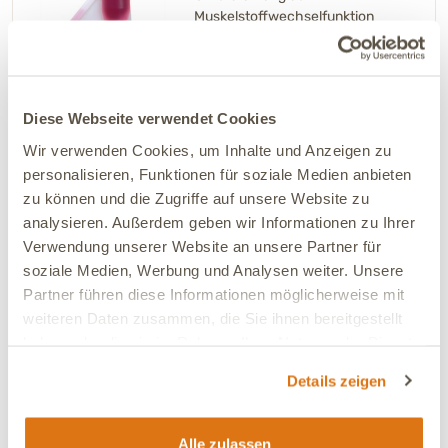
Muskelstoffwechselfunktion
4.93 (57)
Muskeln, Gelenke / Bewegungsapparat,
+ 2
Diese Webseite verwendet Cookies
Wir verwenden Cookies, um Inhalte und Anzeigen zu
34,90 €
*
personalisieren, Funktionen für soziale Medien anbieten
139,60 € / l
zu können und die Zugriffe auf unsere Website zu
analysieren. Außerdem geben wir Informationen zu Ihrer
GELENK ÖL Flüssig - 250 ml
Verwendung unserer Website an unsere Partner für
Zur Unterstützung des
soziale Medien, Werbung und Analysen weiter. Unsere
Gelenkstoffwechsels bei
Partner führen diese Informationen möglicherweise mit
Osteoarthritis
weiteren Daten zusammen, die Sie ihnen bereitgestellt
4.70 (27)
haben oder die sie im Rahmen Ihrer Nutzung der Dienste
Gelenke / Bewegungsapparat
gesammelt haben.
Details zeigen
24,90 €
*
99,60 € / l
Alle zulassen