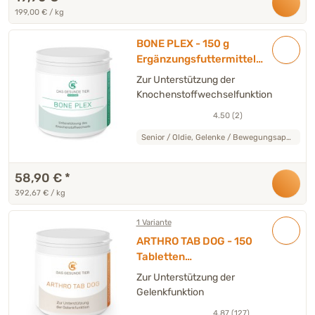
199,00 € / kg
BONE PLEX - 150 g
Ergänzungsfuttermittel
Hund
Zur Unterstützung der
Knochenstoffwechselfunktion
4.50 (2)
Senior / Oldie, Gelenke / Bewegungsapparat
58,90 €
*
392,67 € / kg
1 Variante
ARTHRO TAB DOG - 150
Tabletten
Ergänzungsfuttermittel
Zur Unterstützung der
Hund
Gelenkfunktion
4.87 (127)