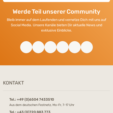
Werde Teil unserer Community
Bleib immer auf dem Laufenden und vernetze Dich mit uns auf
Social Media. Unsere Kanäle bieten Dir aktuelle News und
exklusive Einblicke.
KONTAKT
Tel.:
+49 (0)6504 7433510
Aus dem deutschen Festnetz, Mo-Fr, 7-17 Uhr
Tel.:
+43 (0)720 883 773