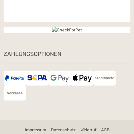
ZAHLUNGSOPTIONEN
Dieses Wochenende: Ein Snack
Deiner Wahl geschenkt
Bestelle am 8. & 9. August ab 90 € mit dem
Code
SNACKLOVE
und wähle im Warenkorb
Deinen Gratis-Snack – nur solange der Vorrat
Impressum
Datenschutz
Widerruf
AGB
reicht.