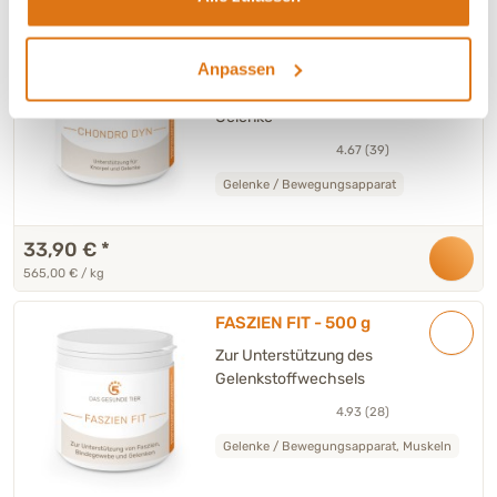
CHONDRO DYN - 60 g
Ergänzungsfuttermittel
Anpassen
Hund & Katze
Zur Unterstützung für Knorpel und
Gelenke
4.67 (39)
Gelenke / Bewegungsapparat
33,90 €
*
565,00 € / kg
FASZIEN FIT - 500 g
Zur Unterstützung des
Gelenkstoffwechsels
4.93 (28)
Gelenke / Bewegungsapparat, Muskeln