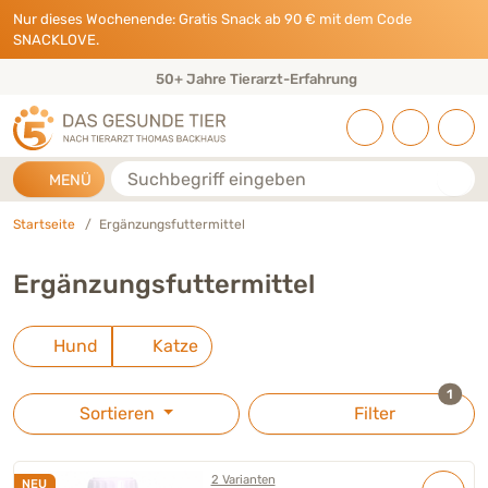
Direkt zu:
INHALT
HAUPTMENÜ
FOOTER
Nur dieses Wochenende: Gratis Snack ab 90 € mit dem Code
SNACKLOVE.
50+ Jahre Tierarzt-Erfahrung
Suche
MENÜ
Startseite
Ergänzungsfuttermittel
Ergänzungsfuttermittel
Hund
Katze
ausge
1
Sortieren
Filter
2 Varianten
NEU