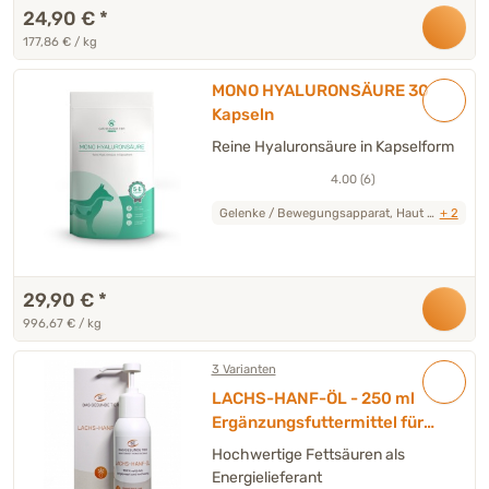
24,90 €
*
177,86 € / kg
MONO HYALURONSÄURE 30
Kapseln
Reine Hyaluronsäure in Kapselform
4.00 (6)
Gelenke / Bewegungsapparat, Haut / Fell,
+ 2
29,90 €
*
996,67 € / kg
3 Varianten
LACHS-HANF-ÖL - 250 ml
Ergänzungsfuttermittel für
Hunde & Katzen
Hochwertige Fettsäuren als
Energielieferant