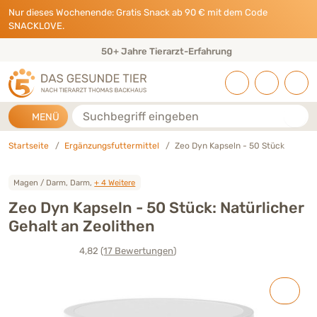
Direkt zu:
INHALT
HAUPTMENÜ
FOOTER
Nur dieses Wochenende: Gratis Snack ab 90 € mit dem Code
SNACKLOVE.
50+ Jahre Tierarzt-Erfahrung
Suche
MENÜ
Startseite
Ergänzungsfuttermittel
Zeo Dyn Kapseln - 50 Stück
Magen / Darm, Darm,
+ 4 Weitere
Zeo Dyn Kapseln - 50 Stück: Natürlicher
Gehalt an Zeolithen
4,82
(17
Bewertungen
)