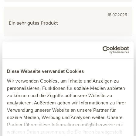
15.07.2025
Ein sehr gutes Produkt
29.03.2025
Perfekt wenn was unterwegs gefressen wurde um
Giftstoffe auszuleiten. Gebe es meinem Hund
regelmäßig auch gegen Übersäuerung.
Diese Webseite verwendet Cookies
Wir verwenden Cookies, um Inhalte und Anzeigen zu
personalisieren, Funktionen für soziale Medien anbieten
zu können und die Zugriffe auf unsere Website zu
25.03.2025
analysieren. Außerdem geben wir Informationen zu Ihrer
Habe dieses Produkt, zusammen mit zwei weiteren
Verwendung unserer Website an unsere Partner für
Präparaten von "das gesunde Tier", auf anraten einer
soziale Medien, Werbung und Analysen weiter. Unsere
Tierheilpraktikerin meinem Kater mit Diabetes mellitus
Partner führen diese Informationen möglicherweise mit
gegeben. Symptome waren eher unspezifisch, zu
weiteren Daten zusammen, die Sie ihnen bereitgestellt
weicher Kot, immer wieder Phasen in denen es ihm