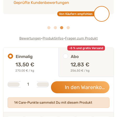
Geprüfte Kundenbewertungen
Von Käufern empfohlen
•
•
Bewertungen
Produktinfos
Fragen zum Produkt
-5 % und gratis Versand
Einmalig
Abo
13,50
€
12,83 €
270,00 € / kg
256,50 € / kg
Stk.
Anzahl
In den Warenkorb
13,
14 Care-Punkte sammelst Du mit diesem Produkt