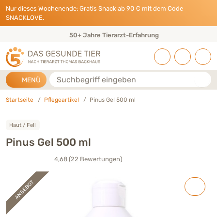
Direkt zu:
INHALT
HAUPTMENÜ
FOOTER
Nur dieses Wochenende: Gratis Snack ab 90 € mit dem Code
SNACKLOVE.
50+ Jahre Tierarzt-Erfahrung
Suche
MENÜ
Startseite
Pflegeartikel
Pinus Gel 500 ml
Haut / Fell
Pinus Gel 500 ml
4,68
(22
Bewertungen
)
ANGEBOT