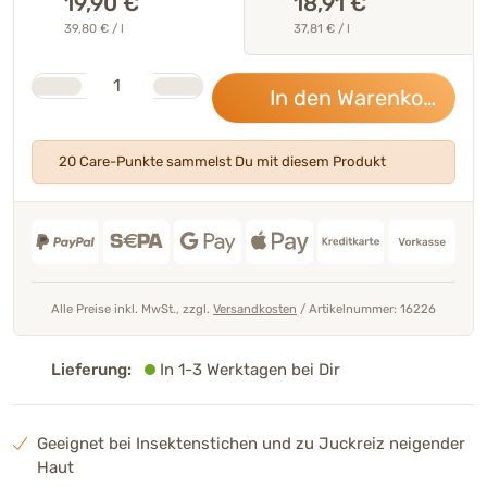
19,90
€
18,91 €
39,80 € / l
37,81 € / l
Stk.
Anzahl
In den Warenkorb
19,
20 Care-Punkte sammelst Du mit diesem Produkt
Alle Preise inkl. MwSt., zzgl.
Versandkosten
/
Artikelnummer: 16226
Lieferung:
In 1-3 Werktagen bei Dir
Geeignet bei Insektenstichen und zu Juckreiz neigender
Haut