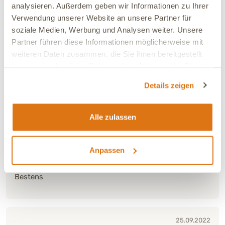
verwenden.
analysieren. Außerdem geben wir Informationen zu Ihrer
Verwendung unserer Website an unsere Partner für
soziale Medien, Werbung und Analysen weiter. Unsere
Partner führen diese Informationen möglicherweise mit
15.03.2024
weiteren Daten zusammen, die Sie ihnen bereitgestellt
*****
haben oder die sie im Rahmen Ihrer Nutzung der Dienste
gesammelt haben.
Details zeigen
29.09.2022
Alle zulassen
Sind gut zufrieden.
Anpassen
26.09.2022
Bestens
25.09.2022