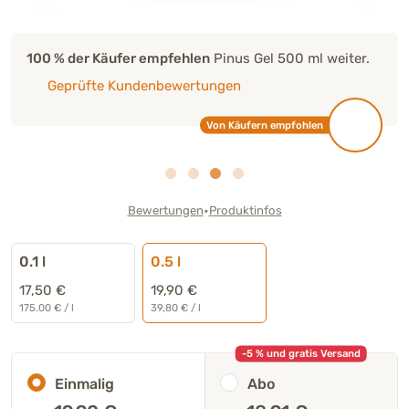
100 % der Käufer empfehlen
Pinus Gel 500 ml weiter.
Geprüfte Kundenbewertungen
Von Käufern empfohlen
•
Bewertungen
Produktinfos
0.1 l
0.5 l
17,50 €
19,90 €
175.00 € / l
39,80 € / l
-5 % und gratis Versand
Einmalig
Abo