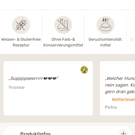
Weizen- & Glutenfreie
Ohne Farb-&
Geruchsintensität:
Oh
Rezeptur
Konservierungsmittel
mittel
„Suppppeeerrrrr❤️❤️❤️“
„Welcher Hun
nein sagen. K
Yvonne
gern dran gek
Weiterlese
Petra
Produktinfos