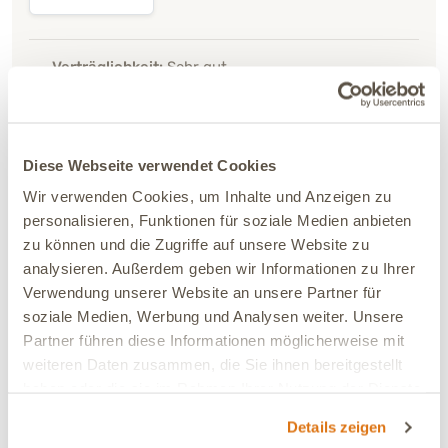
Verträglichkeit:
Sehr gut
Ja, ich empfehle dieses Produkt
07.04.2026
Diese Webseite verwendet Cookies
Bettina
Verifiziert
Wir verwenden Cookies, um Inhalte und Anzeigen zu
Nur für große Hunde :-) Rexi kaut es sehr gerne!
personalisieren, Funktionen für soziale Medien anbieten
zu können und die Zugriffe auf unsere Website zu
analysieren. Außerdem geben wir Informationen zu Ihrer
Verwendung unserer Website an unsere Partner für
soziale Medien, Werbung und Analysen weiter. Unsere
Partner führen diese Informationen möglicherweise mit
weiteren Daten zusammen, die Sie ihnen bereitgestellt
haben oder die sie im Rahmen Ihrer Nutzung der Dienste
gesammelt haben.
Verträglichkeit:
Sehr gut
Details zeigen
Ja, ich empfehle dieses Produkt