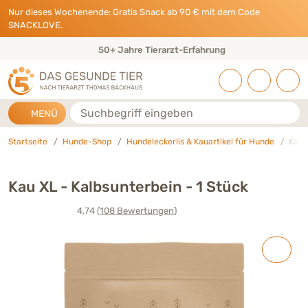
Direkt zu:
INHALT
HAUPTMENÜ
FOOTER
Nur dieses Wochenende: Gratis Snack ab 90 € mit dem Code
SNACKLOVE.
50+ Jahre Tierarzt-Erfahrung
Suche
MENÜ
Startseite
Hunde-Shop
Hundeleckerlis & Kauartikel für Hunde
Kau 
Kau XL - Kalbsunterbein - 1 Stück
4,74
(108
Bewertungen
)