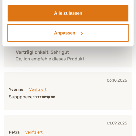
Alle zulassen
05.01.2026
Astrid
Verifiziert
Anpassen
Diente für eine Dogge zu Silvester als Beruhigung
Verträglichkeit:
Sehr gut
Ja, ich empfehle dieses Produkt
06.10.2025
Yvonne
Verifiziert
Suppppeeerrrrr❤️❤️❤️
01.09.2025
Petra
Verifiziert