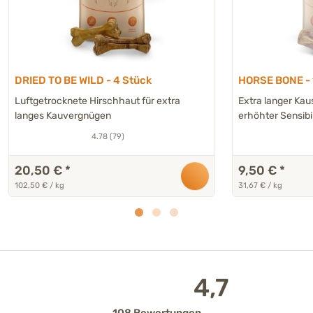
DRIED TO BE WILD - 4 Stück
HORSE BONE - 
Luftgetrocknete Hirschhaut für extra
Extra langer Kau
langes Kauvergnügen
erhöhter Sensibil
4.78 (79)
20,50 €
*
9,50 €
*
102,50 € / kg
31,67 € / kg
4,7
108 Bewertungen