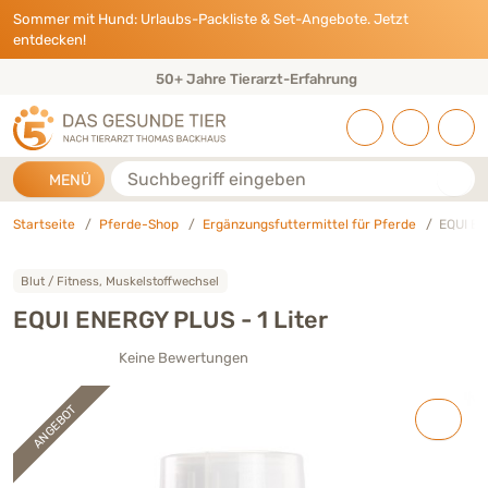
Direkt zu:
INHALT
HAUPTMENÜ
FOOTER
Sommer mit Hund: Urlaubs-Packliste & Set-Angebote. Jetzt
entdecken!
50+ Jahre Tierarzt-Erfahrung
Suche
MENÜ
Startseite
Pferde-Shop
Ergänzungsfuttermittel für Pferde
EQUI EN
Blut / Fitness, Muskelstoffwechsel
EQUI ENERGY PLUS - 1 Liter
Keine Bewertungen
ANGEBOT