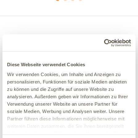
Keine Bewertungen
5
0
4
0
Diese Webseite verwendet Cookies
3
0
Wir verwenden Cookies, um Inhalte und Anzeigen zu
2
0
personalisieren, Funktionen für soziale Medien anbieten
zu können und die Zugriffe auf unsere Website zu
1
0
analysieren. Außerdem geben wir Informationen zu Ihrer
Verwendung unserer Website an unsere Partner für
Kundenbewertungen
soziale Medien, Werbung und Analysen weiter. Unsere
Partner führen diese Informationen möglicherweise mit
für "EQUI ENERGY PLUS - 1 Liter"
weiteren Daten zusammen, die Sie ihnen bereitgestellt
Jetzt kaufen und als erster bewerten. Wenn Du Fragen zu
haben oder die sie im Rahmen Ihrer Nutzung der Dienste