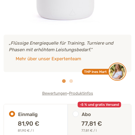
„Flüssige Energiequelle für Training, Turniere und
Phasen mit erhöhtem Leistungsbedarf.“
Mehr über unser Expertenteam
THP Ines Mart
•
Bewertungen
Produktinfos
-5 % und gratis Versand
Einmalig
Abo
81,90
€
77,81 €
81,90 € / l
77,81 € / l