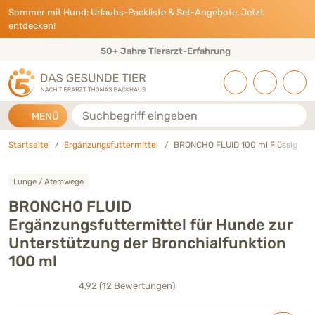
Direkt zu:
INHALT
HAUPTMENÜ
FOOTER
Sommer mit Hund: Urlaubs-Packliste & Set-Angebote. Jetzt
entdecken!
50+ Jahre Tierarzt-Erfahrung
Suche
MENÜ
Startseite
Ergänzungsfuttermittel
BRONCHO FLUID 100 ml Flüssig
Lunge / Atemwege
BRONCHO FLUID
Ergänzungsfuttermittel für Hunde zur
Unterstützung der Bronchialfunktion
100 ml
4,92
(12
Bewertungen
)