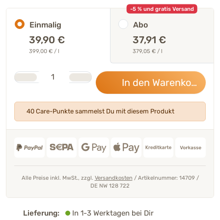
-5 % und gratis Versand
Einmalig
Abo
39,90
€
37,91 €
399,00 € / l
379,05 € / l
Stk.
Anzahl
In den Warenkorb
39,
40 Care-Punkte sammelst Du mit diesem Produkt
Alle Preise inkl. MwSt., zzgl.
Versandkosten
/
Artikelnummer: 14709
/
DE NW 128 722
Lieferung:
In 1-3 Werktagen bei Dir