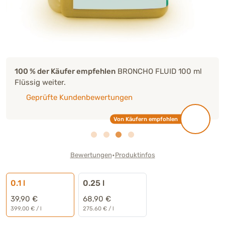
100 % der Käufer empfehlen
BRONCHO FLUID 100 ml
Flüssig weiter.
Geprüfte Kundenbewertungen
Von Käufern empfohlen
•
Bewertungen
Produktinfos
0.1 l
0.25 l
39,90 €
68,90 €
399,00 € / l
275.60 € / l