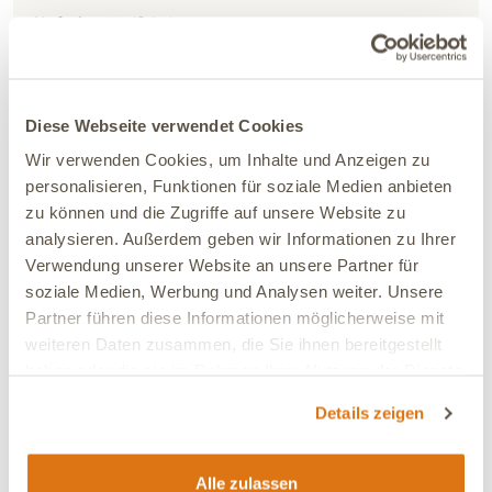
Stefanie
Verifiziert
Bei Husten oder und Schleim im Hals gebe ich das.
Hilft. Hunde nehmen das gut an, über dem Futter. Für
zwei oder drei Wochen.
Diese Webseite verwendet Cookies
Verbesserung:
Deutliche Verbesserung
Wir verwenden Cookies, um Inhalte und Anzeigen zu
Ja, ich empfehle dieses Produkt
personalisieren, Funktionen für soziale Medien anbieten
zu können und die Zugriffe auf unsere Website zu
analysieren. Außerdem geben wir Informationen zu Ihrer
01.03.2026
Verwendung unserer Website an unsere Partner für
soziale Medien, Werbung und Analysen weiter. Unsere
Melanie-Yvonne
Verifiziert
Partner führen diese Informationen möglicherweise mit
Das ist super, meinem Lungenfibrose erkrankten
Westiemädchen (8 Jahre) hilft es total ....aber wie
weiteren Daten zusammen, die Sie ihnen bereitgestellt
schon mal erwähnt die Flasche ist sowas von
haben oder die sie im Rahmen Ihrer Nutzung der Dienste
unpraktisch, habe ich schon bei der letzten Bewertung
gesammelt haben.
Details zeigen
angegeben....mir wurde versprochen das, die Flasche
verändert wird. Bis jetzt immernoch die gleiche
Flasche.
Alle zulassen