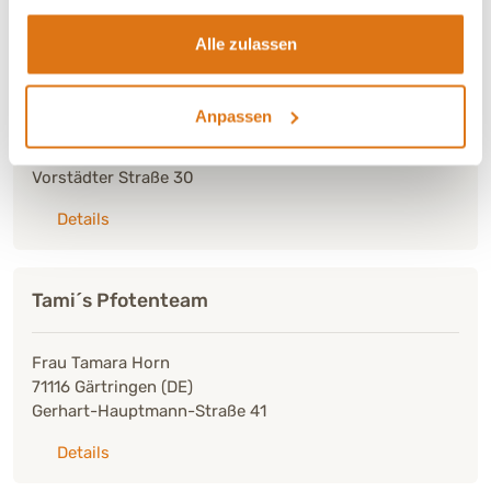
Von den Wiesenbacher Tälern
Alle zulassen
Zwergpudel
Anpassen
Frau Lisa Nürnberg
69257 Wiesenbach (DE)
Vorstädter Straße 30
zu: Von den Wiesenbacher Tälern
Details
Tami´s Pfotenteam
Frau Tamara Horn
71116 Gärtringen (DE)
Gerhart-Hauptmann-Straße 41
zu: Tami´s Pfotenteam
Details