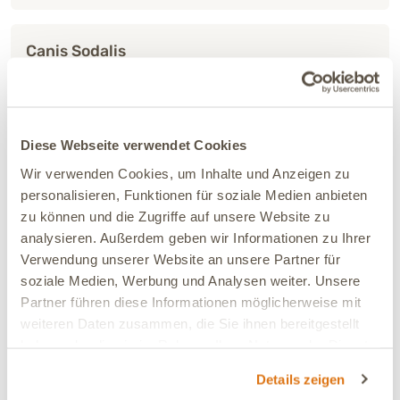
Canis Sodalis
Frau Cindy Geisler
63699 Kefenrod (DE)
Pfarrmühle 1
Diese Webseite verwendet Cookies
Wir verwenden Cookies, um Inhalte und Anzeigen zu
zu: Canis Sodalis
Details
personalisieren, Funktionen für soziale Medien anbieten
zu können und die Zugriffe auf unsere Website zu
analysieren. Außerdem geben wir Informationen zu Ihrer
Tierheilpraktik Großmann
Verwendung unserer Website an unsere Partner für
soziale Medien, Werbung und Analysen weiter. Unsere
Frau Bianca Großmann
Partner führen diese Informationen möglicherweise mit
65597 Hünfelden (DE)
weiteren Daten zusammen, die Sie ihnen bereitgestellt
Am Fußgraben 20
haben oder die sie im Rahmen Ihrer Nutzung der Dienste
zu: Tierheilpraktik Großmann
Details
gesammelt haben.
Details zeigen