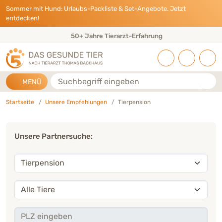
Direkt zu:
INHALT
HAUPTMENÜ
FOOTER
Sommer mit Hund: Urlaubs-Packliste & Set-Angebote. Jetzt
entdecken!
50+ Jahre Tierarzt-Erfahrung
Suche
MENÜ
Startseite
Unsere Empfehlungen
Tierpension
Unsere Partnersuche:
Branche
Tier
PLZ eingeben