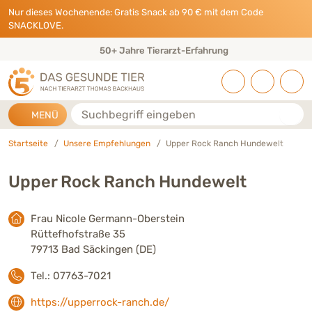
Direkt zu:
INHALT
HAUPTMENÜ
FOOTER
Nur dieses Wochenende: Gratis Snack ab 90 € mit dem Code
SNACKLOVE.
50+ Jahre Tierarzt-Erfahrung
Suche
MENÜ
Startseite
Unsere Empfehlungen
Upper Rock Ranch Hundewelt
Upper Rock Ranch Hundewelt
Frau Nicole Germann-Oberstein
Rüttefhofstraße 35
79713 Bad Säckingen (DE)
Tel.: 07763-7021
https://upperrock-ranch.de/