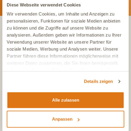
Diese Webseite verwendet Cookies
Wir verwenden Cookies, um Inhalte und Anzeigen zu
personalisieren, Funktionen für soziale Medien anbieten
zu können und die Zugriffe auf unsere Website zu
analysieren. Außerdem geben wir Informationen zu Ihrer
KONTAKT
Verwendung unserer Website an unsere Partner für
soziale Medien, Werbung und Analysen weiter. Unsere
Tel.:
+49 (0)6504 7433510
Partner führen diese Informationen möglicherweise mit
Aus dem deutschen Festnetz, Mo-Fr, 7-17 Uhr
weiteren Daten zusammen, die Sie ihnen bereitgestellt
haben oder die sie im Rahmen Ihrer Nutzung der Dienste
Tel.:
+43 (0)720 883 773
Aus Österreich, Mo-Fr, 7-17 Uhr
gesammelt haben.
Details zeigen
Tel.:
+41 (0)615 880 573
Aus der Schweiz, Mo-Fr, 7-17 Uhr
E-Mail
Alle zulassen
info@dasgesundetier.de
Kontaktformular / Produktberatung
Anpassen
Nachricht senden
FAQ