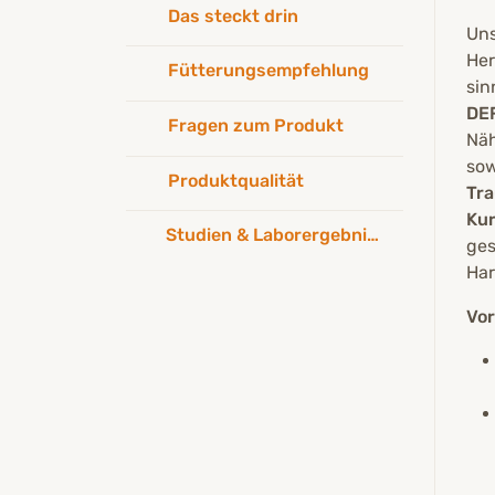
Das steckt drin
Uns
Her
Fütterungsempfehlung
sin
DE
Fragen zum Produkt
Näh
so
Produktqualität
Tr
Ku
Studien & Laborergebnisse
ges
Har
Vor