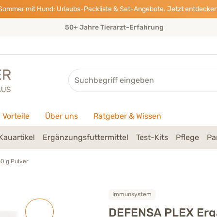
Sommer mit Hund: Urlaubs-Packliste & Set-Angebote. Jetzt entdecken
50+ Jahre Tierarzt-Erfahrung
Suche
Vorteile
Über uns
Ratgeber & Wissen
Kauartikel
Ergänzungsfuttermittel
Test-Kits
Pflege
Pa
0 g Pulver
Immunsystem
DEFENSA PLEX Ergä