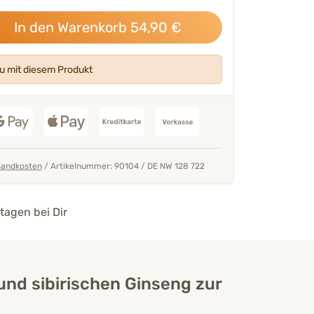
In den Warenkorb
54,90
€
 mit diesem Produkt
"Alle unsere Produkte werden
von unseren Tierärzten &
Experten entwickelt
und geprüft."
Mehr über unser Expertenteam
sandkosten
/
Artikelnummer: 90104
/
DE NW 128 722
Tierarzt Thomas Backhaus
tagen bei Dir
nd sibirischen Ginseng zur