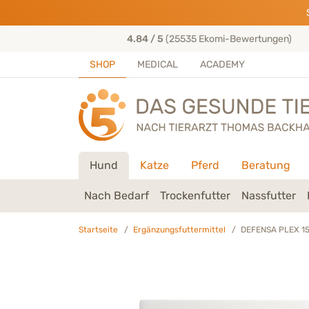
Direkt zu:
INHALT
HAUPTMENÜ
FOOTER
s entwickelt
4.84 / 5
(25535 Ekomi-Bewertungen)
SHOP
MEDICAL
ACADEMY
Hund
Katze
Pferd
Beratung
Nach Bedarf
Trockenfutter
Nassfutter
Startseite
Ergänzungsfuttermittel
DEFENSA PLEX 15