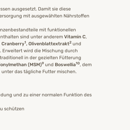
ssen ausgesetzt. Damit sie diese
Versorgung mit ausgewählten Nährstoffen
nzenbestandteile mit funktionellen
Enthalten sind unter anderem
Vitamin C
,
1
2
.
Cranberry
, Olivenblattextrakt
und
. Erweitert wird die Mischung durch
 traditionell in der gezielten Fütterung
9
10
fonylmethan (MSM)
und
Boswellia
, dem
unter das tägliche Futter mischen.
üdung und zu einer normalen Funktion des
 zu schützen