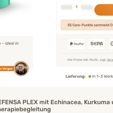
Stk.
Anzahl
55 Care-Punkte sammelst Du
 % der Käufer empfehlen
DEFENSA PLEX 150 g
ver weiter.
Geprüfte Kundenbewertungen
Alle Preise inkl. MwSt., zzgl.
Ver
Von Käufern empfohlen
Lieferung:
In 1-3 Werk
FENSA PLEX mit Echinacea, Kurkuma u
erapiebegleitung