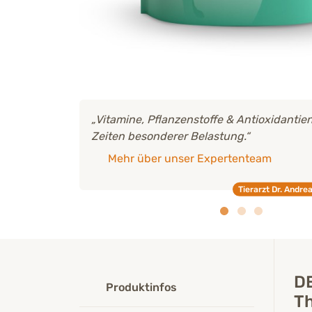
, Pflanzenstoffe & Antioxidantien – ideal in
100
esonderer Belastung.“
Pul
über unser Expertenteam
Tierarzt Dr. Andreas Vergos
DE
Produktinfos
Th