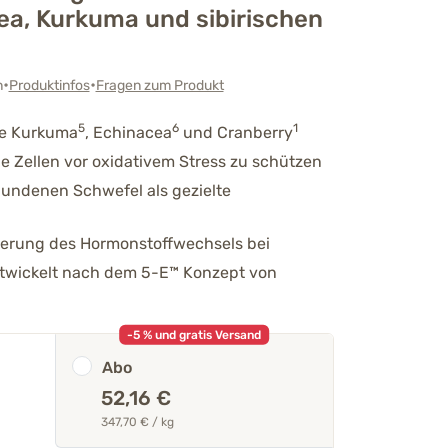
a, Kurkuma und sibirischen
•
•
n
Produktinfos
Fragen zum Produkt
5
6
1
wie Kurkuma
, Echinacea
und Cranberry
die Zellen vor oxidativem Stress zu schützen
bundenen Schwefel als gezielte
lierung des Hormonstoffwechsels bei
ntwickelt nach dem 5-E™ Konzept von
-5 % und gratis Versand
Abo
52,16 €
347,70 € / kg