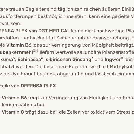
ere treuen Begleiter sind täglich zahlreichen äußeren Einﬂü
ausforderungen bestmöglich meistern, kann eine gezielte 
nvoll sein.
FENSA PLEX von DGT MEDICAL
kombiniert hochwertige Pﬂa
rstoffen – entwickelt für Zeiten erhöhter Beanspruchung. 
wie
Vitamin B6
, das zur Verringerung von Müdigkeit beiträgt
3,4
aubenkernmehl
liefern wertvolle sekundäre Pﬂanzenstoffe
5
6
7
8
rkuma
, Echinacea
, sibirischen Ginseng
und
Ingwer
, die
chätzt werden. Die besondere Rezeptur wird mit
Methylsul
z des Weihrauchbaumes, abgerundet und lässt sich einfach 
teile von DEFENSA PLEX
Vitamin B6
trägt zur Verringerung von Müdigkeit und Erm
Immunsystems bei
Vitamin C
trägt dazu bei, die Zellen vor oxidativem Stress