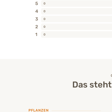
5
0
4
0
3
0
2
0
1
0
Das steh
PFLANZEN