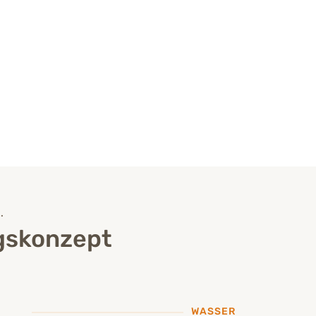
.
gskonzept
WASSER