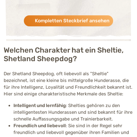
Charakter
Kompletten Steckbrief ansehen
Verspieltheit
Stark ausgeprägt (4 von 5)
Menschenbezogenhei
Welchen Charakter hat ein Sheltie,
Stark ausgeprägt (4 von 5)
t
Shetland Sheepdog?
Aktivität
Der Shetland Sheepdog, oft liebevoll als "Sheltie"
Stark ausgeprägt (4 von 5)
bezeichnet, ist eine kleine bis mittelgroße Hunderasse, die
für ihre Intelligenz, Loyalität und Freundlichkeit bekannt ist.
Trainierbarkeit
Hier sind einige charakteristische Merkmale des Sheltie:
Sehr stark ausgeprägt (5 von
Intelligent und lernfähig
: Shelties gehören zu den
Intelligenz
intelligentesten Hunderassen und sind bekannt für ihre
Sehr stark ausgeprägt (5 von
schnelle Auffassungsgabe und Trainierbarkeit.
Freundlich und liebevoll
: Sie sind in der Regel sehr
Kinderfreundlichkeit
freundlich und liebevoll gegenüber ihren Familien und
Stark ausgeprägt (4 von 5)