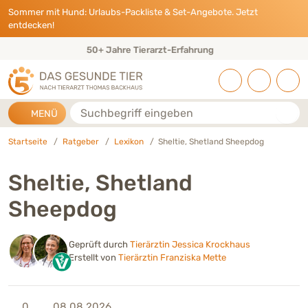
Direkt zu:
INHALT
HAUPTMENÜ
FOOTER
Sommer mit Hund: Urlaubs-Packliste & Set-Angebote. Jetzt
entdecken!
Eigene Tierarztpraxis & Expertenteam
Suche
MENÜ
Startseite
Ratgeber
Lexikon
Sheltie, Shetland Sheepdog
Sheltie, Shetland
Sheepdog
Geprüft durch
Tierärztin Jessica Krockhaus
Erstellt von
Tierärztin Franziska Mette
0
08.08.2026