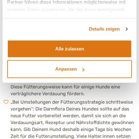
Partner führen diese Informationen möglicherweise mit
Nährstoffaufnahme zu fördern.
weiteren Daten zusammen, die Sie ihnen bereitgestellt
„Nicht mehr abends füttern und nicht zu oft am Tag": Ein
haben oder die sie im Rahmen Ihrer Nutzung der Dienste
Hund kann maximal einmal täglich ökonomisch
gesammelt haben.
verdauen. Morgens stehen ihm genug Hormone und
Details zeigen
Enzyme zur einwandfreien Verdauung zur Verfügung. Bei
kranken Hunden, solchen mit starkem Stoffwechsel oder
kleinen Rassen kann eine zweite Futterportion ratsam
Alle zulassen
sein. Diese sollte kleiner ausfallen als die morgendliche
Portion (70/30) und vor 17 Uhr gefüttert werden. Nachts
kann Nahrung nicht ausreichend verdaut werden, da der
Anpassen
Stoffwechsel herunterfährt. Die Darmzellen können die
Nährstoffe nicht mehr richtig aus der Nahrung ziehen.
Diese Fütterungsweise kann für einige Hunde eine
verträglichere Verdauung fördern.
„Bei Umstellungen der Fütterungsstrategie schrittweise
vorgehen“: Die Darmflora Deines Hundes sollte auf das
neue Futter vorbereitet werden, damit sie sich an die
Verdauungsart, Rezeptur und Nährstoffdichte gewöhnen
kann. Gib Deinem Hund deshalb einige Tage bis Wochen
Zeit für die Futterumstellung. Viele Halter:innen setzen