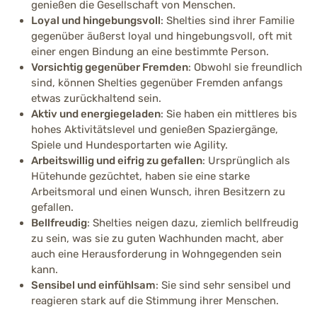
genießen die Gesellschaft von Menschen.
Bellfreudigkeit
Loyal und hingebungsvoll
: Shelties sind ihrer Familie
Stark ausgeprägt (4 von 5)
gegenüber äußerst loyal und hingebungsvoll, oft mit
einer engen Bindung an eine bestimmte Person.
Vorsichtig gegenüber Fremden
: Obwohl sie freundlich
Merkmale
sind, können Shelties gegenüber Fremden anfangs
etwas zurückhaltend sein.
Aktiv und energiegeladen
: Sie haben ein mittleres bis
Herkunft
hohes Aktivitätslevel und genießen Spaziergänge,
Großbritannien (Shetlandinseln)
Spiele und Hundesportarten wie Agility.
Arbeitswillig und eifrig zu gefallen
: Ursprünglich als
Hütehunde gezüchtet, haben sie eine starke
Körperliche Merkmale
Arbeitsmoral und einen Wunsch, ihren Besitzern zu
Kleiner bis mittelgroßer Hütehund mit
gefallen.
elegantem, harmonischem Körperbau. Langes,
Bellfreudig
: Shelties neigen dazu, ziemlich bellfreudig
dichtes Fell mit ausgeprägter Halskrause und
zu sein, was sie zu guten Wachhunden macht, aber
Unterwolle. Fuchsähnlicher Kopf mit
auch eine Herausforderung in Wohngegenden sein
halbaufgerichteten Ohren.
kann.
Sensibel und einfühlsam
: Sie sind sehr sensibel und
Höhe / Größe
reagieren stark auf die Stimmung ihrer Menschen.