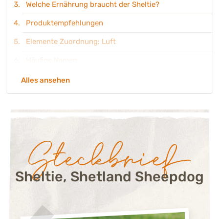
Welche Ernährung braucht der Sheltie?
Produktempfehlungen
Elemente Zuordnung: Luft
Häufige Namen
Alles ansehen
Steckbrief:
Sheltie, Shetland Sheepdog