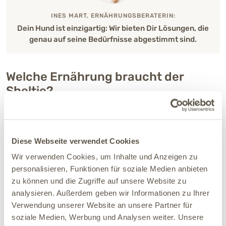
INES MART, ERNÄHRUNGSBERATERIN:
Dein Hund ist einzigartig: Wir bieten Dir Lösungen, die
genau auf seine Bedürfnisse abgestimmt sind.
Welche Ernährung braucht der
Sheltie?
Aus unserer Perspektive spielt die Fütterungsstrategie beim
Sheltie eine wichtige Rolle.
Diese Webseite verwendet Cookies
Unsere Empfehlungen:
Wir verwenden Cookies, um Inhalte und Anzeigen zu
„Weniger füttern, aber höhere Qualität“: Viele Hunde
personalisieren, Funktionen für soziale Medien anbieten
leiden an Nährstoffmangel. Dies ist häufig das Ergebnis
zu können und die Zugriffe auf unsere Website zu
einer unpassenden Fütterungsstrategie (zu viel, zu
analysieren. Außerdem geben wir Informationen zu Ihrer
häufig), gekoppelt mit Futter minderer Qualität . Eine
Verwendung unserer Website an unsere Partner für
angepasste Fütterungsstrategie kann dazu beitragen,
soziale Medien, Werbung und Analysen weiter. Unsere
die Verdauung zu entlasten und eine ausgewogene