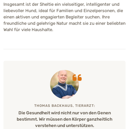
33 - 41 cm (klein) (Rüde)
Insgesamt ist der Sheltie ein vielseitiger, intelligenter und
33 - 41 cm (Hündin)
liebevoller Hund, ideal für Familien und Einzelpersonen, die
einen aktiven und engagierten Begleiter suchen. Ihre
Gewicht
freundliche und gelehrige Natur macht sie zu einer beliebten
Wahl für viele Haushalte.
6 - 12 kg (Rüde)
5 - 10 kg (Hündin)
Fellfarben
Gesundheit
Rassetypisch können Hüftdysplasie,
Augenkrankheiten sowie der MDR1-Gendefekt
auftreten. Auch Schilddrüsenerkrankungen
THOMAS BACKHAUS, TIERARZT:
können vorkommen. Regelmäßige Vorsorge
Die Gesundheit wird nicht nur von den Genen
und verantwortungsvolle Zucht gelten als
bestimmt. Wir müssen den Körper ganzheitlich
wichtig.
verstehen und unterstützen.