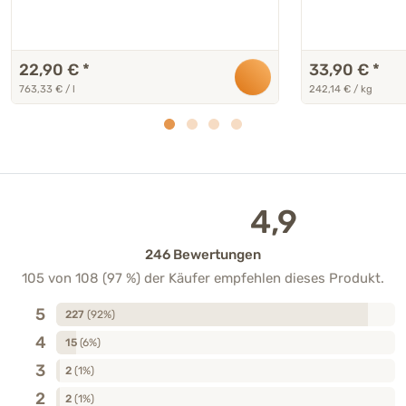
22,90 €
*
33,90 €
*
763,33 € / l
242,14 € / kg
4,9
246 Bewertungen
105 von 108 (97 %) der Käufer empfehlen dieses Produkt.
5
227
(92%)
4
15
(6%)
3
2
(1%)
2
2
(1%)