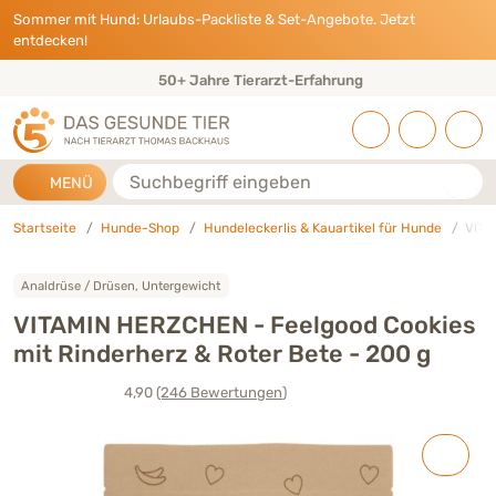
Direkt zu:
INHALT
HAUPTMENÜ
FOOTER
Sommer mit Hund: Urlaubs-Packliste & Set-Angebote. Jetzt
entdecken!
50+ Jahre Tierarzt-Erfahrung
Suche
MENÜ
Startseite
Hunde-Shop
Hundeleckerlis & Kauartikel für Hunde
VITA
Analdrüse / Drüsen, Untergewicht
VITAMIN HERZCHEN - Feelgood Cookies
mit Rinderherz & Roter Bete - 200 g
4,90
(246
Bewertungen
)