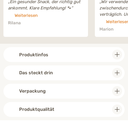
„Ein gesunder Snack, der richtig gut
„Wir verwenden
ankommt. Klare Empfehlung! 🐾“
zwischendurch
verträglich. U
Weiterlesen
Produkt sehr l
Weiterlese
Rilana
wild darauf.“
Marion
Produktinfos
Das steckt drin
Verpackung
Produktqualität