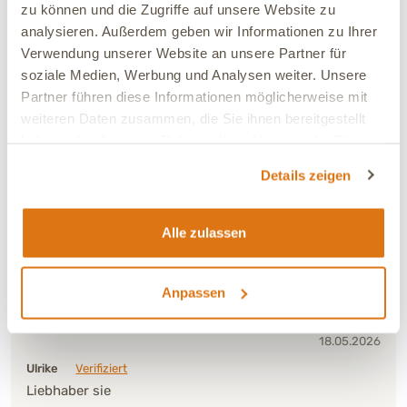
zu können und die Zugriffe auf unsere Website zu
Ja, ich empfehle dieses Produkt
analysieren. Außerdem geben wir Informationen zu Ihrer
Verwendung unserer Website an unsere Partner für
soziale Medien, Werbung und Analysen weiter. Unsere
23.05.2026
Partner führen diese Informationen möglicherweise mit
Celia
Verifiziert
weiteren Daten zusammen, die Sie ihnen bereitgestellt
Absolutes Lieblingsleckerlie von meiner Hündin. Kleiner
haben oder die sie im Rahmen Ihrer Nutzung der Dienste
Hinweis: die Rinderherzchen sind sehr groß und
gesammelt haben.
müssen mehrmals geteilt werden. Ggf. eine kleinere
Details zeigen
Alternative anbieten, sodass sie besser im Training
genutzt werden können.
Alle zulassen
Verträglichkeit:
Sehr gut
Ja, ich empfehle dieses Produkt
Anpassen
18.05.2026
Ulrike
Verifiziert
Liebhaber sie