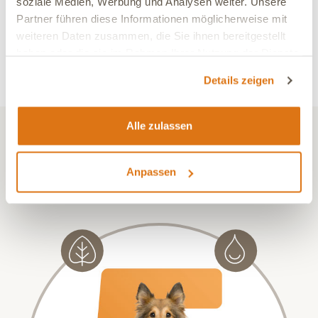
soziale Medien, Werbung und Analysen weiter. Unsere
für "EQUI KRÄUTERHEFE - 1 Liter
Partner führen diese Informationen möglicherweise mit
Ergänzungsfuttermittel Pferd"
weiteren Daten zusammen, die Sie ihnen bereitgestellt
haben oder die sie im Rahmen Ihrer Nutzung der Dienste
Jetzt kaufen und als erster bewerten. Wenn Du Fragen zu
gesammelt haben.
unserem Produkt hast nimm gerne
Kontakt
zu uns auf.
Details zeigen
Alle zulassen
GESUNDHEIT ENTSTEHT IM GLEICHGEWICHT ALLER ORGANE.
Das steht hinter dem 5-E™
Anpassen
Ernährungskonzept