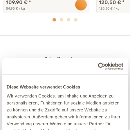
109,90 €
*
120,50 €
*
54,95 € / kg
120,50 € / kg
Keine Bewertungen
5
0
4
0
3
Diese Webseite verwendet Cookies
0
2
Wir verwenden Cookies, um Inhalte und Anzeigen zu
0
personalisieren, Funktionen für soziale Medien anbieten
1
0
zu können und die Zugriffe auf unsere Website zu
analysieren. Außerdem geben wir Informationen zu Ihrer
Kundenbewertungen
Verwendung unserer Website an unsere Partner für