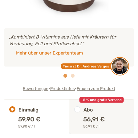
„Kombiniert B-Vitamine aus Hefe mit Kräutern für
Verdauung, Fell und Stoffwechsel.“
Mehr über unser Expertenteam
Tierarzt Dr. Andreas Vergos
•
•
Bewertungen
Produktinfos
Fragen zum Produkt
-5 % und gratis Versand
Einmalig
Abo
59,90
€
56,91 €
59,90 € / l
56,91 € / l