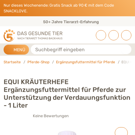
Direkt zu:
INHALT
HAUPTMENÜ
FOOTER
Nur dieses Wochenende: Gratis Snack ab 90 € mit dem Code
SNACKLOVE.
50+ Jahre Tierarzt-Erfahrung
Suche
MENÜ
Startseite
Pferde-Shop
Ergänzungsfuttermittel für Pferde
EQUI KR
EQUI KRÄUTERHEFE
Ergänzungsfuttermittel für Pferde zur
Unterstützung der Verdauungsfunktion
- 1 Liter
Keine Bewertungen