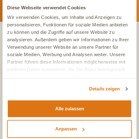
Diese Webseite verwendet Cookies
Wir verwenden Cookies, um Inhalte und Anzeigen zu
personalisieren, Funktionen für soziale Medien anbieten
zu können und die Zugriffe auf unsere Website zu
analysieren. Außerdem geben wir Informationen zu Ihrer
KONTAKT
Verwendung unserer Website an unsere Partner für
soziale Medien, Werbung und Analysen weiter. Unsere
Partner führen diese Informationen möglicherweise mit
Tel.:
+49 (0)6504 7433510
weiteren Daten zusammen, die Sie ihnen bereitgestellt
Aus dem deutschen Festnetz, Mo-Fr, 7-17 Uhr
haben oder die sie im Rahmen Ihrer Nutzung der Dienste
Tel.:
+43 (0)720 883 773
gesammelt haben.
Aus Österreich, Mo-Fr, 7-17 Uhr
Details zeigen
Tel.:
+41 (0)615 880 573
Aus der Schweiz, Mo-Fr, 7-17 Uhr
Alle zulassen
E-Mail
info@dasgesundetier.de
Kontaktformular / Produktberatung
Anpassen
Nachricht senden