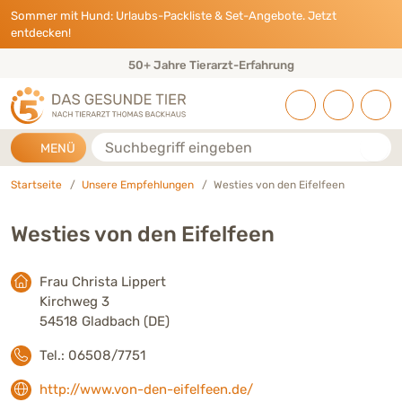
Direkt zu:
INHALT
HAUPTMENÜ
FOOTER
Sommer mit Hund: Urlaubs-Packliste & Set-Angebote. Jetzt
entdecken!
50+ Jahre Tierarzt-Erfahrung
Suche
MENÜ
Startseite
Unsere Empfehlungen
Westies von den Eifelfeen
Westies von den Eifelfeen
Frau Christa Lippert
Kirchweg 3
54518 Gladbach (DE)
Tel.: 06508/7751
http://www.von-den-eifelfeen.de/