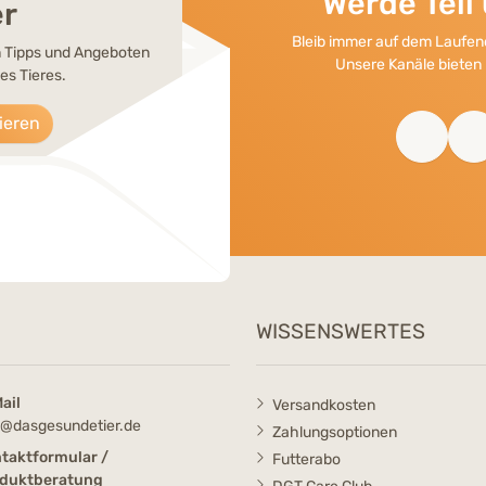
Werde Tei
er
Bleib immer auf dem Laufend
en Tipps und Angeboten
Unsere Kanäle bieten 
es Tieres.
ieren
WISSENSWERTES
ail
Versandkosten
o@dasgesundetier.de
Zahlungsoptionen
taktformular /
Futterabo
duktberatung