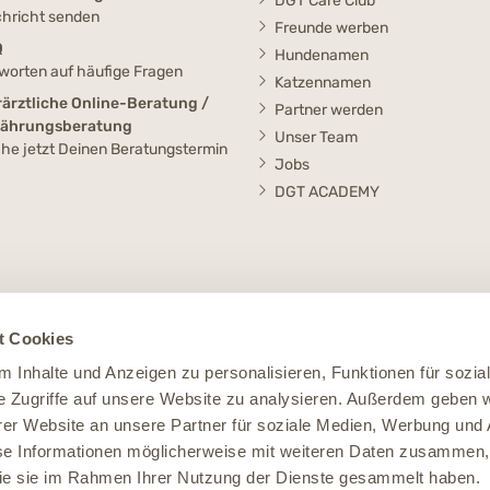
DGT Care Club
hricht senden
Freunde werben
Q
Hundenamen
worten auf häufige Fragen
Katzennamen
rärztliche Online-Beratung /
Partner werden
nährungsberatung
Unser Team
he jetzt Deinen Beratungstermin
Jobs
DGT ACADEMY
t Cookies
 Inhalte und Anzeigen zu personalisieren, Funktionen für sozia
e Zugriffe auf unsere Website zu analysieren. Außerdem geben w
er Website an unsere Partner für soziale Medien, Werbung und 
se Informationen möglicherweise mit weiteren Daten zusammen, 
 die sie im Rahmen Ihrer Nutzung der Dienste gesammelt haben.
Impressum
Datenschutz
Widerruf
AGB
Cookie Einstellungen