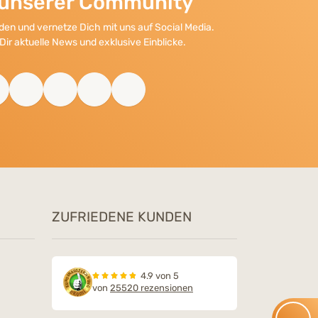
l unserer Community
en und vernetze Dich mit uns auf Social Media.
Dir aktuelle News und exklusive Einblicke.
ZUFRIEDENE KUNDEN
4.9 von 5
von
25520 rezensionen