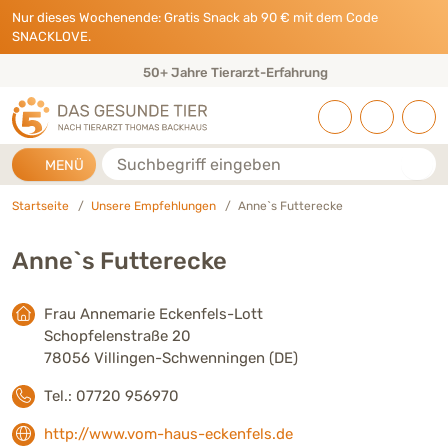
Direkt zu:
INHALT
HAUPTMENÜ
FOOTER
Nur dieses Wochenende: Gratis Snack ab 90 € mit dem Code
SNACKLOVE.
50+ Jahre Tierarzt-Erfahrung
Suche
MENÜ
Startseite
Unsere Empfehlungen
Anne`s Futterecke
Anne`s Futterecke
Frau Annemarie Eckenfels-Lott
Schopfelenstraße 20
78056 Villingen-Schwenningen (DE)
Tel.: 07720 956970
http://www.vom-haus-eckenfels.de