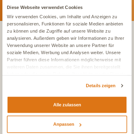
Diese Webseite verwendet Cookies
Wir verwenden Cookies, um Inhalte und Anzeigen zu
personalisieren, Funktionen für soziale Medien anbieten
zu können und die Zugriffe auf unsere Website zu
analysieren. Außerdem geben wir Informationen zu Ihrer
KONTAKT
Verwendung unserer Website an unsere Partner für
soziale Medien, Werbung und Analysen weiter. Unsere
Partner führen diese Informationen möglicherweise mit
Tel.:
+49 (0)6504 7433510
weiteren Daten zusammen, die Sie ihnen bereitgestellt
Aus dem deutschen Festnetz, Mo-Fr, 7-17 Uhr
haben oder die sie im Rahmen Ihrer Nutzung der Dienste
Tel.:
+43 (0)720 883 773
gesammelt haben.
Aus Österreich, Mo-Fr, 7-17 Uhr
Details zeigen
Tel.:
+41 (0)615 880 573
Aus der Schweiz, Mo-Fr, 7-17 Uhr
Alle zulassen
E-Mail
info@dasgesundetier.de
Kontaktformular / Produktberatung
Anpassen
Nachricht senden