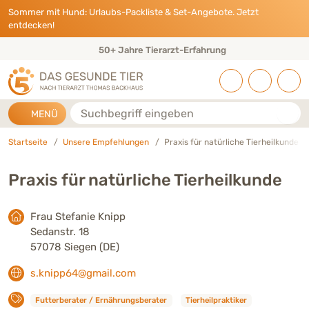
Direkt zu:
INHALT
HAUPTMENÜ
FOOTER
Sommer mit Hund: Urlaubs-Packliste & Set-Angebote. Jetzt
entdecken!
50+ Jahre Tierarzt-Erfahrung
Suche
MENÜ
Startseite
Unsere Empfehlungen
Praxis für natürliche Tierheilkunde
Praxis für natürliche Tierheilkunde
Frau Stefanie Knipp
Sedanstr. 18
57078 Siegen (DE)
s.knipp64@gmail.com
Futterberater / Ernährungsberater
Tierheilpraktiker