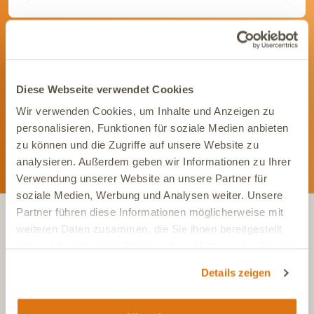
Werde Teil unserer Community
Bleib immer auf dem Laufenden und vernetze Dich mit uns auf
Social Media. Unsere Kanäle bieten Dir aktuelle News und
Diese Webseite verwendet Cookies
exklusive Einblicke.
Wir verwenden Cookies, um Inhalte und Anzeigen zu
personalisieren, Funktionen für soziale Medien anbieten
zu können und die Zugriffe auf unsere Website zu
analysieren. Außerdem geben wir Informationen zu Ihrer
Verwendung unserer Website an unsere Partner für
soziale Medien, Werbung und Analysen weiter. Unsere
Partner führen diese Informationen möglicherweise mit
weiteren Daten zusammen, die Sie ihnen bereitgestellt
KONTAKT
haben oder die sie im Rahmen Ihrer Nutzung der Dienste
gesammelt haben.
Details zeigen
Tel.:
+49 (0)6504 7433510
Aus dem deutschen Festnetz, Mo-Fr, 7-17 Uhr