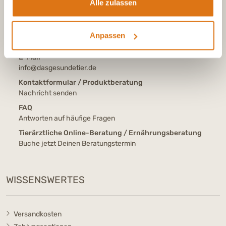
Alle zulassen
Tel.:
+43 (0)720 883 773
Aus Österreich, Mo-Fr, 7-17 Uhr
Tel.:
+41 (0)615 880 573
Anpassen
Aus der Schweiz, Mo-Fr, 7-17 Uhr
E-Mail
info@dasgesundetier.de
Kontaktformular / Produktberatung
Nachricht senden
FAQ
Antworten auf häufige Fragen
Tierärztliche Online-Beratung / Ernährungsberatung
Buche jetzt Deinen Beratungstermin
WISSENSWERTES
Versandkosten