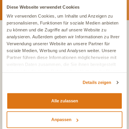
Diese Webseite verwendet Cookies
Wir verwenden Cookies, um Inhalte und Anzeigen zu
personalisieren, Funktionen für soziale Medien anbieten
zu können und die Zugriffe auf unsere Website zu
analysieren. Außerdem geben wir Informationen zu Ihrer
KONTAKT
Verwendung unserer Website an unsere Partner für
soziale Medien, Werbung und Analysen weiter. Unsere
Partner führen diese Informationen möglicherweise mit
Tel.:
+49 (0)6504 7433510
weiteren Daten zusammen, die Sie ihnen bereitgestellt
Aus dem deutschen Festnetz, Mo-Fr, 7-17 Uhr
haben oder die sie im Rahmen Ihrer Nutzung der Dienste
Tel.:
+43 (0)720 883 773
gesammelt haben.
Aus Österreich, Mo-Fr, 7-17 Uhr
Details zeigen
Tel.:
+41 (0)615 880 573
Aus der Schweiz, Mo-Fr, 7-17 Uhr
Alle zulassen
E-Mail
info@dasgesundetier.de
Kontaktformular / Produktberatung
Anpassen
Nachricht senden