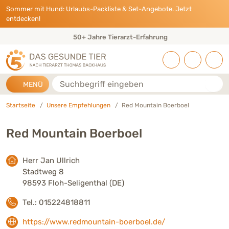
Direkt zu:
INHALT
HAUPTMENÜ
FOOTER
Sommer mit Hund: Urlaubs-Packliste & Set-Angebote. Jetzt
entdecken!
50+ Jahre Tierarzt-Erfahrung
Suche
MENÜ
Startseite
Unsere Empfehlungen
Red Mountain Boerboel
Red Mountain Boerboel
Herr Jan Ullrich
Stadtweg 8
98593 Floh-Seligenthal (DE)
Tel.: 015224818811
https://www.redmountain-boerboel.de/