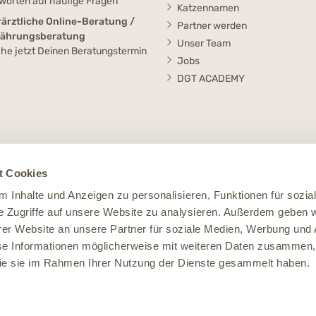
worten auf häufige Fragen
Katzennamen
rärztliche Online-Beratung /
Partner werden
nährungsberatung
Unser Team
he jetzt Deinen Beratungstermin
Jobs
DGT ACADEMY
t Cookies
 Inhalte und Anzeigen zu personalisieren, Funktionen für sozia
e Zugriffe auf unsere Website zu analysieren. Außerdem geben w
er Website an unsere Partner für soziale Medien, Werbung und 
se Informationen möglicherweise mit weiteren Daten zusammen, 
 die sie im Rahmen Ihrer Nutzung der Dienste gesammelt haben.
Impressum
Datenschutz
Widerruf
AGB
Cookie Einstellungen
le Preise verstehen sich inklusive der Mehrwertsteuer, zuzüglich der
Versandko