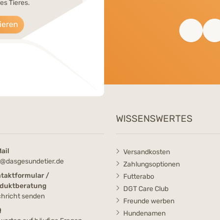
es Tieres.
ieren
WISSENSWERTES
ail
Versandkosten
o@dasgesundetier.de
Zahlungsoptionen
taktformular /
Futterabo
duktberatung
DGT Care Club
hricht senden
Freunde werben
Q
Hundenamen