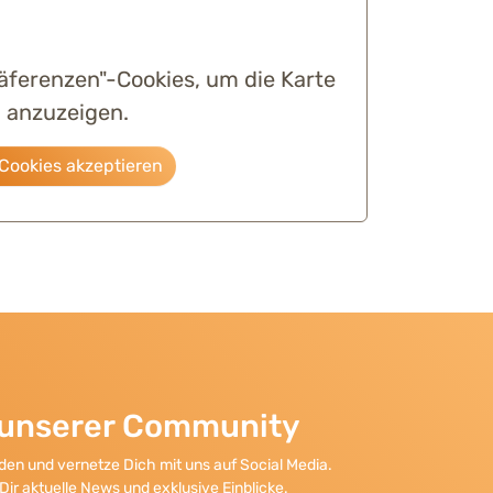
räferenzen"-Cookies, um die Karte
anzuzeigen.
Cookies akzeptieren
l unserer Community
en und vernetze Dich mit uns auf Social Media.
Dir aktuelle News und exklusive Einblicke.