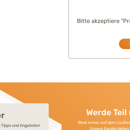
Bitte akzeptiere "P
Werde Tei
er
Bleib immer auf dem Laufend
en Tipps und Angeboten
Unsere Kanäle bieten 