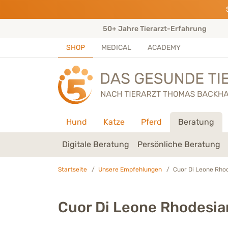
Direkt zu:
INHALT
HAUPTMENÜ
FOOTER
ungen)
50+ Jahre Tierarzt-Erfahrung
SHOP
MEDICAL
ACADEMY
Hund
Katze
Pferd
Beratung
Digitale Beratung
Persönliche Beratung
Startseite
Unsere Empfehlungen
Cuor Di Leone Rho
Cuor Di Leone Rhodesia